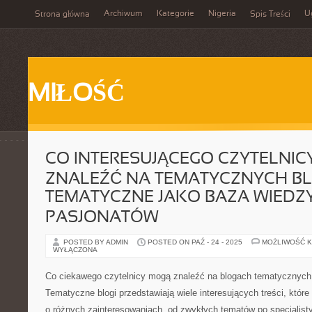
Archiwum
Kategorie
Nigeria
U
Strona główna
Spis Treści
MIŁOŚĆ
CO INTERESUJĄCEGO CZYTELNIC
ZNALEŹĆ NA TEMATYCZNYCH B
TEMATYCZNE JAKO BAZA WIEDZ
PASJONATÓW
POSTED BY ADMIN
POSTED ON PAŹ - 24 - 2025
MOŻLIWOŚĆ 
WYŁĄCZONA
Co ciekawego czytelnicy mogą znaleźć na blogach tematycznych
Tematyczne blogi przedstawiają wiele interesujących treści, któ
o różnych zainteresowaniach, od zwykłych tematów po specjalis