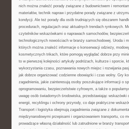
nich można znaleźć porady związane z budownictwem i remontam
materiałów, technik napraw i przydatne porady związane z utrzy
kondycji. Ale też porady dla osób trudniących się obszarem han
procedurach, regulacjach oraz aktualnych trendach rynkowych. M
czytelników wskazówkami o naprawach samochodów, bezpieczeńs
technologicznych nowościach w branży samochodowej. Uroda i mo
których można znaleźć informacje o konserwacji odzieży, modowy
kosmetycznych trikach, które pomogą wyglądać dobrze przy mini
to w pierwszej kolejności artykuły podróżach, kulturze i sporcie, 
wykorzystania czasu, poznawania nowych miejsc i rozwijania pasj
jak dobrze organizować codzienne obowiązki i czas wolny. Gry ko
zagadnienia, jakie zainteresują osoby poszukujące informacji o 
oprogramowaniu, bezpieczeństwie cyfrowym, a także o popularny
uwagę osób świadomych środowiska, przedstawiając wskazówki 
energii, recyklingu i ochrony przyrody, co daje praktyczne wskaz
Transport i logistyka obejmują zagadnienia związane z dokument
międzynarodowymi przepisami i organizowaniem transportu, co 
prowadzące własną działalność lub zatrudnione w branży transpor