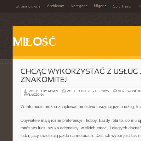
Archiwum
Kategorie
Nigeria
U
Strona główna
Spis Treści
MIŁOŚĆ
CHCĄC WYKORZYSTAĆ Z USŁUG Z
ZNAKOMITEJ
POSTED BY ADMIN
POSTED ON SIE - 16 - 2025
MOŻLIWOŚĆ 
WYŁĄCZONA
W Internecie można znajdować mnóstwo fascynujących usług, kt
Obywatele mają różne preferencje i hobby, każdy robi to, co mu 
mnóstwo ludzi szuka adrenaliny, wielkich emocji i ciągłych dozna
ludzi, jacy uwielbiają jazdę na motorach. Dziś ich wybór jest tak 