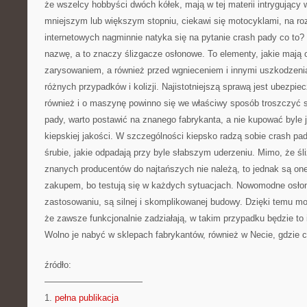
że wszelcy hobbyści dwóch kółek, mają w tej materii intrygujący 
mniejszym lub większym stopniu, ciekawi się motocyklami, na ro
internetowych nagminnie natyka się na pytanie crash pady co to?
nazwę, a to znaczy ślizgacze osłonowe. To elementy, jakie mają 
zarysowaniem, a również przed wgnieceniem i innymi uszkodzen
różnych przypadków i kolizji. Najistotniejszą sprawą jest ubezpiec
również i o maszynę powinno się we właściwy sposób troszczyć się
pady, warto postawić na znanego fabrykanta, a nie kupować byle j
kiepskiej jakości. W szczególności kiepsko radzą sobie crash p
śrubie, jakie odpadają przy byle słabszym uderzeniu. Mimo, że ś
znanych producentów do najtańszych nie należą, to jednak są on
zakupem, bo testują się w każdych sytuacjach. Nowomodne osło
zastosowaniu, są silnej i skomplikowanej budowy. Dzięki temu m
że zawsze funkcjonalnie zadziałają, w takim przypadku będzie to i
Wolno je nabyć w sklepach fabrykantów, również w Necie, gdzie c
źródło:
———————————
1.
pełna publikacja