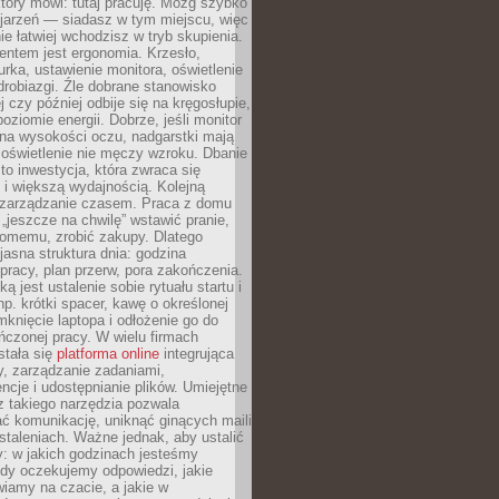
który mówi: tutaj pracuję. Mózg szybko
ojarzeń — siadasz w tym miejscu, więc
e łatwiej wchodzisz w tryb skupienia.
entem jest ergonomia. Krzesło,
rka, ustawienie monitora, oświetlenie
drobiazgi. Źle dobrane stanowisko
j czy później odbije się na kręgosłupie,
oziomie energii. Dobrze, jeśli monitor
 na wysokości oczu, nadgarstki mają
 oświetlenie nie męczy wzroku. Dbanie
to inwestycja, która zwraca się
 i większą wydajnością. Kolejną
t zarządzanie czasem. Praca z domu
 „jeszcze na chwilę” wstawić pranie,
jomemu, zrobić zakupy. Dlatego
 jasna struktura dnia: godzina
pracy, plan przerw, pora zakończenia.
ą jest ustalenie sobie rytuału startu i
np. krótki spacer, kawę o określonej
mknięcie laptopa i odłożenie go do
ńczonej pracy. W wielu firmach
stała się
platforma online
integrująca
, zarządzanie zadaniami,
ncje i udostępnianie plików. Umiejętne
z takiego narzędzia pozwala
ć komunikację, uniknąć ginących maili
staleniach. Ważne jednak, aby ustalić
: w jakich godzinach jesteśmy
edy oczekujemy odpowiedzi, jakie
iamy na czacie, a jakie w