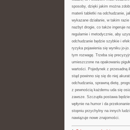
sposoby, dzięki jakim można zdob
materii tabletki na odchudzanie, j
wykazane działanie, w takim razie
nazbyt drogie, co także ingeruje 
regularnie i metodycznie, aby uzy
odchudzanie będzie szybkie i efek
ryzyka pojawienia się wyniku jo-j
tym rozwagę. Trzeba się precyzyjn
umieszczone na opakowaniu pigułek
wartości. Pojedynek z przesadną il
stąd powinno się się do niej akura
odchudzania, sprawną dietę, prog
z pewnością każdemu uda się osią
zawsze. Szczupła postawa będzie
wpłynie na humor i da przekonanie
stopniu przychylny na innych ludz
nawiązuje nowe znajomości.