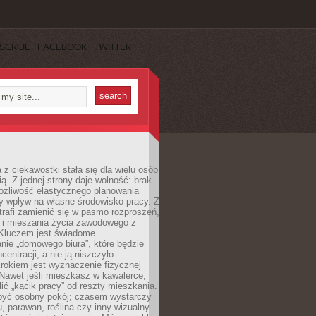
SCRIBE
FACEBOOK
TWITTER
 z ciekawostki stała się dla wielu osób
ą. Z jednej strony daje wolność: brak
ożliwość elastycznego planowania
y wpływ na własne środowisko pracy. Z
trafi zamienić się w pasmo rozproszeń,
a i mieszania życia zawodowego z
Kluczem jest świadome
nie „domowego biura”, które będzie
centracji, a nie ją niszczyło.
rokiem jest wyznaczenie fizycznej
 Nawet jeśli mieszkasz w kawalerce,
lić „kącik pracy” od reszty mieszkania.
 być osobny pokój; czasem wystarczy
u, parawan, roślina czy inny wizualny