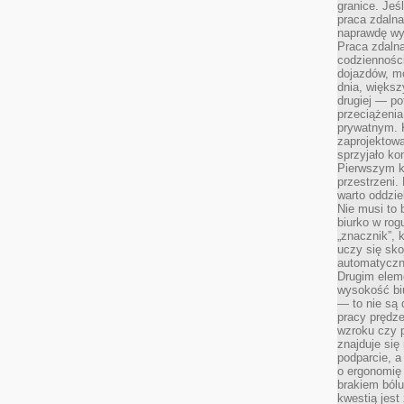
granice. Jeś
praca zdalna
naprawdę wy
Praca zdalna
codzienności
dojazdów, m
dnia, większ
drugiej — po
przeciążeni
prywatnym. 
zaprojektowa
sprzyjało kon
Pierwszym k
przestrzeni.
warto oddzie
Nie musi to
biurko w rog
„znacznik”, 
uczy się sk
automatyczni
Drugim elem
wysokość biu
— to nie są 
pracy prędze
wzroku czy p
znajduje się
podparcie, a
o ergonomię 
brakiem bólu
kwestią jes