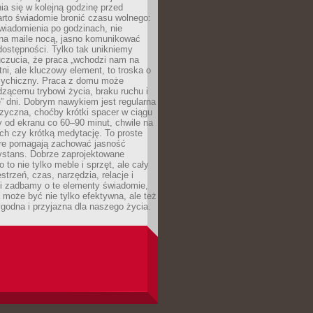
ia się w kolejną godzinę przed
rto świadomie bronić czasu wolnego:
wiadomienia po godzinach, nie
na maile nocą, jasno komunikować
ostępności. Tylko tak unikniemy
uczucia, że praca „wchodzi nam na
tni, ale kluczowy element, to troska o
sychiczny. Praca z domu może
dzącemu trybowi życia, braku ruchu i
ę” dni. Dobrym nawykiem jest regularna
zyczna, choćby krótki spacer w ciągu
y od ekranu co 60–90 minut, chwile na
ch czy krótką medytację. To proste
tóre pomagają zachować jasność
ystans. Dobrze zaprojektowane
 to nie tylko meble i sprzęt, ale cały
strzeń, czas, narzędzia, relacje i
li zadbamy o te elementy świadomie,
 może być nie tylko efektywna, ale też
godna i przyjazna dla naszego życia.