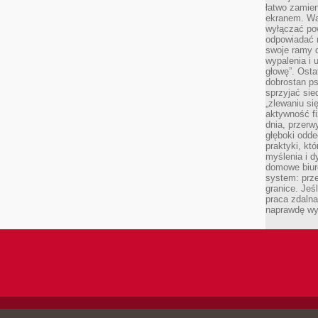
łatwo zamien
ekranem. Wa
wyłączać po
odpowiadać 
swoje ramy d
wypalenia i 
głowę”. Osta
dobrostan p
sprzyjać sie
„zlewaniu si
aktywność fi
dnia, przerw
głęboki odde
praktyki, k
myślenia i d
domowe biuro
system: prze
granice. Jeś
praca zdalna
naprawdę wy