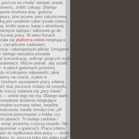
 „jeszcze na chwilę” wstawić pranie,
jomemu, zrobić zakupy. Dlatego
 jasna struktura dnia: godzina
pracy, plan przerw, pora zakończenia.
ą jest ustalenie sobie rytuału startu i
np. krótki spacer, kawę o określonej
mknięcie laptopa i odłożenie go do
ńczonej pracy. W wielu firmach
stała się
platforma online
integrująca
, zarządzanie zadaniami,
ncje i udostępnianie plików. Umiejętne
z takiego narzędzia pozwala
ć komunikację, uniknąć ginących maili
staleniach. Ważne jednak, aby ustalić
: w jakich godzinach jesteśmy
edy oczekujemy odpowiedzi, jakie
iamy na czacie, a jakie w
. Istotnym wyzwaniem pracy zdalnej
ść oraz poczucie izolacji od zespołu.
le rzeczy załatwia się „przy kawie”
i — online tego nie ma. Dlatego warto
wiadome działania integrujące:
formalne rozmowy wideo, wspólne
sukcesów, kanały tematyczne „off-
ie można porozmawiać o hobby czy
h planach. To buduje zaufanie i
 wciąż jesteśmy częścią zespołu. Nie
apominać o granicach. Praca zdalna
adzi do wydłużania dnia pracy — skoro
domu, to „jeszcze tylko ten jeden mail”