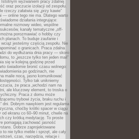
. Istotnym wyzwaniem pracy zdalnej
ść oraz poczucie izolacji od zespołu.
le rzeczy załatwia się „przy kawie”
i — online tego nie ma. Dlatego warto
wiadome działania integrujące:
formalne rozmowy wideo, wspólne
sukcesów, kanały tematyczne „off-
ie można porozmawiać o hobby czy
h planach. To buduje zaufanie i
 wciąż jesteśmy częścią zespołu. Nie
apominać o granicach. Praca zdalna
adzi do wydłużania dnia pracy — skoro
domu, to „jeszcze tylko ten jeden mail”
ia się w kolejną godzinę przed
rto świadomie bronić czasu wolnego:
wiadomienia po godzinach, nie
na maile nocą, jasno komunikować
ostępności. Tylko tak unikniemy
uczucia, że praca „wchodzi nam na
tni, ale kluczowy element, to troska o
sychiczny. Praca z domu może
dzącemu trybowi życia, braku ruchu i
ę” dni. Dobrym nawykiem jest regularna
zyczna, choćby krótki spacer w ciągu
y od ekranu co 60–90 minut, chwile na
ch czy krótką medytację. To proste
tóre pomagają zachować jasność
ystans. Dobrze zaprojektowane
 to nie tylko meble i sprzęt, ale cały
strzeń, czas, narzędzia, relacje i