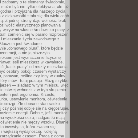
li zadbamy o te elementy świadomie,
 może być nie tylko efektywna, ale też
godna i przyjazna dla naszego życia.
 z ciekawostki stała się dla wielu osób
ą. Z jednej strony daje wolność: brak
ożliwość elastycznego planowania
y wpływ na własne środowisko pracy. Z
trafi zamienić się w pasmo rozproszeń,
a i mieszania życia zawodowego z
Kluczem jest świadome
nie „domowego biura”, które będzie
centracji, a nie ją niszczyło.
rokiem jest wyznaczenie fizycznej
 Nawet jeśli mieszkasz w kawalerce,
lić „kącik pracy” od reszty mieszkania.
 być osobny pokój; czasem wystarczy
u, parawan, roślina czy inny wizualny
który mówi: tutaj pracuję. Mózg szybko
ojarzeń — siadasz w tym miejscu, więc
e łatwiej wchodzisz w tryb skupienia.
entem jest ergonomia. Krzesło,
rka, ustawienie monitora, oświetlenie
drobiazgi. Źle dobrane stanowisko
j czy później odbije się na kręgosłupie,
oziomie energii. Dobrze, jeśli monitor
 na wysokości oczu, nadgarstki mają
 oświetlenie nie męczy wzroku. Dbanie
to inwestycja, która zwraca się
 i większą wydajnością. Kolejną
t zarządzanie czasem. Praca z domu