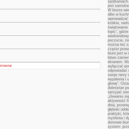
spotkaniach
jest samotno
W biurze wie
albo w kuchn
wprowadzać ś
krótkie, nie
świętowanie 
topic”, gdz
weekendowyc
poczucie, że
można też z
często prow
biuro jest w 
łatwo zamien
ekranem. Wa
wyłączać po
OROWANE
odpowiadać 
swoje ramy d
wypalenia i 
głowę”. Osta
dobrostan p
sprzyjać sie
„zlewaniu si
aktywność fi
dnia, przerw
głęboki odde
praktyki, k
myślenia i d
domowe biuro
system: prze