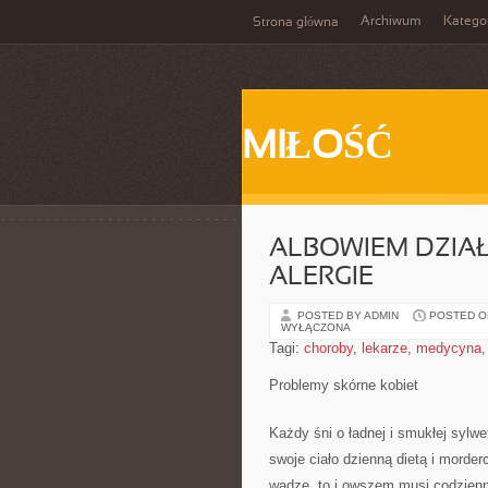
Archiwum
Katego
Strona główna
MIŁOŚĆ
ALBOWIEM DZIAŁ
ALERGIE
POSTED BY ADMIN
POSTED ON 
WYŁĄCZONA
Tagi:
choroby
,
lekarze
,
medycyna
Problemy skórne kobiet
Każdy śni o ładnej i smukłej sylwe
swoje ciało dzienną dietą i morder
wadze, to i owszem musi codzienni