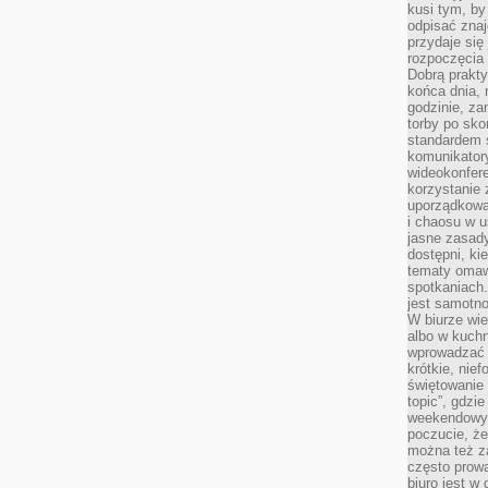
kusi tym, by
odpisać zna
przydaje się
rozpoczęcia 
Dobrą praktyk
końca dnia, 
godzinie, za
torby po sko
standardem 
komunikatory
wideokonfere
korzystanie 
uporządkowa
i chaosu w u
jasne zasady
dostępni, ki
tematy omaw
spotkaniach
jest samotno
W biurze wie
albo w kuchn
wprowadzać ś
krótkie, nie
świętowanie 
topic”, gdz
weekendowyc
poczucie, że
można też z
często prow
biuro jest w 