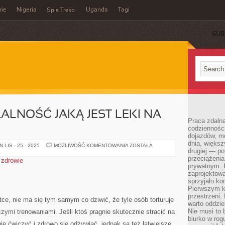
rie
Nigeria
Uganda
Tagi
Spis Treści
SUB
ALNOŚĆ JAKĄ JEST LEKI NA
Praca zdalna
codzienności
dojazdów, m
dnia, większ
ALBOWIEM
LIS - 25 - 2025
MOŻLIWOŚĆ KOMENTOWANIA
ZOSTAŁA
drugiej — po
DZIAŁALNOŚĆ
JAKĄ
przeciążeni
,
zdrowie
JEST
prywatnym. 
LEKI
NA
zaprojektowa
ALERGIE
sprzyjało kon
Pierwszym k
przestrzeni.
tce, nie ma się tym samym co dziwić, że tyle osób torturuje
warto oddzie
Nie musi to
czymi trenowaniami. Jeśli ktoś pragnie skutecznie stracić na
biurko w rog
e ćwiczyć i zdrowo się odżywiać, jednak są też łatwiejsze