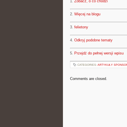
1.
Zobacz, o co chodzi
2.
Więcej na blogu
3.
felietony
4.
Odkryj podobne tematy
5.
Przejdź do pełnej wersji wpisu
CATEGORIES:
ARTYKUŁY SPONS
Comments are closed.