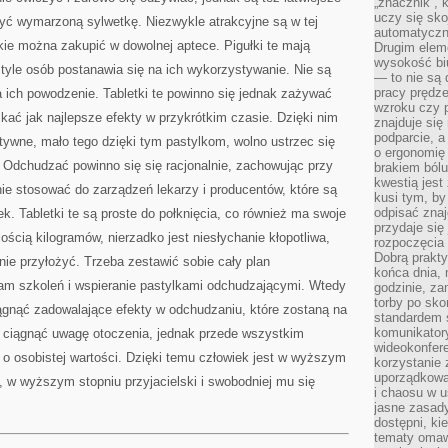
„znacznik”, 
uczy się sk
yć wymarzoną sylwetkę. Niezwykle atrakcyjne są w tej
automatyczni
akie można zakupić w dowolnej aptece. Pigułki te mają
Drugim elem
wysokość biu
 tyle osób postanawia się na ich wykorzystywanie. Nie są
— to nie są 
pracy prędze
na ich powodzenie. Tabletki te powinno się jednak zażywać
wzroku czy p
skać jak najlepsze efekty w przykrótkim czasie. Dzięki nim
znajduje się
podparcie, a
tywne, mało tego dzięki tym pastylkom, wolno ustrzec się
o ergonomię 
o. Odchudzać powinno się się racjonalnie, zachowując przy
brakiem bólu
kwestią jes
ie stosować do zarządzeń lekarzy i producentów, które są
kusi tym, by
odpisać zna
. Tabletki te są proste do połknięcia, co również ma swoje
przydaje się
ością kilogramów, nierzadko jest niesłychanie kłopotliwa,
rozpoczęcia 
Dobrą praktyk
tnie przyłożyć. Trzeba zestawić sobie cały plan
końca dnia, 
ram szkoleń i wspieranie pastylkami odchudzającymi. Wtedy
godzinie, za
torby po sko
gnąć zadowalające efekty w odchudzaniu, które zostaną na
standardem 
komunikatory
 ciągnąć uwagę otoczenia, jednak przede wszystkim
wideokonfere
 o osobistej wartości. Dzięki temu człowiek jest w wyższym
korzystanie 
uporządkowa
i, w wyższym stopniu przyjacielski i swobodniej mu się
i chaosu w u
jasne zasady
dostępni, ki
tematy omaw