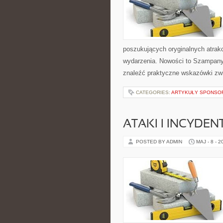
poszukujących oryginalnych atrak
wydarzenia. Nowości to Szampany 
znaleźć praktyczne wskazówki zwi
CATEGORIES:
ARTYKUŁY SPONS
ATAKI I INCYDEN
POSTED BY ADMIN
MAJ - 8 - 2