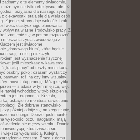
li zadbamy o te elementy świadomie,
 może być nie tylko efektywna, ale też
godna i przyjazna dla naszego życia.
 z ciekawostki stała się dla wielu osób
ą. Z jednej strony daje wolność: brak
ożliwość elastycznego planowania
y wpływ na własne środowisko pracy. Z
trafi zamienić się w pasmo rozproszeń,
a i mieszania życia zawodowego z
Kluczem jest świadome
nie „domowego biura”, które będzie
centracji, a nie ją niszczyło.
rokiem jest wyznaczenie fizycznej
 Nawet jeśli mieszkasz w kawalerce,
lić „kącik pracy” od reszty mieszkania.
 być osobny pokój; czasem wystarczy
u, parawan, roślina czy inny wizualny
który mówi: tutaj pracuję. Mózg szybko
ojarzeń — siadasz w tym miejscu, więc
e łatwiej wchodzisz w tryb skupienia.
entem jest ergonomia. Krzesło,
rka, ustawienie monitora, oświetlenie
drobiazgi. Źle dobrane stanowisko
j czy później odbije się na kręgosłupie,
oziomie energii. Dobrze, jeśli monitor
 na wysokości oczu, nadgarstki mają
 oświetlenie nie męczy wzroku. Dbanie
to inwestycja, która zwraca się
 i większą wydajnością. Kolejną
t zarządzanie czasem. Praca z domu