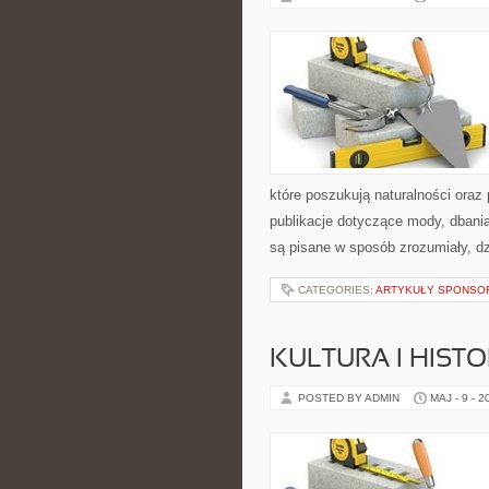
które poszukują naturalności oraz
publikacje dotyczące mody, dbania 
są pisane w sposób zrozumiały, d
CATEGORIES:
ARTYKUŁY SPONS
KULTURA I HIST
POSTED BY ADMIN
MAJ - 9 - 2