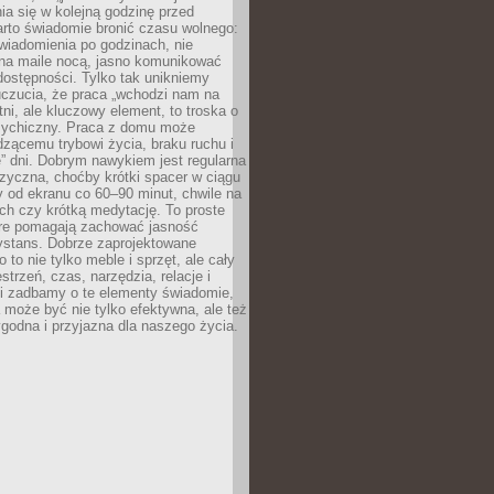
ia się w kolejną godzinę przed
rto świadomie bronić czasu wolnego:
wiadomienia po godzinach, nie
na maile nocą, jasno komunikować
ostępności. Tylko tak unikniemy
uczucia, że praca „wchodzi nam na
tni, ale kluczowy element, to troska o
sychiczny. Praca z domu może
dzącemu trybowi życia, braku ruchu i
ę” dni. Dobrym nawykiem jest regularna
zyczna, choćby krótki spacer w ciągu
y od ekranu co 60–90 minut, chwile na
ch czy krótką medytację. To proste
tóre pomagają zachować jasność
ystans. Dobrze zaprojektowane
 to nie tylko meble i sprzęt, ale cały
strzeń, czas, narzędzia, relacje i
li zadbamy o te elementy świadomie,
 może być nie tylko efektywna, ale też
godna i przyjazna dla naszego życia.