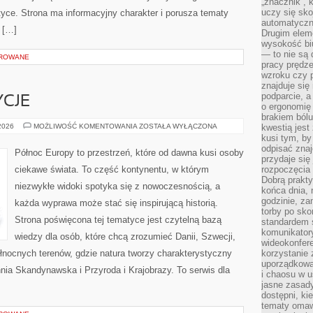
„znacznik”, 
uczy się sk
tyce. Strona ma informacyjny charakter i porusza tematy
automatyczni
 […]
Drugim elem
wysokość biu
— to nie są 
OROWANE
pracy prędze
wzroku czy p
znajduje się
podparcie, a
YCJE
o ergonomię 
brakiem bólu
KULTURA
 2026
MOŻLIWOŚĆ KOMENTOWANIA
ZOSTAŁA WYŁĄCZONA
kwestią jes
I
kusi tym, by
TRADYCJE
odpisać zna
Północ Europy to przestrzeń, które od dawna kusi osoby
przydaje się
ciekawe świata. To część kontynentu, w którym
rozpoczęcia 
Dobrą praktyk
niezwykłe widoki spotyka się z nowoczesnością, a
końca dnia, 
godzinie, za
każda wyprawa może stać się inspirującą historią.
torby po sko
Strona poświęcona tej tematyce jest czytelną bazą
standardem 
komunikatory
wiedzy dla osób, które chcą zrozumieć Danii, Szwecji,
wideokonfere
 północnych terenów, gdzie natura tworzy charakterystyczny
korzystanie 
uporządkowa
hnia Skandynawska i Przyroda i Krajobrazy. To serwis dla
i chaosu w u
jasne zasady
dostępni, ki
tematy omaw