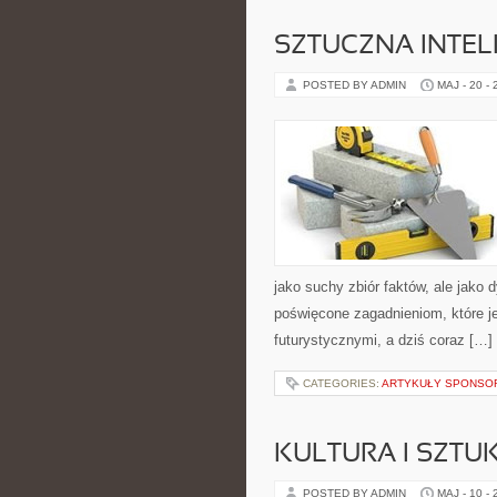
SZTUCZNA INTEL
POSTED BY ADMIN
MAJ - 20 -
jako suchy zbiór faktów, ale jako
poświęcone zagadnieniom, które je
futurystycznymi, a dziś coraz […]
CATEGORIES:
ARTYKUŁY SPONS
KULTURA I SZTU
POSTED BY ADMIN
MAJ - 10 -