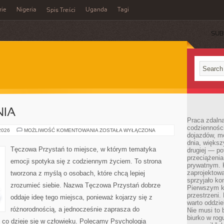
rie
Nigeria
Uganda
Tagi
Spis Treści
SUB
NIA
Praca zdalna
codzienności
NOWINKI
 2026
MOŻLIWOŚĆ KOMENTOWANIA
ZOSTAŁA WYŁĄCZONA
dojazdów, m
I
BADANIA
dnia, większ
Tęczowa Przystań to miejsce, w którym tematyka
drugiej — po
przeciążeni
emocji spotyka się z codziennym życiem. To strona
prywatnym. 
zaprojektowa
tworzona z myślą o osobach, które chcą lepiej
sprzyjało kon
zrozumieć siebie. Nazwa Tęczowa Przystań dobrze
Pierwszym k
przestrzeni.
oddaje ideę tego miejsca, ponieważ kojarzy się z
warto oddzie
różnorodnością, a jednocześnie zaprasza do
Nie musi to
biurko w rog
 co dzieje się w człowieku. Polecamy Psychologia