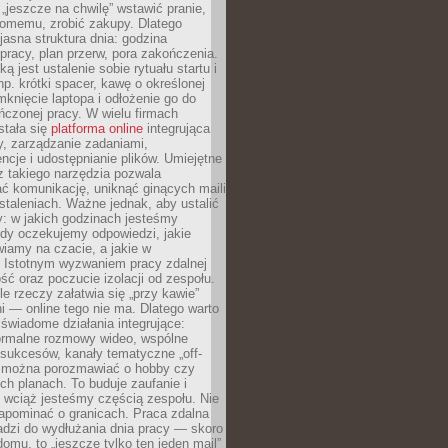
 „jeszcze na chwilę” wstawić pranie,
jomemu, zrobić zakupy. Dlatego
 jasna struktura dnia: godzina
pracy, plan przerw, pora zakończenia.
ą jest ustalenie sobie rytuału startu i
np. krótki spacer, kawę o określonej
mknięcie laptopa i odłożenie go do
ńczonej pracy. W wielu firmach
stała się
platforma online
integrująca
, zarządzanie zadaniami,
ncje i udostępnianie plików. Umiejętne
z takiego narzędzia pozwala
ć komunikację, uniknąć ginących maili
staleniach. Ważne jednak, aby ustalić
: w jakich godzinach jesteśmy
edy oczekujemy odpowiedzi, jakie
iamy na czacie, a jakie w
. Istotnym wyzwaniem pracy zdalnej
ść oraz poczucie izolacji od zespołu.
le rzeczy załatwia się „przy kawie”
i — online tego nie ma. Dlatego warto
wiadome działania integrujące:
formalne rozmowy wideo, wspólne
sukcesów, kanały tematyczne „off-
ie można porozmawiać o hobby czy
h planach. To buduje zaufanie i
 wciąż jesteśmy częścią zespołu. Nie
apominać o granicach. Praca zdalna
adzi do wydłużania dnia pracy — skoro
domu, to „jeszcze tylko ten jeden mail”