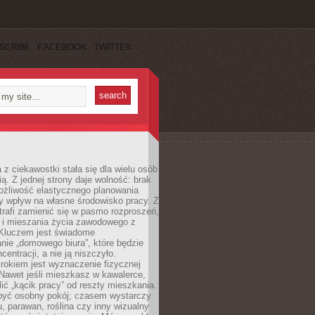
SCRIBE
FACEBOOK
TWITTER
 z ciekawostki stała się dla wielu osób
ą. Z jednej strony daje wolność: brak
ożliwość elastycznego planowania
y wpływ na własne środowisko pracy. Z
trafi zamienić się w pasmo rozproszeń,
a i mieszania życia zawodowego z
Kluczem jest świadome
nie „domowego biura”, które będzie
centracji, a nie ją niszczyło.
rokiem jest wyznaczenie fizycznej
 Nawet jeśli mieszkasz w kawalerce,
lić „kącik pracy” od reszty mieszkania.
 być osobny pokój; czasem wystarczy
u, parawan, roślina czy inny wizualny