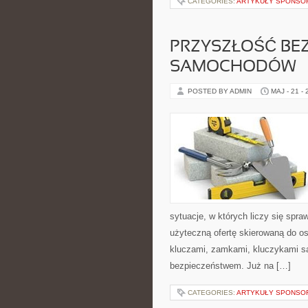
CATEGORIES:
ARTYKUŁY SPONS
PRZYSZŁOŚĆ BE
SAMOCHODÓW
POSTED BY ADMIN
MAJ - 21 -
sytuacje, w których liczy się spr
użyteczną ofertę skierowaną do o
kluczami, zamkami, kluczykami 
bezpieczeństwem. Już na […]
CATEGORIES:
ARTYKUŁY SPONS