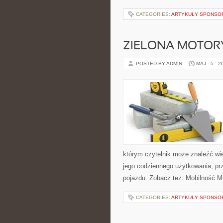
CATEGORIES:
ARTYKUŁY SPONS
ZIELONA MOTORY
POSTED BY ADMIN
MAJ - 5 - 2
którym czytelnik może znaleźć wi
jego codziennego użytkowania, pr
pojazdu. Zobacz też: Mobilność Mi
CATEGORIES:
ARTYKUŁY SPONS