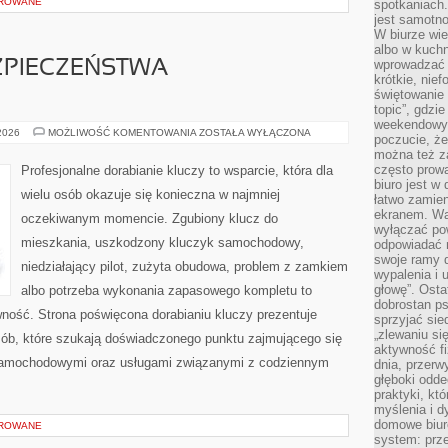
OROWANE
spotkaniach
jest samotno
W biurze wie
albo w kuchn
wprowadzać ś
ZPIECZEŃSTWA
krótkie, nie
świętowanie 
topic”, gdz
weekendowyc
PRZYSZŁOŚĆ
 2026
MOŻLIWOŚĆ KOMENTOWANIA
ZOSTAŁA WYŁĄCZONA
poczucie, że
BEZPIECZEŃSTWA
można też z
SAMOCHODÓW
często prow
Profesjonalne dorabianie kluczy to wsparcie, która dla
biuro jest w 
wielu osób okazuje się konieczna w najmniej
łatwo zamien
ekranem. Wa
oczekiwanym momencie. Zgubiony klucz do
wyłączać po
mieszkania, uszkodzony kluczyk samochodowy,
odpowiadać 
swoje ramy d
niedziałający pilot, zużyta obudowa, problem z zamkiem
wypalenia i 
głowę”. Osta
albo potrzeba wykonania zapasowego kompletu to
dobrostan p
awność. Strona poświęcona dorabianiu kluczy prezentuje
sprzyjać sie
„zlewaniu si
sób, które szukają doświadczonego punktu zajmującego się
aktywność fi
samochodowymi oraz usługami związanymi z codziennym
dnia, przerw
głęboki odde
praktyki, k
myślenia i d
domowe biuro
OROWANE
system: prze