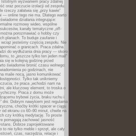
. Istotnym wyzwaniem pracy zdalnej
ść oraz poczucie izolacji od zespołu.
le rzeczy załatwia się „przy kawie”
i — online tego nie ma. Dlatego warto
wiadome działania integrujące:
formalne rozmowy wideo, wspólne
sukcesów, kanały tematyczne „off-
ie można porozmawiać o hobby czy
h planach. To buduje zaufanie i
 wciąż jesteśmy częścią zespołu. Nie
apominać o granicach. Praca zdalna
adzi do wydłużania dnia pracy — skoro
domu, to „jeszcze tylko ten jeden mail”
ia się w kolejną godzinę przed
rto świadomie bronić czasu wolnego:
wiadomienia po godzinach, nie
na maile nocą, jasno komunikować
ostępności. Tylko tak unikniemy
uczucia, że praca „wchodzi nam na
tni, ale kluczowy element, to troska o
sychiczny. Praca z domu może
dzącemu trybowi życia, braku ruchu i
ę” dni. Dobrym nawykiem jest regularna
zyczna, choćby krótki spacer w ciągu
y od ekranu co 60–90 minut, chwile na
ch czy krótką medytację. To proste
tóre pomagają zachować jasność
ystans. Dobrze zaprojektowane
 to nie tylko meble i sprzęt, ale cały
strzeń, czas, narzędzia, relacje i