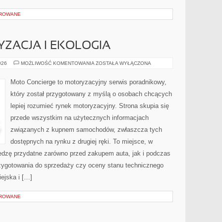
OROWANE
ZACJA I EKOLOGIA
ZIELONA
026
MOŻLIWOŚĆ KOMENTOWANIA
ZOSTAŁA WYŁĄCZONA
MOTORYZACJA
I
EKOLOGIA
Moto Concierge to motoryzacyjny serwis poradnikowy,
który został przygotowany z myślą o osobach chcących
lepiej rozumieć rynek motoryzacyjny. Strona skupia się
przede wszystkim na użytecznych informacjach
związanych z kupnem samochodów, zwłaszcza tych
dostępnych na rynku z drugiej ręki. To miejsce, w
edzę przydatne zarówno przed zakupem auta, jak i podczas
zygotowania do sprzedaży czy oceny stanu technicznego
ejska i […]
OROWANE