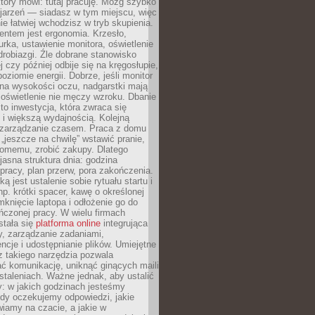
który mówi: tutaj pracuję. Mózg szybko
ojarzeń — siadasz w tym miejscu, więc
e łatwiej wchodzisz w tryb skupienia.
entem jest ergonomia. Krzesło,
rka, ustawienie monitora, oświetlenie
drobiazgi. Źle dobrane stanowisko
j czy później odbije się na kręgosłupie,
oziomie energii. Dobrze, jeśli monitor
 na wysokości oczu, nadgarstki mają
 oświetlenie nie męczy wzroku. Dbanie
to inwestycja, która zwraca się
 i większą wydajnością. Kolejną
t zarządzanie czasem. Praca z domu
 „jeszcze na chwilę” wstawić pranie,
jomemu, zrobić zakupy. Dlatego
 jasna struktura dnia: godzina
pracy, plan przerw, pora zakończenia.
ą jest ustalenie sobie rytuału startu i
np. krótki spacer, kawę o określonej
mknięcie laptopa i odłożenie go do
ńczonej pracy. W wielu firmach
stała się
platforma online
integrująca
, zarządzanie zadaniami,
ncje i udostępnianie plików. Umiejętne
z takiego narzędzia pozwala
ć komunikację, uniknąć ginących maili
staleniach. Ważne jednak, aby ustalić
: w jakich godzinach jesteśmy
edy oczekujemy odpowiedzi, jakie
iamy na czacie, a jakie w