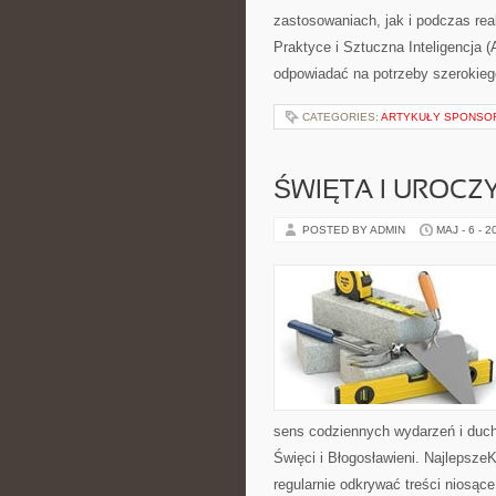
zastosowaniach, jak i podczas rea
Praktyce i Sztuczna Inteligencja (
odpowiadać na potrzeby szerokieg
CATEGORIES:
ARTYKUŁY SPONS
ŚWIĘTA I UROCZ
POSTED BY ADMIN
MAJ - 6 - 2
sens codziennych wydarzeń i duch
Święci i Błogosławieni. Najlepsze
regularnie odkrywać treści niosąc