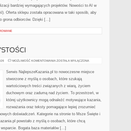
lizacji bardziej wymagających projektów. Nowości to AI w
AI). Oferta sklepu została opracowana w taki sposób, aby
o grona odbiorców. Dzięki […]
OROWANE
YSTOŚCI
ŚWIĘTA
026
MOŻLIWOŚĆ KOMENTOWANIA
ZOSTAŁA WYŁĄCZONA
I
UROCZYSTOŚCI
Serwis NajlepszeKazania.pl to nowoczesne miejsce
stworzone z myślą o osobach, które szukają
wartościowych treści związanych z wiarą, życiem
duchowym oraz zadumą nad życiem. To przestrzeń, w
której użytkownicy mogą odnaleźć motywujące kazania,
rozważania oraz teksty pomagające lepiej zrozumieć
owych doświadczeń. Kategorie na stronie to Msze Święte i
Kazania.pl powstało z myślą o osobach, które chcą
e wsparcie. Bogata baza materiałów […]