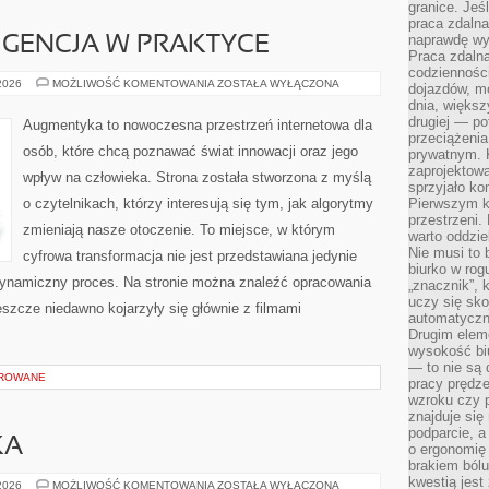
granice. Jeś
praca zdalna
naprawdę wy
IGENCJA W PRAKTYCE
Praca zdalna
codzienności
SZTUCZNA
 2026
MOŻLIWOŚĆ KOMENTOWANIA
ZOSTAŁA WYŁĄCZONA
dojazdów, m
INTELIGENCJA
dnia, większ
W
PRAKTYCE
drugiej — po
Augmentyka to nowoczesna przestrzeń internetowa dla
przeciążeni
osób, które chcą poznawać świat innowacji oraz jego
prywatnym. 
zaprojektowa
wpływ na człowieka. Strona została stworzona z myślą
sprzyjało kon
o czytelnikach, którzy interesują się tym, jak algorytmy
Pierwszym k
przestrzeni.
zmieniają nasze otoczenie. To miejsce, w którym
warto oddzie
Nie musi to
cyfrowa transformacja nie jest przedstawiana jedynie
biurko w rog
 dynamiczny proces. Na stronie można znaleźć opracowania
„znacznik”, 
uczy się sk
szcze niedawno kojarzyły się głównie z filmami
automatyczni
Drugim elem
wysokość biu
— to nie są 
OROWANE
pracy prędze
wzroku czy p
znajduje się
podparcie, a
KA
o ergonomię 
brakiem bólu
kwestią jes
KULTURA
 2026
MOŻLIWOŚĆ KOMENTOWANIA
ZOSTAŁA WYŁĄCZONA