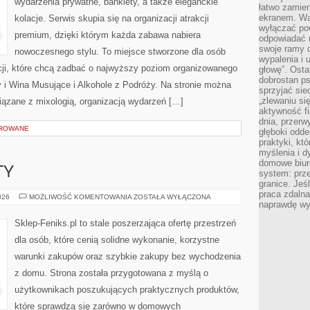
wydarzenia prywatne, bankiety, a także eleganckie
łatwo zamien
ekranem. Wa
kolacje. Serwis skupia się na organizacji atrakcji
wyłączać po
premium, dzięki którym każda zabawa nabiera
odpowiadać 
swoje ramy d
nowoczesnego stylu. To miejsce stworzone dla osób
wypalenia i 
cji, które chcą zadbać o najwyższy poziom organizowanego
głowę”. Osta
dobrostan p
i Wina Musujące i Alkohole z Podróży. Na stronie można
sprzyjać sie
„zlewaniu si
ązane z mixologią, organizacją wydarzeń […]
aktywność fi
dnia, przerw
OROWANE
głęboki odde
praktyki, k
myślenia i d
domowe biuro
TY
system: prze
granice. Jeś
praca zdalna
ATAKI
026
MOŻLIWOŚĆ KOMENTOWANIA
ZOSTAŁA WYŁĄCZONA
naprawdę wy
I
INCYDENTY
Sklep-Feniks.pl to stale poszerzająca ofertę przestrzeń
dla osób, które cenią solidne wykonanie, korzystne
warunki zakupów oraz szybkie zakupy bez wychodzenia
z domu. Strona została przygotowana z myślą o
użytkownikach poszukujących praktycznych produktów,
które sprawdzą się zarówno w domowych