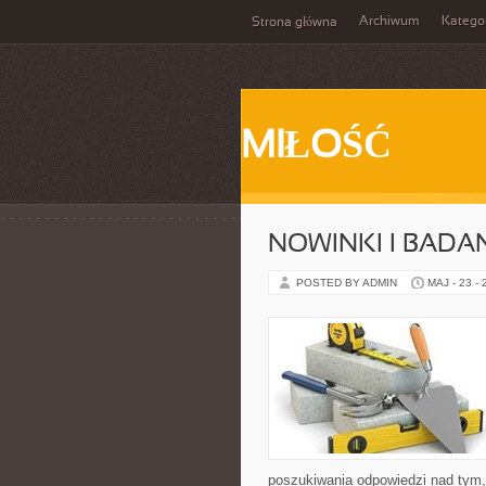
Archiwum
Katego
Strona główna
MIŁOŚĆ
NOWINKI I BADA
POSTED BY ADMIN
MAJ - 23 -
poszukiwania odpowiedzi nad tym,