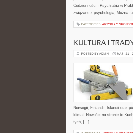
Codzienności i Psychiatria w Prak
związane z psychologią. Można tu
CATEGORIES:
ARTYKUŁY SPONS
KULTURA I TRAD
POSTED BY ADMIN
MAJ - 21 -
Norwegii, Finlandii, Islandii oraz
klimat. Nowości na stronie to Kuc
tych, […]