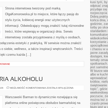
I
kusi tym, by
SZTUKA
odpisać zna
Strona internetowa tworzony pod marką
przydaje się
rozpoczęcia 
OlgaKomorowska.pl to miejsce, które łączy pasję do
Dobrą praktyk
stylu życia, kobiecej energii oraz użytecznych
końca dnia, 
godzinie, za
informacji. Odwiedzający mogą znaleźć tutaj różnorodne
torby po sko
standardem 
treści, które wspierają w organizacji dnia. Serwis
komunikatory
internetowy została przygotowana z myślą o osobach,
wideokonfere
korzystanie 
 połączenia estetyki z praktyką. W serwisie można znaleźć
uporządkowa
o siebie, wellness, a także inspiracji wnętrzarskich. Treści
i chaosu w u
jasne zasady
zięki czemu każda […]
dostępni, ki
tematy omaw
spotkaniach
OROWANE
jest samotno
W biurze wie
albo w kuchn
wprowadzać ś
ORIA ALKOHOLU
krótkie, nie
świętowanie 
KULTURA
026
MOŻLIWOŚĆ KOMENTOWANIA
ZOSTAŁA WYŁĄCZONA
topic”, gdz
I
weekendowyc
HISTORIA
ALKOHOLU
poczucie, że
Warszawski Barman to dynamicznie rozwijająca się
można też z
platforma online poświęcona obsłudze barmańskiej na
często prow
biuro jest w 