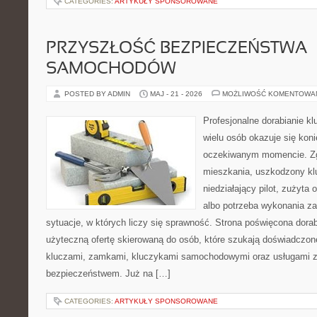
CATEGORIES:
ARTYKUŁY SPONSOROWANE
PRZYSZŁOŚĆ BEZPIECZEŃSTWA
SAMOCHODÓW
POSTED BY ADMIN
MAJ - 21 - 2026
MOŻLIWOŚĆ KOMENTOWA
Profesjonalne dorabianie kl
wielu osób okazuje się kon
oczekiwanym momencie. Zg
mieszkania, uszkodzony k
niedziałający pilot, zużyt
albo potrzeba wykonania z
sytuacje, w których liczy się sprawność. Strona poświęcona dorab
użyteczną ofertę skierowaną do osób, które szukają doświadczon
kluczami, zamkami, kluczykami samochodowymi oraz usługami 
bezpieczeństwem. Już na […]
CATEGORIES:
ARTYKUŁY SPONSOROWANE