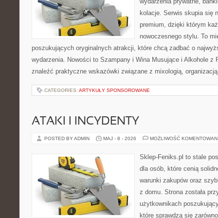
wydarzenia prywatne, banki
kolacje. Serwis skupia się n
premium, dzięki którym ka
nowoczesnego stylu. To mi
poszukujących oryginalnych atrakcji, które chcą zadbać o najw
wydarzenia. Nowości to Szampany i Wina Musujące i Alkohole z 
znaleźć praktyczne wskazówki związane z mixologią, organizacj
CATEGORIES:
ARTYKUŁY SPONSOROWANE
ATAKI I INCYDENTY
POSTED BY ADMIN
MAJ - 8 - 2026
MOŻLIWOŚĆ KOMENTOWAN
Sklep-Feniks.pl to stale po
dla osób, które cenią solid
warunki zakupów oraz szyb
z domu. Strona została pr
użytkownikach poszukujący
które sprawdzą się zarów