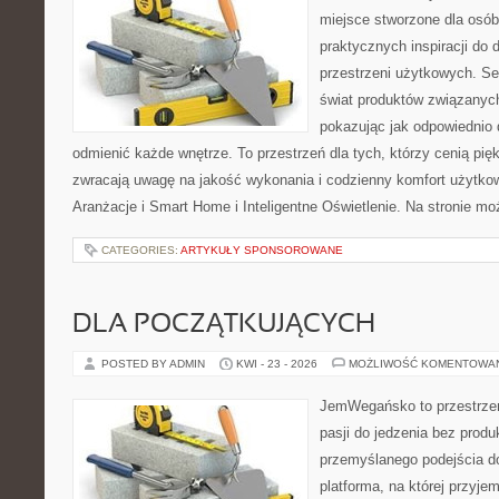
miejsce stworzone dla osób
praktycznych inspiracji do 
przestrzeni użytkowych. Se
świat produktów związanych
pokazując jak odpowiednio 
odmienić każde wnętrze. To przestrzeń dla tych, którzy cenią pię
zwracają uwagę na jakość wykonania i codzienny komfort użytkowa
Aranżacje i Smart Home i Inteligentne Oświetlenie. Na stronie m
CATEGORIES:
ARTYKUŁY SPONSOROWANE
DLA POCZĄTKUJĄCYCH
POSTED BY ADMIN
KWI - 23 - 2026
MOŻLIWOŚĆ KOMENTOWA
JemWegańsko to przestrzeń
pasji do jedzenia bez prod
przemyślanego podejścia d
platforma, na której przyje