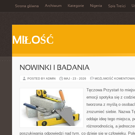
Archiwum
Kategorie
Nigeria
U
Strona główna
Spis Treści
MIŁOŚĆ
NOWINKI I BADANIA
POSTED BY ADMIN
MAJ - 23 - 2026
MOŻLIWOŚĆ KOMENTOWA
Tęczowa Przystań to miejs
emocji spotyka się z codzi
tworzona z myślą o osobach
zrozumieć siebie. Nazwa T
oddaje ideę tego miejsca, p
różnorodnością, a jednocze
poszukiwania odpowiedzi nad tym, co dzieje się w człowieku. Po