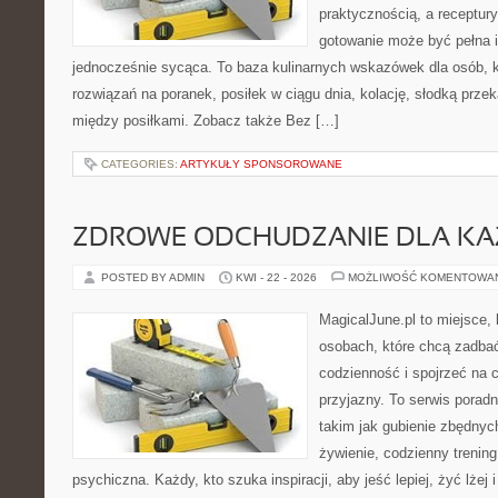
praktycznością, a receptury
gotowanie może być pełna in
jednocześnie sycąca. To baza kulinarnych wskazówek dla osób, 
rozwiązań na poranek, posiłek w ciągu dnia, kolację, słodką prz
między posiłkami. Zobacz także Bez […]
CATEGORIES:
ARTYKUŁY SPONSOROWANE
ZDROWE ODCHUDZANIE DLA K
POSTED BY ADMIN
KWI - 22 - 2026
MOŻLIWOŚĆ KOMENTOWA
MagicalJune.pl to miejsce, 
osobach, które chcą zadbać
codzienność i spojrzeć na 
przyjazny. To serwis pora
takim jak gubienie zbędnyc
żywienie, codzienny trening
psychiczna. Każdy, kto szuka inspiracji, aby jeść lepiej, żyć lżej 