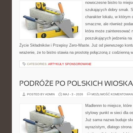
nowoczesne bistro to miejs
szukających dobry smak. St
charakter lokalu, w którym 
smaczne, ale również podan
która może zainteresować m
poszukujących jedzenia na
Życie Składników i Przepisy Zero-Waste. Już od pierwszego kon
wrażenie, że to bistro stawia na prostotę połączoną z codzienną w
CATEGORIES:
ARTYKUŁY SPONSOROWANE
PODRÓŻE PO POLSKICH WIOSK
POSTED BY ADMIN
MAJ - 3 - 2026
MOŻLIWOŚĆ KOMENTOWAN
Madlennn to miejsce, które
stylowy punkt w sieci dla 
Już sama nazwa buduje sko
wyrazistym, dlatego stron