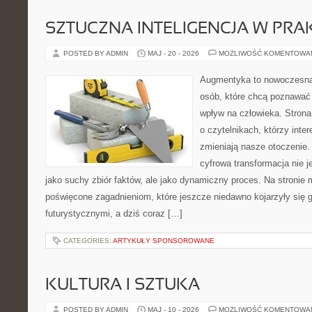
SZTUCZNA INTELIGENCJA W PRA
POSTED BY ADMIN
MAJ - 20 - 2026
MOŻLIWOŚĆ KOMENTOWA
Augmentyka to nowoczesna 
osób, które chcą poznawać 
wpływ na człowieka. Strona
o czytelnikach, którzy inter
zmieniają nasze otoczenie.
cyfrowa transformacja nie j
jako suchy zbiór faktów, ale jako dynamiczny proces. Na stronie
poświęcone zagadnieniom, które jeszcze niedawno kojarzyły się g
futurystycznymi, a dziś coraz […]
CATEGORIES:
ARTYKUŁY SPONSOROWANE
KULTURA I SZTUKA
POSTED BY ADMIN
MAJ - 10 - 2026
MOŻLIWOŚĆ KOMENTOWA