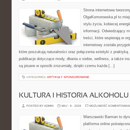
Strona internetowa tworzon
OlgaKomorowska.pl to miejs
stylu życia, kobiecej energ
informacji. Odwiedzający m
treści, które wspierają w or
internetowy została przygo
które poszukują naturalności oraz połączenia estetyki z praktyk
publikacje dotyczące mody, dbania o siebie, wellness, a także insp
są pisane w sposób zrozumiały, dzięki czemu każda […]
CATEGORIES:
ARTYKUŁY SPONSOROWANE
KULTURA I HISTORIA ALKOHOLU
POSTED BY ADMIN
MAJ - 9 - 2026
MOŻLIWOŚĆ KOMENTOWAN
Warszawski Barman to dyna
platforma online poświęcon