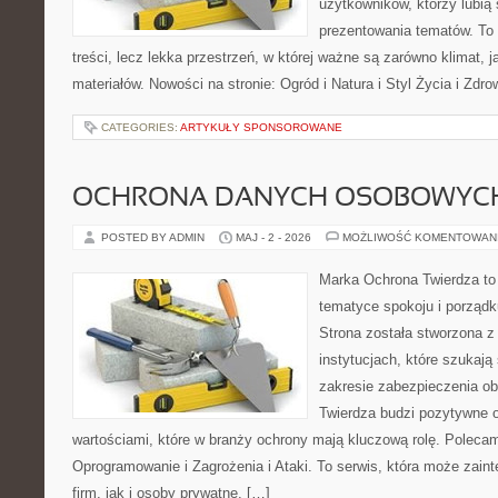
użytkowników, którzy lubią
prezentowania tematów. To 
treści, lecz lekka przestrzeń, w której ważne są zarówno klimat, 
materiałów. Nowości na stronie: Ogród i Natura i Styl Życia i Zdr
CATEGORIES:
ARTYKUŁY SPONSOROWANE
OCHRONA DANYCH OSOBOWYC
POSTED BY ADMIN
MAJ - 2 - 2026
MOŻLIWOŚĆ KOMENTOWAN
Marka Ochrona Twierdza to 
tematyce spokoju i porządk
Strona została stworzona z
instytucjach, które szukają
zakresie zabezpieczenia o
Twierdza budzi pozytywne o
wartościami, które w branży ochrony mają kluczową rolę. Polecam
Oprogramowanie i Zagrożenia i Ataki. To serwis, która może zaint
firm, jak i osoby prywatne, […]