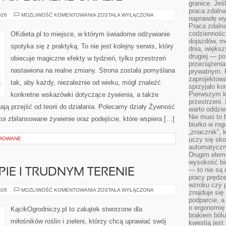
granice. Jeś
praca zdalna
ZDROWE
026
MOŻLIWOŚĆ KOMENTOWANIA
ZOSTAŁA WYŁĄCZONA
naprawdę wy
ŚWIĘTA
Praca zdalna
I
SPECJALNE
codzienności
OKdieta.pl to miejsce, w którym świadome odżywianie
OKAZJE
dojazdów, m
spotyka się z praktyką. To nie jest kolejny serwis, który
dnia, większ
drugiej — po
obiecuje magiczne efekty w tydzień, tylko przestrzeń
przeciążeni
nastawiona na realne zmiany. Strona została pomyślana
prywatnym. 
zaprojektowa
tak, aby każdy, niezależnie od wieku, mógł znaleźć
sprzyjało kon
Pierwszym k
konkretne wskazówki dotyczące żywienia, a także
przestrzeni.
gają przejść od teorii do działania. Polecamy działy Żywność
warto oddzie
Nie musi to
toi zbilansowane żywienie oraz podejście, które wspiera […]
biurko w rog
„znacznik”, 
OROWANE
uczy się sk
automatyczni
Drugim elem
wysokość biu
— to nie są 
IE I TRUDNYM TERENIE
pracy prędze
wzroku czy p
OGRÓD
026
MOŻLIWOŚĆ KOMENTOWANIA
ZOSTAŁA WYŁĄCZONA
znajduje się
NA
podparcie, a
SKARPIE
I
o ergonomię 
KącikOgrodniczy.pl to zakątek stworzone dla
TRUDNYM
brakiem bólu
TERENIE
miłośników roślin i zieleni, którzy chcą uprawiać swój
kwestią jes