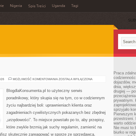
rie
Nigeria
Uganda
Tagi
Spis Treści
SUB
Praca zdalna
codzienności
PORADY
026
MOŻLIWOŚĆ KOMENTOWANIA
ZOSTAŁA WYŁĄCZONA
dojazdów, m
dnia, większ
BlogdlaKonsumenta.pl to użyteczny serwis
drugiej — po
przeciążeni
poradnikowy, który skupia się na tym, co w codziennym
prywatnym. 
zaprojektowa
życiu najbardziej boli: uprawnieniach klienta oraz
sprzyjało kon
zagadnieniach cywilistycznych pokazanych bez zbędnej
Pierwszym k
przestrzeni.
„urzędowości”. To miejsce powstało po to, aby przepisy,
warto oddzie
które zwykle brzmią jak suchy regulamin, zamienić na
Nie musi to
biurko w rog
rafisz skutecznie zareagować w sporze ze sprzedawcą,