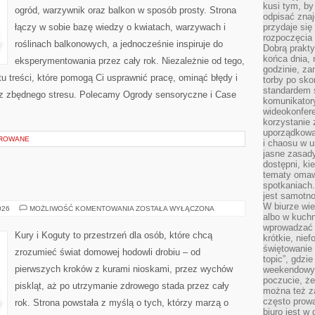
kusi tym, by
ogród, warzywnik oraz balkon w sposób prosty. Strona
odpisać zna
łączy w sobie bazę wiedzy o kwiatach, warzywach i
przydaje się
rozpoczęcia 
roślinach balkonowych, a jednocześnie inspiruje do
Dobrą praktyk
końca dnia, 
eksperymentowania przez cały rok. Niezależnie od tego,
godzinie, za
u treści, które pomogą Ci usprawnić pracę, ominąć błędy i
torby po sko
standardem 
ez zbędnego stresu. Polecamy Ogrody sensoryczne i Case
komunikatory
wideokonfere
korzystanie 
uporządkowa
OROWANE
i chaosu w u
jasne zasady
dostępni, ki
tematy omaw
spotkaniach
jest samotno
W biurze wie
PSY
026
MOŻLIWOŚĆ KOMENTOWANIA
ZOSTAŁA WYŁĄCZONA
I
albo w kuchn
KOTY
wprowadzać ś
Kury i Koguty to przestrzeń dla osób, które chcą
krótkie, nie
świętowanie 
zrozumieć świat domowej hodowli drobiu – od
topic”, gdz
pierwszych kroków z kurami nioskami, przez wychów
weekendowyc
poczucie, że
piskląt, aż po utrzymanie zdrowego stada przez cały
można też z
często prow
rok. Strona powstała z myślą o tych, którzy marzą o
biuro jest w 