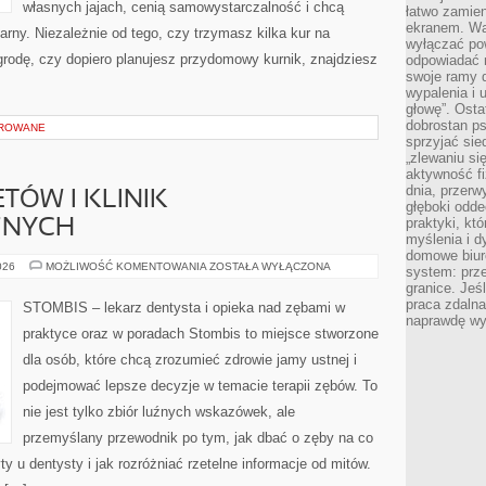
własnych jajach, cenią samowystarczalność i chcą
łatwo zamien
ekranem. Wa
ny. Niezależnie od tego, czy trzymasz kilka kur na
wyłączać po
rodę, czy dopiero planujesz przydomowy kurnik, znajdziesz
odpowiadać 
swoje ramy d
wypalenia i 
głowę”. Osta
dobrostan p
OROWANE
sprzyjać sie
„zlewaniu si
aktywność fi
dnia, przerw
TÓW I KLINIK
głęboki odde
praktyki, k
ZNYCH
myślenia i d
domowe biuro
RECENZJE
026
MOŻLIWOŚĆ KOMENTOWANIA
ZOSTAŁA WYŁĄCZONA
system: prze
GABINETÓW
granice. Jeś
I
KLINIK
praca zdalna
STOMBIS – lekarz dentysta i opieka nad zębami w
STOMATOLOGICZNYCH
naprawdę wy
praktyce oraz w poradach Stombis to miejsce stworzone
dla osób, które chcą zrozumieć zdrowie jamy ustnej i
podejmować lepsze decyzje w temacie terapii zębów. To
nie jest tylko zbiór luźnych wskazówek, ale
przemyślany przewodnik po tym, jak dbać o zęby na co
ty u dentysty i jak rozróżniać rzetelne informacje od mitów.