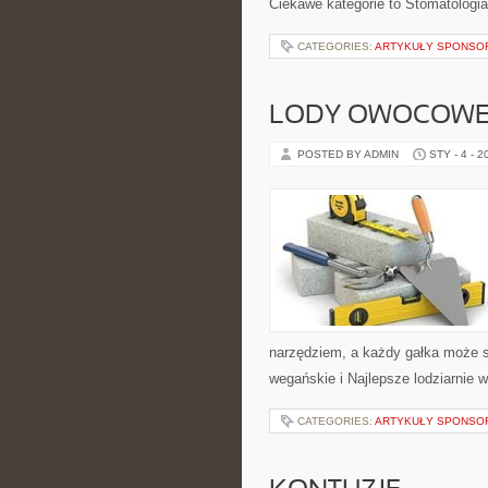
Ciekawe kategorie to Stomatologi
CATEGORIES:
ARTYKUŁY SPONS
LODY OWOCOW
POSTED BY ADMIN
STY - 4 - 2
narzędziem, a każdy gałka może s
wegańskie i Najlepsze lodziarnie 
CATEGORIES:
ARTYKUŁY SPONS