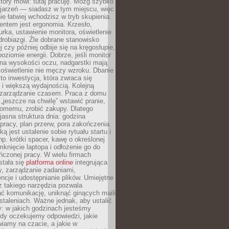
który mówi: tutaj pracuję. Mózg szybko
ojarzeń — siadasz w tym miejscu, więc
e łatwiej wchodzisz w tryb skupienia.
entem jest ergonomia. Krzesło,
rka, ustawienie monitora, oświetlenie
drobiazgi. Źle dobrane stanowisko
j czy później odbije się na kręgosłupie,
oziomie energii. Dobrze, jeśli monitor
 na wysokości oczu, nadgarstki mają
 oświetlenie nie męczy wzroku. Dbanie
to inwestycja, która zwraca się
 i większą wydajnością. Kolejną
t zarządzanie czasem. Praca z domu
 „jeszcze na chwilę” wstawić pranie,
jomemu, zrobić zakupy. Dlatego
 jasna struktura dnia: godzina
pracy, plan przerw, pora zakończenia.
ą jest ustalenie sobie rytuału startu i
np. krótki spacer, kawę o określonej
mknięcie laptopa i odłożenie go do
ńczonej pracy. W wielu firmach
stała się
platforma online
integrująca
, zarządzanie zadaniami,
ncje i udostępnianie plików. Umiejętne
z takiego narzędzia pozwala
ć komunikację, uniknąć ginących maili
staleniach. Ważne jednak, aby ustalić
: w jakich godzinach jesteśmy
edy oczekujemy odpowiedzi, jakie
iamy na czacie, a jakie w