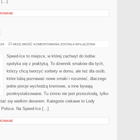
a […]
OROWANE
E
LODY
026
MOŻLIWOŚĆ KOMENTOWANIA
ZOSTAŁA WYŁĄCZONA
OWOCOWE
Speed-Ice to miejsce, w której zachwyt do lodów
spotyka się z praktyką. To dziennik smaków dla tych,
którzy chcą tworzyć sorbety w domu, ale też dla osób,
które lubią poznawać nowe smaki i rozumieć, dlaczego
jedne porcje wychodzą kremowe, a inne bywają
przekrystalizowane. Tu zimno nie jest przeszkodą, tylko
tać się wielkim deserem. Kategorie ciekawe to Lody
w Polsce. Na Speed-Ice […]
OROWANE