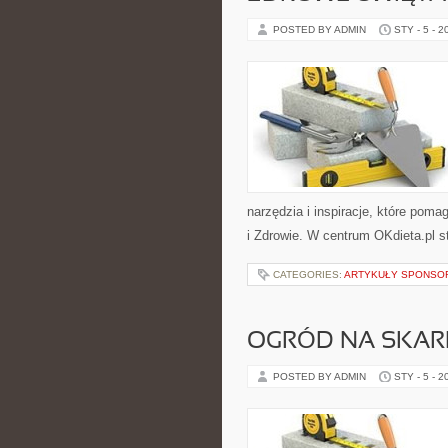
POSTED BY ADMIN
STY - 5 - 2
narzędzia i inspiracje, które poma
i Zdrowie. W centrum OKdieta.pl s
CATEGORIES:
ARTYKUŁY SPONS
OGRÓD NA SKARP
POSTED BY ADMIN
STY - 5 - 2