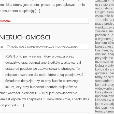
„znacznik”, 
uczy się sk
em. Idea strony jest prosta: prawo ma porządkować, a nie
automatyczni
aKonsumenta.pl opierają […]
Drugim elem
wysokość biu
— to nie są 
OROWANE
pracy prędze
wzroku czy p
znajduje się
podparcie, a
 NIERUCHOMOŚCI
o ergonomię 
brakiem bólu
kwestią jes
ANALIZA
026
MOŻLIWOŚĆ KOMENTOWANIA
ZOSTAŁA WYŁĄCZONA
RYNKU
kusi tym, by
NIERUCHOMOŚCI
odpisać zna
RSGN.pl to pełny serwis, który prowadzi przez
przydaje się
rozpoczęcia 
doradztwo oraz pomnażanie środków w aktywa real
Dobrą praktyk
estate od podstaw po zaawansowane strategie. To
końca dnia, 
godzinie, za
miejsce stworzone dla osób, które chcą podejmować
torby po sko
świadome decyzje: czy to przy kupnie pierwszego
standardem 
komunikatory
lokum, czy przy budowaniu portfela projektów na
wideokonfere
korzystanie 
 wzrost wartości. Sednem RSGN.pl jest doświadczenie
uporządkowa
amiast ogólników znajdziesz tu konkretne kroki, checklisty i
i chaosu w u
jasne zasady
 od pomysłu […]
dostępni, ki
tematy omaw