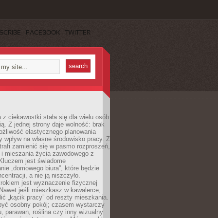
SCRIBE
FACEBOOK
TWITTER
 z ciekawostki stała się dla wielu osób
ą. Z jednej strony daje wolność: brak
ożliwość elastycznego planowania
y wpływ na własne środowisko pracy. Z
trafi zamienić się w pasmo rozproszeń,
a i mieszania życia zawodowego z
Kluczem jest świadome
nie „domowego biura”, które będzie
centracji, a nie ją niszczyło.
rokiem jest wyznaczenie fizycznej
 Nawet jeśli mieszkasz w kawalerce,
lić „kącik pracy” od reszty mieszkania.
 być osobny pokój; czasem wystarczy
u, parawan, roślina czy inny wizualny