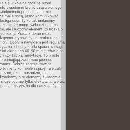
ia się w kolejną godzinę przed
rto świadomie bronić czasu wolnego:
wiadomienia po godzinach, nie
na maile nocą, jasno komunikować
ostępności. Tylko tak unikniemy
uczucia, że praca „wchodzi nam na
tni, ale kluczowy element, to troska o
sychiczny. Praca z domu może
dzącemu trybowi życia, braku ruchu i
ę” dni. Dobrym nawykiem jest regularna
zyczna, choćby krótki spacer w ciągu
y od ekranu co 60–90 minut, chwile na
ch czy krótką medytację. To proste
tóre pomagają zachować jasność
ystans. Dobrze zaprojektowane
 to nie tylko meble i sprzęt, ale cały
strzeń, czas, narzędzia, relacje i
li zadbamy o te elementy świadomie,
 może być nie tylko efektywna, ale też
godna i przyjazna dla naszego życia.