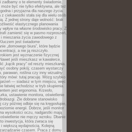
li zadbamy o te elementy świadomie,
 może być nie tylko efektywna, ale też
godna i przyjazna dla naszego życia.
 z ciekawostki stała się dla wielu osób
ą. Z jednej strony daje wolność: brak
ożliwość elastycznego planowania
y wpływ na własne środowisko pracy. Z
trafi zamienić się w pasmo rozproszeń,
a i mieszania życia zawodowego z
Kluczem jest świadome
nie „domowego biura”, które będzie
centracji, a nie ją niszczyło.
rokiem jest wyznaczenie fizycznej
 Nawet jeśli mieszkasz w kawalerce,
lić „kącik pracy” od reszty mieszkania.
 być osobny pokój; czasem wystarczy
u, parawan, roślina czy inny wizualny
który mówi: tutaj pracuję. Mózg szybko
ojarzeń — siadasz w tym miejscu, więc
e łatwiej wchodzisz w tryb skupienia.
entem jest ergonomia. Krzesło,
rka, ustawienie monitora, oświetlenie
drobiazgi. Źle dobrane stanowisko
j czy później odbije się na kręgosłupie,
oziomie energii. Dobrze, jeśli monitor
 na wysokości oczu, nadgarstki mają
 oświetlenie nie męczy wzroku. Dbanie
to inwestycja, która zwraca się
 i większą wydajnością. Kolejną
t zarządzanie czasem. Praca z domu