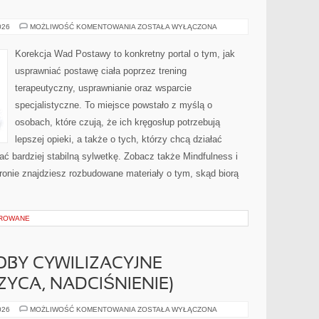
KONTUZJE
026
MOŻLIWOŚĆ KOMENTOWANIA
ZOSTAŁA WYŁĄCZONA
Korekcja Wad Postawy to konkretny portal o tym, jak
usprawniać postawę ciała poprzez trening
terapeutyczny, usprawnianie oraz wsparcie
specjalistyczne. To miejsce powstało z myślą o
osobach, które czują, że ich kręgosłup potrzebują
lepszej opieki, a także o tych, którzy chcą działać
ać bardziej stabilną sylwetkę. Zobacz także Mindfulness i
tronie znajdziesz rozbudowane materiały o tym, skąd biorą
OROWANE
OBY CYWILIZACYJNE
ZYCA, NADCIŚNIENIE)
FITNESS
026
MOŻLIWOŚĆ KOMENTOWANIA
ZOSTAŁA WYŁĄCZONA
A