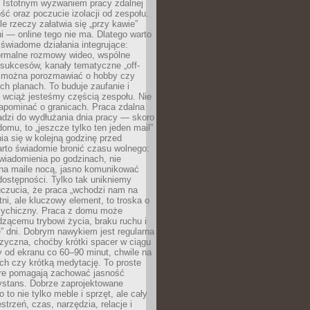
. Istotnym wyzwaniem pracy zdalnej
ść oraz poczucie izolacji od zespołu.
le rzeczy załatwia się „przy kawie”
i — online tego nie ma. Dlatego warto
wiadome działania integrujące:
formalne rozmowy wideo, wspólne
sukcesów, kanały tematyczne „off-
ie można porozmawiać o hobby czy
h planach. To buduje zaufanie i
 wciąż jesteśmy częścią zespołu. Nie
apominać o granicach. Praca zdalna
adzi do wydłużania dnia pracy — skoro
domu, to „jeszcze tylko ten jeden mail”
ia się w kolejną godzinę przed
rto świadomie bronić czasu wolnego:
wiadomienia po godzinach, nie
na maile nocą, jasno komunikować
ostępności. Tylko tak unikniemy
uczucia, że praca „wchodzi nam na
tni, ale kluczowy element, to troska o
sychiczny. Praca z domu może
dzącemu trybowi życia, braku ruchu i
ę” dni. Dobrym nawykiem jest regularna
zyczna, choćby krótki spacer w ciągu
y od ekranu co 60–90 minut, chwile na
ch czy krótką medytację. To proste
tóre pomagają zachować jasność
ystans. Dobrze zaprojektowane
 to nie tylko meble i sprzęt, ale cały
strzeń, czas, narzędzia, relacje i