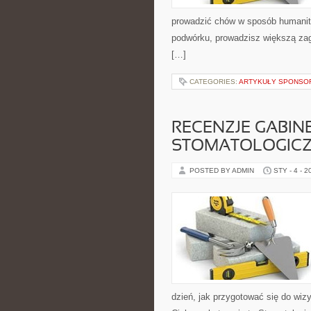
prowadzić chów w sposób humanitar
podwórku, prowadzisz większą zag
[…]
CATEGORIES:
ARTYKUŁY SPONS
RECENZJE GABINE
STOMATOLOGIC
POSTED BY ADMIN
STY - 4 - 2
dzień, jak przygotować się do wizy