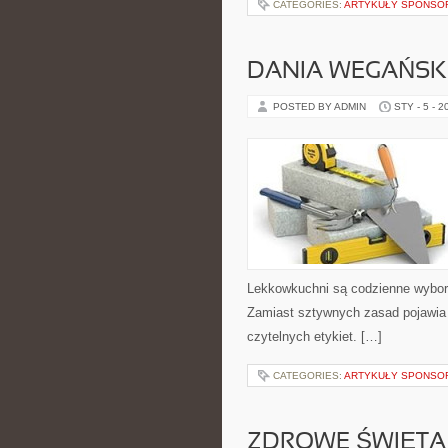
CATEGORIES:
ARTYKUŁY SPONS
DANIA WEGAŃSK
POSTED BY ADMIN
STY - 5 - 2
Lekkowkuchni są codzienne wybory
Zamiast sztywnych zasad pojawia 
czytelnych etykiet. […]
CATEGORIES:
ARTYKUŁY SPONS
ZDROWE ŚWIĘTA 