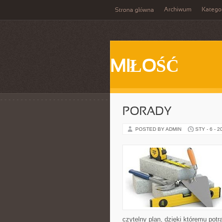
Archiwum
Katego
Strona główna
MIŁOŚĆ
PORADY
POSTED BY ADMIN
STY - 6 - 2
czytelny plan, dzięki któremu pot