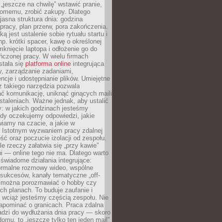
 „jeszcze na chwilę” wstawić pranie,
jomemu, zrobić zakupy. Dlatego
 jasna struktura dnia: godzina
pracy, plan przerw, pora zakończenia.
ą jest ustalenie sobie rytuału startu i
np. krótki spacer, kawę o określonej
mknięcie laptopa i odłożenie go do
ńczonej pracy. W wielu firmach
stała się
platforma online
integrująca
, zarządzanie zadaniami,
ncje i udostępnianie plików. Umiejętne
z takiego narzędzia pozwala
ć komunikację, uniknąć ginących maili
staleniach. Ważne jednak, aby ustalić
: w jakich godzinach jesteśmy
edy oczekujemy odpowiedzi, jakie
iamy na czacie, a jakie w
. Istotnym wyzwaniem pracy zdalnej
ść oraz poczucie izolacji od zespołu.
le rzeczy załatwia się „przy kawie”
i — online tego nie ma. Dlatego warto
wiadome działania integrujące:
formalne rozmowy wideo, wspólne
sukcesów, kanały tematyczne „off-
ie można porozmawiać o hobby czy
h planach. To buduje zaufanie i
 wciąż jesteśmy częścią zespołu. Nie
apominać o granicach. Praca zdalna
adzi do wydłużania dnia pracy — skoro
domu, to „jeszcze tylko ten jeden mail”