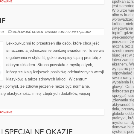
spotkaniach
OROWANE
jest samotno
W biurze wie
albo w kuchn
wprowadzać ś
IE
krótkie, nie
świętowanie 
DANIA
026
MOŻLIWOŚĆ KOMENTOWANIA
ZOSTAŁA WYŁĄCZONA
topic”, gdz
WEGAŃSKIE
weekendowyc
poczucie, że
Lekkowkuchni to przestrzeń dla osób, które chcą jeść
można też z
smacznie, a jednocześnie bardziej świadomie. To serwis
często prow
biuro jest w 
o gotowaniu w stylu fit, gdzie przepisy łączą prostotę z
łatwo zamien
ekranem. Wa
dobrym składem. Strona powstała z myślą o tych,
wyłączać po
którzy szukają lżejszych posiłków, odchudzonych wersji
odpowiadać 
swoje ramy d
klasyków, a także zdrowych łakoci. W centrum
wypalenia i 
 i pomysł, że zdrowe jedzenie może być normalne.
głowę”. Osta
dobrostan p
się elastyczność: mniej zbędnych dodatków, więcej
sprzyjać sie
„zlewaniu si
aktywność fi
dnia, przerw
OROWANE
głęboki odde
praktyki, k
myślenia i d
domowe biuro
I SPECJALNE OKAZJE
system: prze