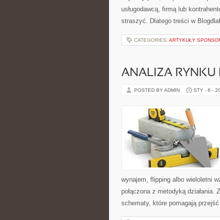
usługodawcą, firmą lub kontrahent
straszyć. Dlatego treści w Blogdl
CATEGORIES:
ARTYKUŁY SPONS
ANALIZA RYNKU
POSTED BY ADMIN
STY - 6 - 2
wynajem, flipping albo wieloletni
połączona z metodyką działania. Z
schematy, które pomagają przejść