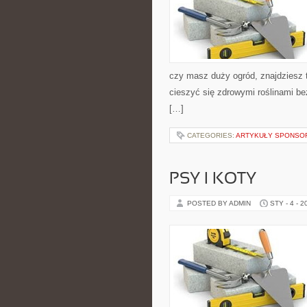
czy masz duży ogród, znajdziesz t
cieszyć się zdrowymi roślinami b
[…]
CATEGORIES:
ARTYKUŁY SPONS
PSY I KOTY
POSTED BY ADMIN
STY - 4 - 2