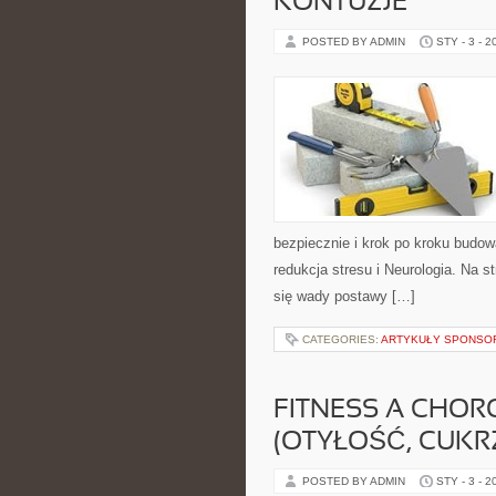
KONTUZJE
POSTED BY ADMIN
STY - 3 - 2
bezpiecznie i krok po kroku budow
redukcja stresu i Neurologia. Na s
się wady postawy […]
CATEGORIES:
ARTYKUŁY SPONS
FITNESS A CHOR
(OTYŁOŚĆ, CUKR
POSTED BY ADMIN
STY - 3 - 2