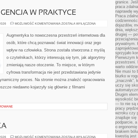
granice. Jeś
praca zdalna
naprawdę wy
IGENCJA W PRAKTYCE
Praca zdalna
codzienności
SZTUCZNA
 2026
MOŻLIWOŚĆ KOMENTOWANIA
ZOSTAŁA WYŁĄCZONA
dojazdów, m
INTELIGENCJA
dnia, większ
W
PRAKTYCE
drugiej — po
Augmentyka to nowoczesna przestrzeń internetowa dla
przeciążeni
osób, które chcą poznawać świat innowacji oraz jego
prywatnym. 
zaprojektowa
wpływ na człowieka. Strona została stworzona z myślą
sprzyjało kon
o czytelnikach, którzy interesują się tym, jak algorytmy
Pierwszym k
przestrzeni.
zmieniają nasze otoczenie. To miejsce, w którym
warto oddzie
Nie musi to
cyfrowa transformacja nie jest przedstawiana jedynie
biurko w rog
 dynamiczny proces. Na stronie można znaleźć opracowania
„znacznik”, 
uczy się sk
szcze niedawno kojarzyły się głównie z filmami
automatyczni
Drugim elem
wysokość biu
— to nie są 
OROWANE
pracy prędze
wzroku czy p
znajduje się
podparcie, a
KA
o ergonomię 
brakiem bólu
kwestią jes
KULTURA
 2026
MOŻLIWOŚĆ KOMENTOWANIA
ZOSTAŁA WYŁĄCZONA