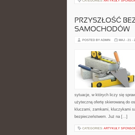
CATEGORIES:
ARTYKUŁY SPONS
PRZYSZŁOŚĆ BE
SAMOCHODÓW
POSTED BY ADMIN
MAJ - 21 -
sytuacje, w których liczy się spr
użyteczną ofertę skierowaną do o
kluczami, zamkami, kluczykami 
bezpieczeństwem. Już na […]
CATEGORIES:
ARTYKUŁY SPONS