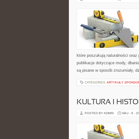
które poszukują naturalności oraz
publikacje dotyczące mody, dbania 
są pisane w sposób zrozumiały, d
CATEGORIES:
ARTYKUŁY SPONS
KULTURA I HIST
POSTED BY ADMIN
MAJ - 9 - 2