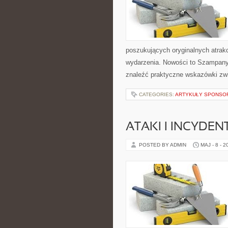
poszukujących oryginalnych atrak
wydarzenia. Nowości to Szampany 
znaleźć praktyczne wskazówki zwi
CATEGORIES:
ARTYKUŁY SPONS
ATAKI I INCYDEN
POSTED BY ADMIN
MAJ - 8 - 2