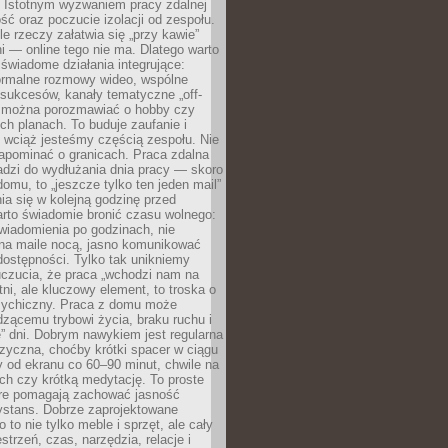
. Istotnym wyzwaniem pracy zdalnej
ść oraz poczucie izolacji od zespołu.
le rzeczy załatwia się „przy kawie”
i — online tego nie ma. Dlatego warto
wiadome działania integrujące:
formalne rozmowy wideo, wspólne
sukcesów, kanały tematyczne „off-
ie można porozmawiać o hobby czy
h planach. To buduje zaufanie i
 wciąż jesteśmy częścią zespołu. Nie
apominać o granicach. Praca zdalna
adzi do wydłużania dnia pracy — skoro
domu, to „jeszcze tylko ten jeden mail”
ia się w kolejną godzinę przed
rto świadomie bronić czasu wolnego:
wiadomienia po godzinach, nie
na maile nocą, jasno komunikować
ostępności. Tylko tak unikniemy
uczucia, że praca „wchodzi nam na
tni, ale kluczowy element, to troska o
sychiczny. Praca z domu może
dzącemu trybowi życia, braku ruchu i
ę” dni. Dobrym nawykiem jest regularna
zyczna, choćby krótki spacer w ciągu
y od ekranu co 60–90 minut, chwile na
ch czy krótką medytację. To proste
tóre pomagają zachować jasność
ystans. Dobrze zaprojektowane
 to nie tylko meble i sprzęt, ale cały
strzeń, czas, narzędzia, relacje i