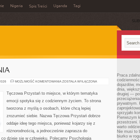
rie
Nigeria
Uganda
Tagi
Spis Treści
SUB
NIA
Praca zdalna
codzienności
NOWINKI
 2026
MOŻLIWOŚĆ KOMENTOWANIA
ZOSTAŁA WYŁĄCZONA
dojazdów, m
I
BADANIA
dnia, większ
Tęczowa Przystań to miejsce, w którym tematyka
drugiej — po
przeciążeni
emocji spotyka się z codziennym życiem. To strona
prywatnym. 
zaprojektowa
tworzona z myślą o osobach, które chcą lepiej
sprzyjało kon
zrozumieć siebie. Nazwa Tęczowa Przystań dobrze
Pierwszym k
przestrzeni.
oddaje ideę tego miejsca, ponieważ kojarzy się z
warto oddzie
różnorodnością, a jednocześnie zaprasza do
Nie musi to
biurko w rog
 co dzieje się w człowieku. Polecamy Psychologia