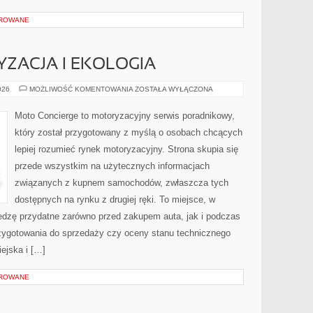
OROWANE
ZACJA I EKOLOGIA
ZIELONA
026
MOŻLIWOŚĆ KOMENTOWANIA
ZOSTAŁA WYŁĄCZONA
MOTORYZACJA
I
EKOLOGIA
Moto Concierge to motoryzacyjny serwis poradnikowy,
który został przygotowany z myślą o osobach chcących
lepiej rozumieć rynek motoryzacyjny. Strona skupia się
przede wszystkim na użytecznych informacjach
związanych z kupnem samochodów, zwłaszcza tych
dostępnych na rynku z drugiej ręki. To miejsce, w
edzę przydatne zarówno przed zakupem auta, jak i podczas
zygotowania do sprzedaży czy oceny stanu technicznego
ejska i […]
OROWANE