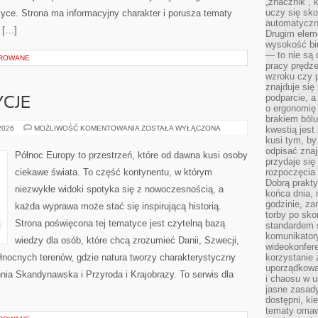
„znacznik”, 
uczy się sk
tyce. Strona ma informacyjny charakter i porusza tematy
automatyczni
 […]
Drugim elem
wysokość biu
— to nie są 
OROWANE
pracy prędze
wzroku czy p
znajduje się
podparcie, a
YCJE
o ergonomię 
brakiem bólu
KULTURA
 2026
MOŻLIWOŚĆ KOMENTOWANIA
ZOSTAŁA WYŁĄCZONA
kwestią jes
I
kusi tym, by
TRADYCJE
odpisać zna
Północ Europy to przestrzeń, które od dawna kusi osoby
przydaje się
ciekawe świata. To część kontynentu, w którym
rozpoczęcia 
Dobrą praktyk
niezwykłe widoki spotyka się z nowoczesnością, a
końca dnia, 
godzinie, za
każda wyprawa może stać się inspirującą historią.
torby po sko
Strona poświęcona tej tematyce jest czytelną bazą
standardem 
komunikatory
wiedzy dla osób, które chcą zrozumieć Danii, Szwecji,
wideokonfere
 północnych terenów, gdzie natura tworzy charakterystyczny
korzystanie 
uporządkowa
hnia Skandynawska i Przyroda i Krajobrazy. To serwis dla
i chaosu w u
jasne zasady
dostępni, ki
tematy omaw