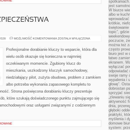
OROWANE
spotkaniach
jest samotno
W biurze wie
albo w kuchn
wprowadzać ś
ZPIECZEŃSTWA
krótkie, nie
świętowanie 
topic”, gdz
weekendowyc
PRZYSZŁOŚĆ
 2026
MOŻLIWOŚĆ KOMENTOWANIA
ZOSTAŁA WYŁĄCZONA
poczucie, że
BEZPIECZEŃSTWA
można też z
SAMOCHODÓW
często prow
Profesjonalne dorabianie kluczy to wsparcie, która dla
biuro jest w 
wielu osób okazuje się konieczna w najmniej
łatwo zamien
ekranem. Wa
oczekiwanym momencie. Zgubiony klucz do
wyłączać po
mieszkania, uszkodzony kluczyk samochodowy,
odpowiadać 
swoje ramy d
niedziałający pilot, zużyta obudowa, problem z zamkiem
wypalenia i 
głowę”. Osta
albo potrzeba wykonania zapasowego kompletu to
dobrostan p
awność. Strona poświęcona dorabianiu kluczy prezentuje
sprzyjać sie
„zlewaniu si
sób, które szukają doświadczonego punktu zajmującego się
aktywność fi
samochodowymi oraz usługami związanymi z codziennym
dnia, przerw
głęboki odde
praktyki, k
myślenia i d
domowe biuro
OROWANE
system: prze