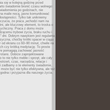
ia się w kolejną godzinę przed
rto świadomie bronić czasu wolnego:
wiadomienia po godzinach, nie
na maile nocą, jasno komunikować
ostępności. Tylko tak unikniemy
uczucia, że praca „wchodzi nam na
tni, ale kluczowy element, to troska o
sychiczny. Praca z domu może
dzącemu trybowi życia, braku ruchu i
ę” dni. Dobrym nawykiem jest regularna
zyczna, choćby krótki spacer w ciągu
y od ekranu co 60–90 minut, chwile na
ch czy krótką medytację. To proste
tóre pomagają zachować jasność
ystans. Dobrze zaprojektowane
 to nie tylko meble i sprzęt, ale cały
strzeń, czas, narzędzia, relacje i
li zadbamy o te elementy świadomie,
 może być nie tylko efektywna, ale też
godna i przyjazna dla naszego życia.