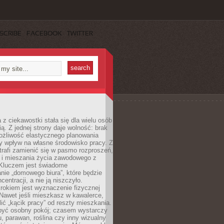
SCRIBE
FACEBOOK
TWITTER
 z ciekawostki stała się dla wielu osób
ą. Z jednej strony daje wolność: brak
ożliwość elastycznego planowania
y wpływ na własne środowisko pracy. Z
trafi zamienić się w pasmo rozproszeń,
a i mieszania życia zawodowego z
Kluczem jest świadome
nie „domowego biura”, które będzie
centracji, a nie ją niszczyło.
rokiem jest wyznaczenie fizycznej
 Nawet jeśli mieszkasz w kawalerce,
lić „kącik pracy” od reszty mieszkania.
 być osobny pokój; czasem wystarczy
u, parawan, roślina czy inny wizualny