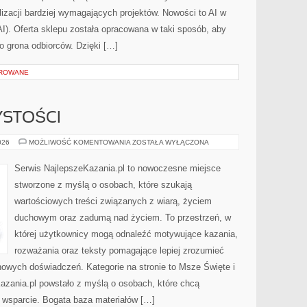
lizacji bardziej wymagających projektów. Nowości to AI w
AI). Oferta sklepu została opracowana w taki sposób, aby
o grona odbiorców. Dzięki […]
OROWANE
YSTOŚCI
ŚWIĘTA
026
MOŻLIWOŚĆ KOMENTOWANIA
ZOSTAŁA WYŁĄCZONA
I
UROCZYSTOŚCI
Serwis NajlepszeKazania.pl to nowoczesne miejsce
stworzone z myślą o osobach, które szukają
wartościowych treści związanych z wiarą, życiem
duchowym oraz zadumą nad życiem. To przestrzeń, w
której użytkownicy mogą odnaleźć motywujące kazania,
rozważania oraz teksty pomagające lepiej zrozumieć
owych doświadczeń. Kategorie na stronie to Msze Święte i
Kazania.pl powstało z myślą o osobach, które chcą
e wsparcie. Bogata baza materiałów […]