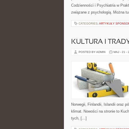
Codzienności i Psychiatria w Prak
związane z psychologią. Można tu
CATEGORIES:
ARTYKUŁY SPONS
KULTURA I TRAD
POSTED BY ADMIN
MAJ - 21 -
Norwegii, Finlandii, Islandii oraz
klimat. Nowości na stronie to Kuc
tych, […]