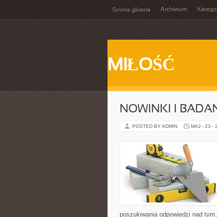
Archiwum
Katego
Strona główna
MIŁOŚĆ
NOWINKI I BADA
POSTED BY ADMIN
MAJ - 23 -
poszukiwania odpowiedzi nad tym,