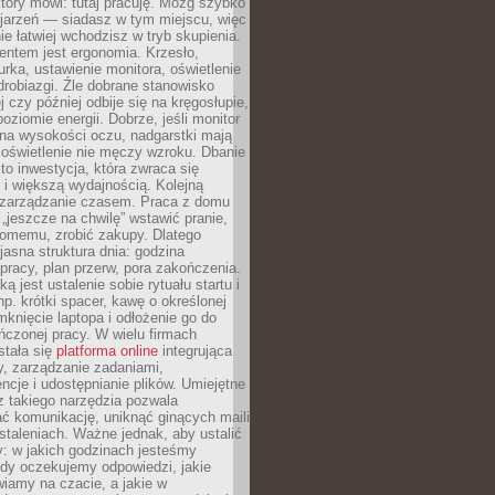
który mówi: tutaj pracuję. Mózg szybko
ojarzeń — siadasz w tym miejscu, więc
e łatwiej wchodzisz w tryb skupienia.
entem jest ergonomia. Krzesło,
rka, ustawienie monitora, oświetlenie
drobiazgi. Źle dobrane stanowisko
j czy później odbije się na kręgosłupie,
oziomie energii. Dobrze, jeśli monitor
 na wysokości oczu, nadgarstki mają
 oświetlenie nie męczy wzroku. Dbanie
to inwestycja, która zwraca się
 i większą wydajnością. Kolejną
t zarządzanie czasem. Praca z domu
 „jeszcze na chwilę” wstawić pranie,
jomemu, zrobić zakupy. Dlatego
 jasna struktura dnia: godzina
pracy, plan przerw, pora zakończenia.
ą jest ustalenie sobie rytuału startu i
np. krótki spacer, kawę o określonej
mknięcie laptopa i odłożenie go do
ńczonej pracy. W wielu firmach
stała się
platforma online
integrująca
, zarządzanie zadaniami,
ncje i udostępnianie plików. Umiejętne
z takiego narzędzia pozwala
ć komunikację, uniknąć ginących maili
staleniach. Ważne jednak, aby ustalić
: w jakich godzinach jesteśmy
edy oczekujemy odpowiedzi, jakie
iamy na czacie, a jakie w