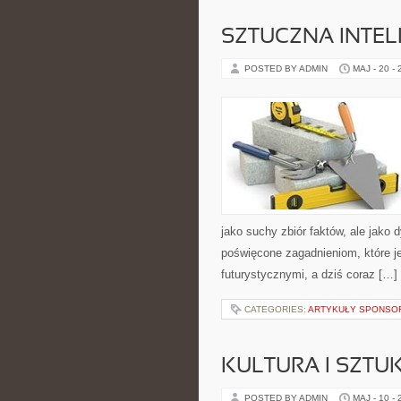
SZTUCZNA INTEL
POSTED BY ADMIN
MAJ - 20 -
jako suchy zbiór faktów, ale jako
poświęcone zagadnieniom, które je
futurystycznymi, a dziś coraz […]
CATEGORIES:
ARTYKUŁY SPONS
KULTURA I SZTU
POSTED BY ADMIN
MAJ - 10 -