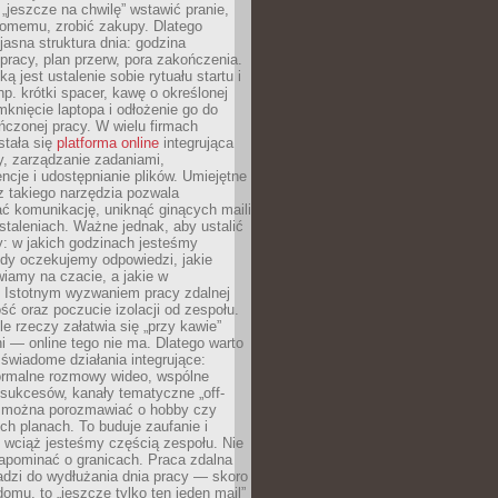
 „jeszcze na chwilę” wstawić pranie,
jomemu, zrobić zakupy. Dlatego
 jasna struktura dnia: godzina
pracy, plan przerw, pora zakończenia.
ą jest ustalenie sobie rytuału startu i
np. krótki spacer, kawę o określonej
mknięcie laptopa i odłożenie go do
ńczonej pracy. W wielu firmach
stała się
platforma online
integrująca
, zarządzanie zadaniami,
ncje i udostępnianie plików. Umiejętne
z takiego narzędzia pozwala
ć komunikację, uniknąć ginących maili
staleniach. Ważne jednak, aby ustalić
: w jakich godzinach jesteśmy
edy oczekujemy odpowiedzi, jakie
iamy na czacie, a jakie w
. Istotnym wyzwaniem pracy zdalnej
ść oraz poczucie izolacji od zespołu.
le rzeczy załatwia się „przy kawie”
i — online tego nie ma. Dlatego warto
wiadome działania integrujące:
formalne rozmowy wideo, wspólne
sukcesów, kanały tematyczne „off-
ie można porozmawiać o hobby czy
h planach. To buduje zaufanie i
 wciąż jesteśmy częścią zespołu. Nie
apominać o granicach. Praca zdalna
adzi do wydłużania dnia pracy — skoro
domu, to „jeszcze tylko ten jeden mail”