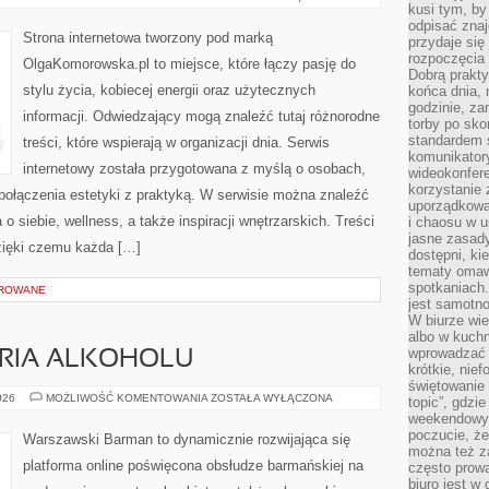
I
kusi tym, by
SZTUKA
odpisać zna
Strona internetowa tworzony pod marką
przydaje się
rozpoczęcia 
OlgaKomorowska.pl to miejsce, które łączy pasję do
Dobrą praktyk
stylu życia, kobiecej energii oraz użytecznych
końca dnia, 
godzinie, za
informacji. Odwiedzający mogą znaleźć tutaj różnorodne
torby po sko
standardem 
treści, które wspierają w organizacji dnia. Serwis
komunikatory
internetowy została przygotowana z myślą o osobach,
wideokonfere
korzystanie 
 połączenia estetyki z praktyką. W serwisie można znaleźć
uporządkowa
o siebie, wellness, a także inspiracji wnętrzarskich. Treści
i chaosu w u
jasne zasady
zięki czemu każda […]
dostępni, ki
tematy omaw
spotkaniach
OROWANE
jest samotno
W biurze wie
albo w kuchn
wprowadzać ś
ORIA ALKOHOLU
krótkie, nie
świętowanie 
KULTURA
026
MOŻLIWOŚĆ KOMENTOWANIA
ZOSTAŁA WYŁĄCZONA
topic”, gdz
I
weekendowyc
HISTORIA
ALKOHOLU
poczucie, że
Warszawski Barman to dynamicznie rozwijająca się
można też z
platforma online poświęcona obsłudze barmańskiej na
często prow
biuro jest w 