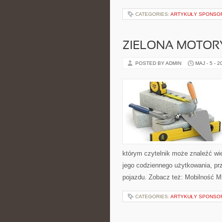
CATEGORIES:
ARTYKUŁY SPONS
ZIELONA MOTORY
POSTED BY ADMIN
MAJ - 5 - 2
którym czytelnik może znaleźć wi
jego codziennego użytkowania, pr
pojazdu. Zobacz też: Mobilność Mi
CATEGORIES:
ARTYKUŁY SPONS