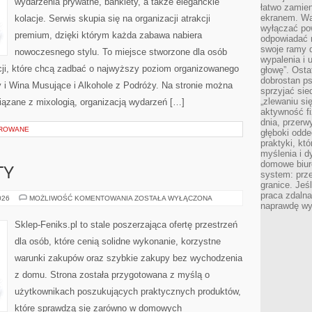
wydarzenia prywatne, bankiety, a także eleganckie
łatwo zamien
ekranem. Wa
kolacje. Serwis skupia się na organizacji atrakcji
wyłączać po
premium, dzięki którym każda zabawa nabiera
odpowiadać 
swoje ramy d
nowoczesnego stylu. To miejsce stworzone dla osób
wypalenia i 
cji, które chcą zadbać o najwyższy poziom organizowanego
głowę”. Osta
dobrostan p
i Wina Musujące i Alkohole z Podróży. Na stronie można
sprzyjać sie
„zlewaniu si
ązane z mixologią, organizacją wydarzeń […]
aktywność fi
dnia, przerw
OROWANE
głęboki odde
praktyki, k
myślenia i d
domowe biuro
TY
system: prze
granice. Jeś
praca zdalna
ATAKI
026
MOŻLIWOŚĆ KOMENTOWANIA
ZOSTAŁA WYŁĄCZONA
naprawdę wy
I
INCYDENTY
Sklep-Feniks.pl to stale poszerzająca ofertę przestrzeń
dla osób, które cenią solidne wykonanie, korzystne
warunki zakupów oraz szybkie zakupy bez wychodzenia
z domu. Strona została przygotowana z myślą o
użytkownikach poszukujących praktycznych produktów,
które sprawdzą się zarówno w domowych