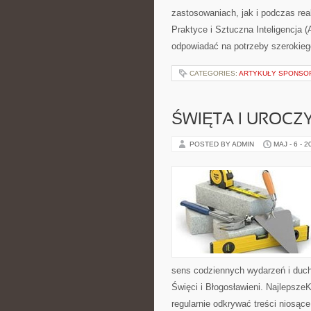
zastosowaniach, jak i podczas rea
Praktyce i Sztuczna Inteligencja (
odpowiadać na potrzeby szerokieg
CATEGORIES:
ARTYKUŁY SPONS
ŚWIĘTA I UROCZ
POSTED BY ADMIN
MAJ - 6 - 2
sens codziennych wydarzeń i duch
Święci i Błogosławieni. Najlepsze
regularnie odkrywać treści niosąc