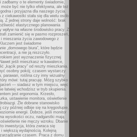
li zadbamy o te elementy świadomie,
 może być nie tylko efektywna, ale też
godna i przyjazna dla naszego życia.
 z ciekawostki stała się dla wielu osób
ą. Z jednej strony daje wolność: brak
ożliwość elastycznego planowania
y wpływ na własne środowisko pracy. Z
trafi zamienić się w pasmo rozproszeń,
a i mieszania życia zawodowego z
Kluczem jest świadome
nie „domowego biura”, które będzie
centracji, a nie ją niszczyło.
rokiem jest wyznaczenie fizycznej
 Nawet jeśli mieszkasz w kawalerce,
lić „kącik pracy” od reszty mieszkania.
 być osobny pokój; czasem wystarczy
u, parawan, roślina czy inny wizualny
który mówi: tutaj pracuję. Mózg szybko
ojarzeń — siadasz w tym miejscu, więc
e łatwiej wchodzisz w tryb skupienia.
entem jest ergonomia. Krzesło,
rka, ustawienie monitora, oświetlenie
drobiazgi. Źle dobrane stanowisko
j czy później odbije się na kręgosłupie,
oziomie energii. Dobrze, jeśli monitor
 na wysokości oczu, nadgarstki mają
 oświetlenie nie męczy wzroku. Dbanie
to inwestycja, która zwraca się
 i większą wydajnością. Kolejną
t zarządzanie czasem. Praca z domu