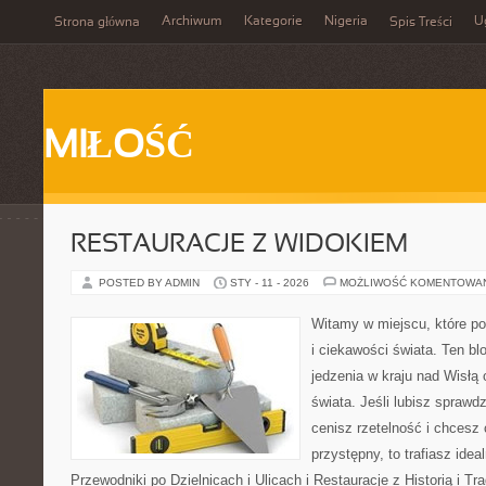
Archiwum
Kategorie
Nigeria
U
Strona główna
Spis Treści
MIŁOŚĆ
RESTAURACJE Z WIDOKIEM
POSTED BY ADMIN
STY - 11 - 2026
MOŻLIWOŚĆ KOMENTOWA
Witamy w miejscu, które po
i ciekawości świata. Ten bl
jedzenia w kraju nad Wisłą
świata. Jeśli lubisz sprawd
cenisz rzetelność i chcesz
przystępny, to trafiasz idea
Przewodniki po Dzielnicach i Ulicach i Restauracje z Historią i Trad