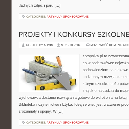
„ładnych zdjęć i paru […]
CATEGORIES:
ARTYKUŁY SPONSOROWANE
PROJEKTY I KONKURSY SZKOLN
POSTED BY ADMIN
STY - 10 - 2026
MOŻLIWOŚĆ KOMENTOWA
sptopolka.pl to nowoczesna
co w podstawówce najważni
podpowiedziom na ciekawe 
codziennym rozwijaniu umie
którym dziecko może poćwi
znajdzie narzędzia do mądr
wychowawca dostanie rozwiązania gotowe do wdrożenia na lekcji 
Biblioteka i czytelnictwo i Etyka. Ideą serwisu jest ułatwienie pro
zrozumiały i spójny. W […]
CATEGORIES:
ARTYKUŁY SPONSOROWANE