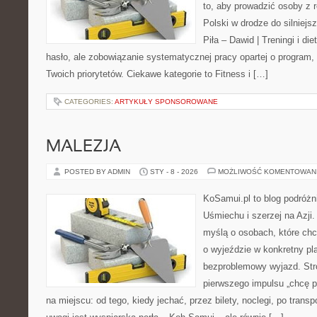
to, aby prowadzić osoby z r
Polski w drodze do silniejs
Piła – Dawid | Treningi i die
hasło, ale zobowiązanie systematycznej pracy opartej o program, 
Twoich priorytetów. Ciekawe kategorie to Fitness i […]
CATEGORIES:
ARTYKUŁY SPONSOROWANE
MALEZJA
POSTED BY ADMIN
STY - 8 - 2026
MOŻLIWOŚĆ KOMENTOWAN
KoSamui.pl to blog podróżn
Uśmiechu i szerzej na Azji.
myślą o osobach, które ch
o wyjeździe w konkretny pl
bezproblemowy wyjazd. Str
pierwszego impulsu „chcę p
na miejscu: od tego, kiedy jechać, przez bilety, noclegi, po transp