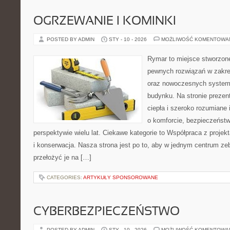
OGRZEWANIE I KOMINKI
POSTED BY ADMIN
STY - 10 - 2026
MOŻLIWOŚĆ KOMENTOWA
Rymar to miejsce stworzone
pewnych rozwiązań w zakre
oraz nowoczesnych systemó
budynku. Na stronie preze
ciepła i szeroko rozumiane
o komforcie, bezpieczeńst
perspektywie wielu lat. Ciekawe kategorie to Współpraca z proje
i konserwacja. Nasza strona jest po to, aby w jednym centrum ze
przełożyć je na […]
CATEGORIES:
ARTYKUŁY SPONSOROWANE
CYBERBEZPIECZEŃSTWO
POSTED BY ADMIN
STY - 10 - 2026
MOŻLIWOŚĆ KOMENTOWA