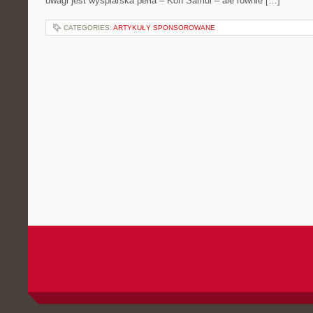
uwagi jest wyspiarska perła – Koh Samui – ale równie […]
CATEGORIES:
ARTYKUŁY SPONSOROWANE