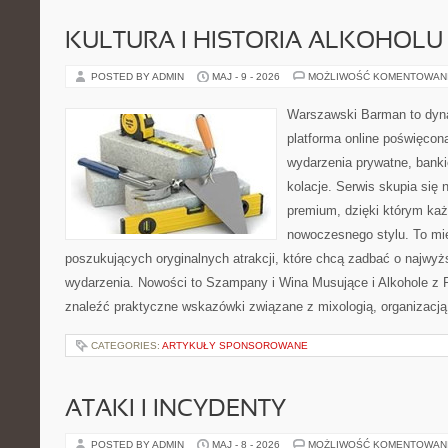
KULTURA I HISTORIA ALKOHOLU
POSTED BY ADMIN
MAJ - 9 - 2026
MOŻLIWOŚĆ KOMENTOWAN
Warszawski Barman to dyna
platforma online poświęcon
wydarzenia prywatne, banki
kolacje. Serwis skupia się n
premium, dzięki którym ka
nowoczesnego stylu. To mi
poszukujących oryginalnych atrakcji, które chcą zadbać o najw
wydarzenia. Nowości to Szampany i Wina Musujące i Alkohole z 
znaleźć praktyczne wskazówki związane z mixologią, organizacj
CATEGORIES:
ARTYKUŁY SPONSOROWANE
ATAKI I INCYDENTY
POSTED BY ADMIN
MAJ - 8 - 2026
MOŻLIWOŚĆ KOMENTOWAN