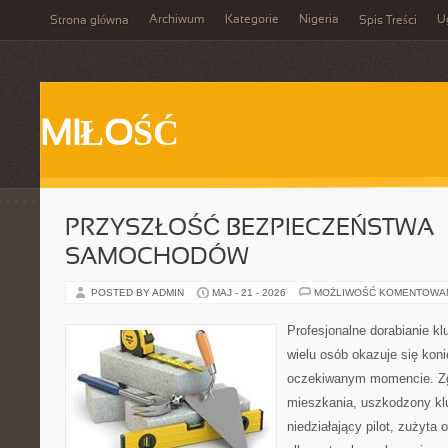
Archiwum
Kategorie
Nigeria
U
Strona główna
Spis Treści
MIŁOŚĆ
PRZYSZŁOŚĆ BEZPIECZEŃSTWA
SAMOCHODÓW
POSTED BY ADMIN
MAJ - 21 - 2026
MOŻLIWOŚĆ KOMENTOWA
Profesjonalne dorabianie kl
wielu osób okazuje się kon
oczekiwanym momencie. Zg
mieszkania, uszkodzony k
niedziałający pilot, zużyt