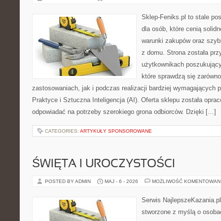
Sklep-Feniks.pl to stale po
dla osób, które cenią solid
warunki zakupów oraz szyb
z domu. Strona została pr
użytkownikach poszukujący
które sprawdzą się zarów
zastosowaniach, jak i podczas realizacji bardziej wymagających p
Praktyce i Sztuczna Inteligencja (AI). Oferta sklepu została opr
odpowiadać na potrzeby szerokiego grona odbiorców. Dzięki […]
CATEGORIES:
ARTYKUŁY SPONSOROWANE
ŚWIĘTA I UROCZYSTOŚCI
POSTED BY ADMIN
MAJ - 6 - 2026
MOŻLIWOŚĆ KOMENTOWAN
Serwis NajlepszeKazania.p
stworzone z myślą o osobac