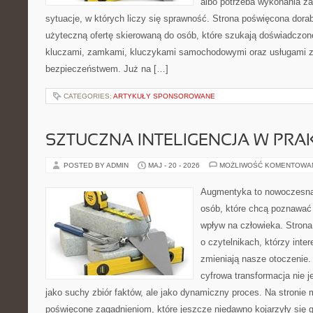
albo potrzeba wykonania z
sytuacje, w których liczy się sprawność. Strona poświęcona dorab
użyteczną ofertę skierowaną do osób, które szukają doświadczon
kluczami, zamkami, kluczykami samochodowymi oraz usługami 
bezpieczeństwem. Już na […]
CATEGORIES:
ARTYKUŁY SPONSOROWANE
SZTUCZNA INTELIGENCJA W PRA
POSTED BY ADMIN
MAJ - 20 - 2026
MOŻLIWOŚĆ KOMENTOWA
Augmentyka to nowoczesna 
osób, które chcą poznawać 
wpływ na człowieka. Strona
o czytelnikach, którzy inter
zmieniają nasze otoczenie.
cyfrowa transformacja nie j
jako suchy zbiór faktów, ale jako dynamiczny proces. Na stronie
poświęcone zagadnieniom, które jeszcze niedawno kojarzyły się g