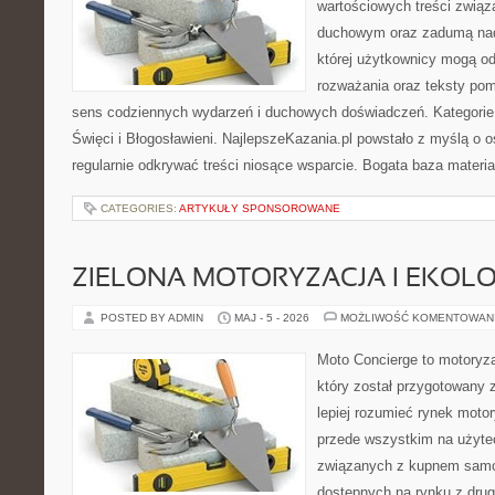
wartościowych treści związ
duchowym oraz zadumą nad
której użytkownicy mogą o
rozważania oraz teksty pom
sens codziennych wydarzeń i duchowych doświadczeń. Kategorie 
Święci i Błogosławieni. NajlepszeKazania.pl powstało z myślą o 
regularnie odkrywać treści niosące wsparcie. Bogata baza materi
CATEGORIES:
ARTYKUŁY SPONSOROWANE
ZIELONA MOTORYZACJA I EKOLO
POSTED BY ADMIN
MAJ - 5 - 2026
MOŻLIWOŚĆ KOMENTOWAN
Moto Concierge to motoryza
który został przygotowany
lepiej rozumieć rynek motor
przede wszystkim na użyte
związanych z kupnem samo
dostępnych na rynku z drugi