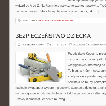
wyjazd od A do Z. Na Rushmore najważniejsze jest praktyka. Tre
zarówno osobom, które lubią planować co do minuty, jak […]
CATEGORIES:
ARTYKUŁY SPONSOROWANE
BEZPIECZEŃSTWO DZIECKA
POSTED BY ADMIN
LUT - 1 - 2026
MOŻLIWOŚĆ KOMENTOWAN
Przedszkole Kubuś to prze
rodzicach oraz o wszystkic
wiarygodnych informacji na 
To blog, w którym codzienn
spotyka się z praktycznym
powstała po to, by porządk
napięcie związane z wyborem placówki, adaptacją dziecka, a tak
harmonogramu w rodzinie. Polecamy Edukacja domowa i alternat
Rozwój niemowląt. W centrum uwagi […]