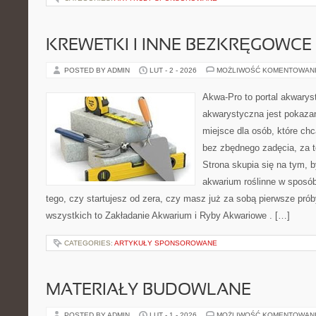
KREWETKI I INNE BEZKRĘGOWCE
POSTED BY ADMIN
LUT - 2 - 2026
MOŻLIWOŚĆ KOMENTOWAN
Akwa-Pro to portal akwarys
akwarystyczna jest pokazan
miejsce dla osób, które ch
bez zbędnego zadęcia, za t
Strona skupia się na tym, 
akwarium roślinne w sposób
tego, czy startujesz od zera, czy masz już za sobą pierwsze prób
wszystkich to Zakładanie Akwarium i Ryby Akwariowe . […]
CATEGORIES:
ARTYKUŁY SPONSOROWANE
MATERIAŁY BUDOWLANE
POSTED BY ADMIN
LUT - 1 - 2026
MOŻLIWOŚĆ KOMENTOWAN