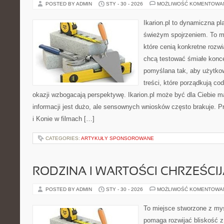
POSTED BY ADMIN
STY - 30 - 2026
MOŻLIWOŚĆ KOMENTOWA
Ikarion.pl to dynamiczna pl
świeżym spojrzeniem. To m
które cenią konkretne rozwi
chcą testować śmiałe konce
pomyślana tak, aby użytkown
treści, które porządkują co
okazji wzbogacają perspektywę. Ikarion.pl może być dla Ciebie 
informacji jest dużo, ale sensownych wniosków często brakuje. P
i Konie w filmach […]
CATEGORIES:
ARTYKUŁY SPONSOROWANE
RODZINA I WARTOŚCI CHRZEŚCI
POSTED BY ADMIN
STY - 30 - 2026
MOŻLIWOŚĆ KOMENTOWA
To miejsce stworzone z myś
pomaga rozwijać bliskość z