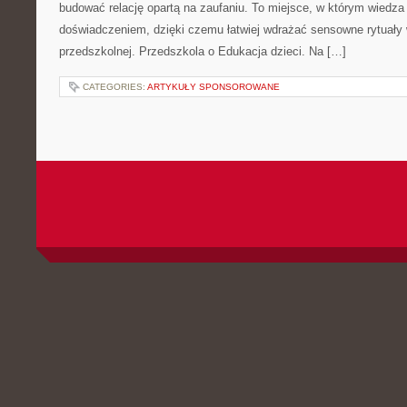
budować relację opartą na zaufaniu. To miejsce, w którym wiedza 
doświadczeniem, dzięki czemu łatwiej wdrażać sensowne rytuały 
przedszkolnej. Przedszkola o Edukacja dzieci. Na […]
CATEGORIES:
ARTYKUŁY SPONSOROWANE