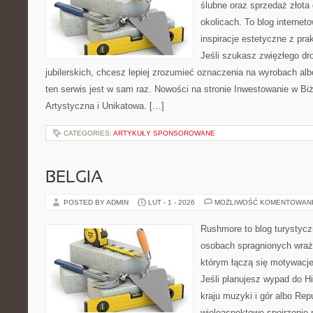
ślubne oraz sprzedaż złota
okolicach. To blog internet
inspiracje estetyczne z pr
Jeśli szukasz zwięzłego d
jubilerskich, chcesz lepiej zrozumieć oznaczenia na wyrobach albo
ten serwis jest w sam raz. Nowości na stronie Inwestowanie w Biżu
Artystyczna i Unikatowa. […]
CATEGORIES:
ARTYKUŁY SPONSOROWANE
BELGIA
POSTED BY ADMIN
LUT - 1 - 2026
MOŻLIWOŚĆ KOMENTOWAN
Rushmore to blog turystycz
osobach spragnionych wraże
którym łączą się motywacj
Jeśli planujesz wypad do Hi
kraju muzyki i gór albo Repu
wieloaspektowe spojrzenie 