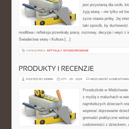
jest przystanią dla osób, k
żyją wiarą – nie tylko od św
życie stawia próby. Jej int
taki sposób, by duchowość 
modlitwa i refleksja przenikały pracę, rozmowy, decyzje i więzi z
Świadectwa wiary i Kultura […]
CATEGORIES:
ARTYKUŁY SPONSOROWANE
PRODUKTY I RECENZJE
POSTED BY ADMIN
STY - 29 - 2026
MOŻLIWOŚĆ KOMENTOWA
Przedszkole w Wielichowie t
z myślą o maluchach w wie
najmłodszych dzieciach oraz
wspierać dojrzewanie dzie
gromadzi praktyczne wska
codzienności z dzieckiem, o