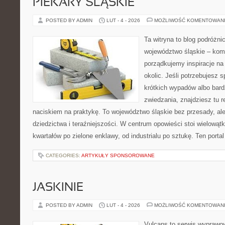
PIEKARY ŚLĄSKIE
POSTED BY ADMIN
LUT - 4 - 2026
MOŻLIWOŚĆ KOMENTOWAN
Ta witryna to blog podróżn
województwo śląskie – ko
porządkujemy inspiracje na
okolic. Jeśli potrzebujesz
krótkich wypadów albo bard
zwiedzania, znajdziesz tu r
naciskiem na praktykę. To województwo śląskie bez przesady, ale
dziedzictwa i teraźniejszości. W centrum opowieści stoi wielowąt
kwartałów po zielone enklawy, od industrialu po sztukę. Ten portal
CATEGORIES:
ARTYKUŁY SPONSOROWANE
JASKINIE
POSTED BY ADMIN
LUT - 4 - 2026
MOŻLIWOŚĆ KOMENTOWAN
Vulcans to serwis wyprawow