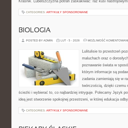
Kraśnik. Lubelszczyzna potrafi zaskakiwać: raz kusi nastrojowy
CATEGORIES:
ARTYKUŁY SPONSOROWANE
BIOLOGIA
POSTED BY ADMIN
LUT - 5 - 2026
MOŻLIWOŚĆ KOMENTOWAN
Lulitulisie to przestrzeń p
maluchach oraz o dorosłyc
poznawanie świata w sposób
którym informacje są podaw
zadania zamieniają się w r
twórczością, dzięki czemu
ścieżki i wybierać to, co najbardziej intryguje. Polecamy Język p
ideą jest stworzenie spokojnej przestrzeni, w której edukacja odb
CATEGORIES:
ARTYKUŁY SPONSOROWANE