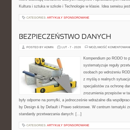
Kultura i sztuka w szkole i Technologie w klasie. Idea serwisu jes
CATEGORIES:
ARTYKUŁY SPONSOROWANE
BEZPIECZEŃSTWO DANYCH
POSTED BY ADMIN
LUT - 7 - 2026
MOŻLIWOŚĆ KOMENTOWAN
Kompendium po RODO to pl
systematyzuje reguły przet
osobach po wdrożeniu RODO
z myślą o realnych sytuacj
specjalistów za ochronę dan
zrozumienia przepisów w ta
były odporne na pomyłki, a jednocześnie wdrażalne dla współpra
by Design & by Default i Prawo sektorowe. W centrum tematyki z
standardy przetwarzania danych: […]
CATEGORIES:
ARTYKUŁY SPONSOROWANE