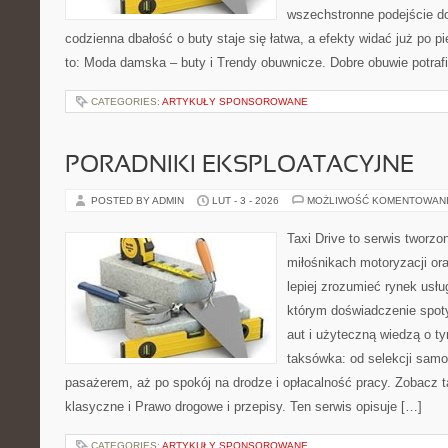
wszechstronne podejście do
codzienna dbałość o buty staje się łatwa, a efekty widać już po 
to: Moda damska – buty i Trendy obuwnicze. Dobre obuwie potraf
CATEGORIES:
ARTYKUŁY SPONSOROWANE
PORADNIKI EKSPLOATACYJNE
POSTED BY ADMIN
LUT - 3 - 2026
MOŻLIWOŚĆ KOMENTOWAN
Taxi Drive to serwis tworzo
miłośnikach motoryzacji or
lepiej zrozumieć rynek usłu
którym doświadczenie spot
aut i użyteczną wiedzą o t
taksówka: od selekcji samo
pasażerem, aż po spokój na drodze i opłacalność pracy. Zobacz 
klasyczne i Prawo drogowe i przepisy. Ten serwis opisuje […]
CATEGORIES:
ARTYKUŁY SPONSOROWANE