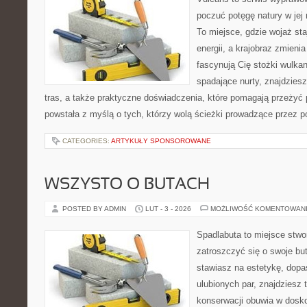
poczuć potęgę natury w jej n
To miejsce, gdzie wojaż staj
energii, a krajobraz zmieni
fascynują Cię stożki wulkan
spadające nurty, znajdzies
tras, a także praktyczne doświadczenia, które pomagają przeżyć
powstała z myślą o tych, którzy wolą ścieżki prowadzące przez p
CATEGORIES:
ARTYKUŁY SPONSOROWANE
WSZYSTO O BUTACH
POSTED BY ADMIN
LUT - 3 - 2026
MOŻLIWOŚĆ KOMENTOWAN
Spadlabuta to miejsce stwo
zatroszczyć się o swoje bu
stawiasz na estetykę, dopa
ulubionych par, znajdziesz
konserwacji obuwia w dosko