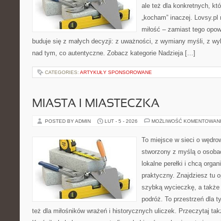
ale też dla konkretnych, kt
„kocham” inaczej. Lovsy.pl
miłość – zamiast tego opow
buduje się z małych decyzji: z uważności, z wymiany myśli, z wy
nad tym, co autentyczne. Zobacz kategorie Nadzieja […]
CATEGORIES:
ARTYKUŁY SPONSOROWANE
MIASTA I MIASTECZKA
POSTED BY ADMIN
LUT - 5 - 2026
MOŻLIWOŚĆ KOMENTOWAN
To miejsce w sieci o wędrow
stworzony z myślą o osobac
lokalne perełki i chcą org
praktyczny. Znajdziesz tu op
szybką wycieczkę, a także
podróż. To przestrzeń dla ty
też dla miłośników wrażeń i historycznych uliczek. Przeczytaj tak