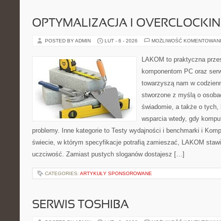
OPTYMALIZACJA I OVERCLOCKI
POSTED BY ADMIN
LUT - 6 - 2026
MOŻLIWOŚĆ KOMENTOWAN
LAKOM to praktyczna prze
komponentom PC oraz serwi
towarzyszą nam w codzienn
stworzone z myślą o osobac
świadomie, a także o tych, 
wsparcia wtedy, gdy kompu
problemy. Inne kategorie to Testy wydajności i benchmarki i Kom
świecie, w którym specyfikacje potrafią zamieszać, LAKOM stawi
uczciwość. Zamiast pustych sloganów dostajesz […]
CATEGORIES:
ARTYKUŁY SPONSOROWANE
SERWIS TOSHIBA