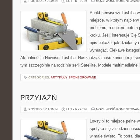
POSTED BY ADMIN
LUT - 6 - 2026
MOŻLIWOŚĆ KOMENTOWAN
Punkt serwisowy Toshiba w 
miejsce, w którym najpier
problemu, a dopiero potem
kroku. Jeśli interesuje Cię
opis pokaże, jak działamy i
wymagać. Ciekawe kategorie 
Aktualności i Nowości Toshiba. Nasza działalność koncentruje si
tym szczególnie na rodzinie serii Satellite. Modele multimedialne i
CATEGORIES:
ARTYKUŁY SPONSOROWANE
PRZYJAŹŃ
POSTED BY ADMIN
LUT - 6 - 2026
MOŻLIWOŚĆ KOMENTOWAN
Lovsy.pl to miejsce pełne 
spotyka się z codzienności
w małe święto. To portal dla