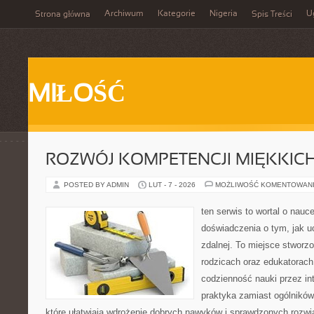
Archiwum
Kategorie
Nigeria
U
Strona główna
Spis Treści
MIŁOŚĆ
ROZWÓJ KOMPETENCJI MIĘKKIC
POSTED BY ADMIN
LUT - 7 - 2026
MOŻLIWOŚĆ KOMENTOWAN
ten serwis to wortal o nauc
doświadczenia o tym, jak u
zdalnej. To miejsce stworz
rodzicach oraz edukatorach
codzienność nauki przez inte
praktyka zamiast ogólników,
które ułatwiają wdrożenie dobrych nawyków i sprawdzonych rozwią