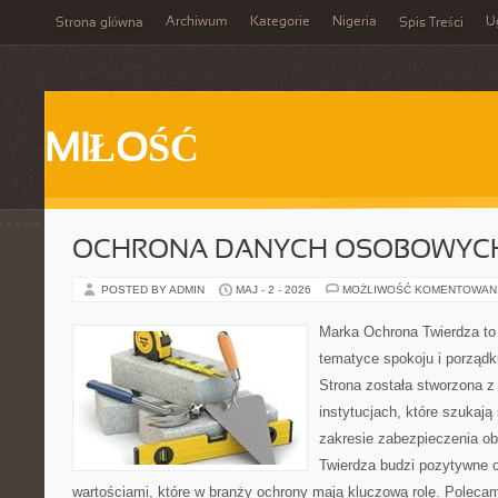
Archiwum
Kategorie
Nigeria
U
Strona główna
Spis Treści
MIŁOŚĆ
OCHRONA DANYCH OSOBOWYC
POSTED BY ADMIN
MAJ - 2 - 2026
MOŻLIWOŚĆ KOMENTOWAN
Marka Ochrona Twierdza to 
tematyce spokoju i porządk
Strona została stworzona z
instytucjach, które szukają
zakresie zabezpieczenia o
Twierdza budzi pozytywne o
wartościami, które w branży ochrony mają kluczową rolę. Polecam