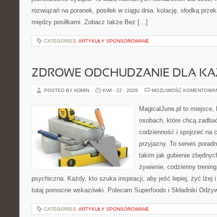
rozwiązań na poranek, posiłek w ciągu dnia, kolację, słodką prz
między posiłkami. Zobacz także Bez […]
CATEGORIES:
ARTYKUŁY SPONSOROWANE
ZDROWE ODCHUDZANIE DLA K
POSTED BY ADMIN
KWI - 22 - 2026
MOŻLIWOŚĆ KOMENTOWA
MagicalJune.pl to miejsce, 
osobach, które chcą zadbać
codzienność i spojrzeć na 
przyjazny. To serwis pora
takim jak gubienie zbędnyc
żywienie, codzienny trening
psychiczna. Każdy, kto szuka inspiracji, aby jeść lepiej, żyć lżej 
tutaj pomocne wskazówki. Polecam Superfoods i Składniki Odżywc
CATEGORIES:
ARTYKUŁY SPONSOROWANE