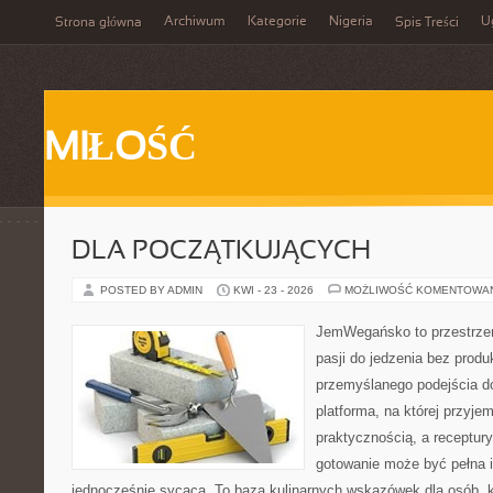
Archiwum
Kategorie
Nigeria
U
Strona główna
Spis Treści
MIŁOŚĆ
DLA POCZĄTKUJĄCYCH
POSTED BY ADMIN
KWI - 23 - 2026
MOŻLIWOŚĆ KOMENTOWA
JemWegańsko to przestrzeń
pasji do jedzenia bez prod
przemyślanego podejścia d
platforma, na której przyje
praktycznością, a receptury
gotowanie może być pełna in
jednocześnie sycąca. To baza kulinarnych wskazówek dla osób, 