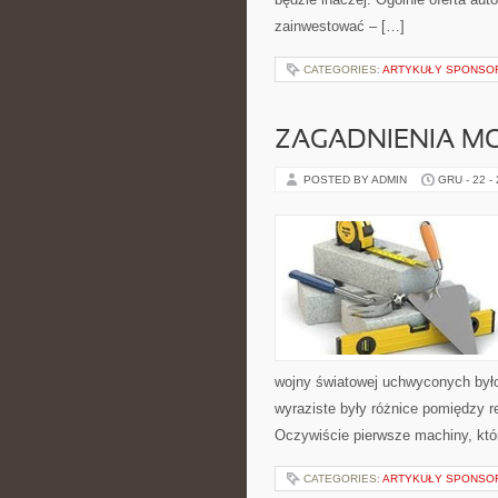
zainwestować – […]
CATEGORIES:
ARTYKUŁY SPONS
ZAGADNIENIA M
POSTED BY ADMIN
GRU - 22 -
wojny światowej uchwyconych było
wyraziste były różnice pomiędzy 
Oczywiście pierwsze machiny, któ
CATEGORIES:
ARTYKUŁY SPONS