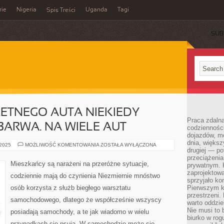
rie
Nigeria
Uganda
Tagi
Spis Treści
SUB
ETNEGO AUTA NIEKIEDY
Praca zdalna
BARWA. NA WIELE AUT
codzienności
dojazdów, m
dnia, większ
O
 2025
MOŻLIWOŚĆ KOMENTOWANIA
ZOSTAŁA WYŁĄCZONA
drugiej — po
UROKU
KONKRETNEGO
przeciążeni
AUTA
Mieszkańcy są narażeni na przeróżne sytuacje,
prywatnym. 
NIEKIEDY
ŚWIADCZY
zaprojektowa
codziennie mają do czynienia Niezmiernie mnóstwo
JEGO
sprzyjało kon
BARWA.
osób korzysta z służb biegłego warsztatu
Pierwszym k
NA
WIELE
przestrzeni.
samochodowego, dlatego że współcześnie wszyscy
AUT
warto oddzie
Nie musi to
posiadają samochody, a te jak wiadomo w wielu
biurko w rog
przypadkach się psują. W samochodzie może się