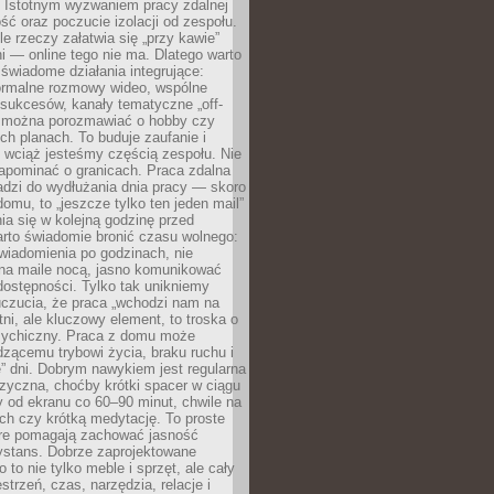
. Istotnym wyzwaniem pracy zdalnej
ść oraz poczucie izolacji od zespołu.
le rzeczy załatwia się „przy kawie”
i — online tego nie ma. Dlatego warto
wiadome działania integrujące:
formalne rozmowy wideo, wspólne
sukcesów, kanały tematyczne „off-
ie można porozmawiać o hobby czy
h planach. To buduje zaufanie i
 wciąż jesteśmy częścią zespołu. Nie
apominać o granicach. Praca zdalna
adzi do wydłużania dnia pracy — skoro
domu, to „jeszcze tylko ten jeden mail”
ia się w kolejną godzinę przed
rto świadomie bronić czasu wolnego:
wiadomienia po godzinach, nie
na maile nocą, jasno komunikować
ostępności. Tylko tak unikniemy
uczucia, że praca „wchodzi nam na
tni, ale kluczowy element, to troska o
sychiczny. Praca z domu może
dzącemu trybowi życia, braku ruchu i
ę” dni. Dobrym nawykiem jest regularna
zyczna, choćby krótki spacer w ciągu
y od ekranu co 60–90 minut, chwile na
ch czy krótką medytację. To proste
tóre pomagają zachować jasność
ystans. Dobrze zaprojektowane
 to nie tylko meble i sprzęt, ale cały
strzeń, czas, narzędzia, relacje i