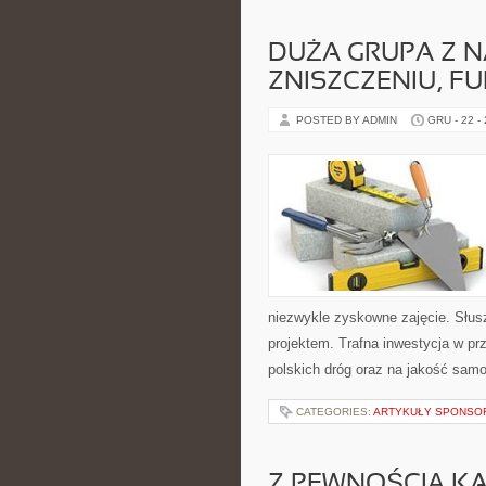
DUŻA GRUPA Z N
ZNISZCZENIU, 
POSTED BY ADMIN
GRU - 22 -
niezwykle zyskowne zajęcie. Słu
projektem. Trafna inwestycja w pr
polskich dróg oraz na jakość sam
CATEGORIES:
ARTYKUŁY SPONS
Z PEWNOŚCIĄ KA