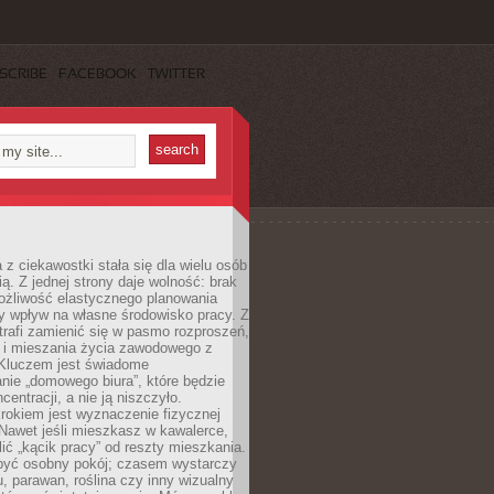
SCRIBE
FACEBOOK
TWITTER
 z ciekawostki stała się dla wielu osób
ą. Z jednej strony daje wolność: brak
ożliwość elastycznego planowania
y wpływ na własne środowisko pracy. Z
trafi zamienić się w pasmo rozproszeń,
a i mieszania życia zawodowego z
Kluczem jest świadome
nie „domowego biura”, które będzie
centracji, a nie ją niszczyło.
rokiem jest wyznaczenie fizycznej
 Nawet jeśli mieszkasz w kawalerce,
lić „kącik pracy” od reszty mieszkania.
 być osobny pokój; czasem wystarczy
u, parawan, roślina czy inny wizualny