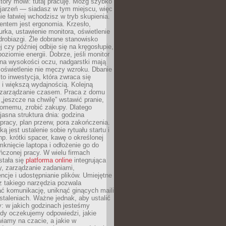
który mówi: tutaj pracuję. Mózg szybko
ojarzeń — siadasz w tym miejscu, więc
e łatwiej wchodzisz w tryb skupienia.
entem jest ergonomia. Krzesło,
rka, ustawienie monitora, oświetlenie
drobiazgi. Źle dobrane stanowisko
j czy później odbije się na kręgosłupie,
oziomie energii. Dobrze, jeśli monitor
 na wysokości oczu, nadgarstki mają
 oświetlenie nie męczy wzroku. Dbanie
to inwestycja, która zwraca się
 i większą wydajnością. Kolejną
t zarządzanie czasem. Praca z domu
 „jeszcze na chwilę” wstawić pranie,
jomemu, zrobić zakupy. Dlatego
 jasna struktura dnia: godzina
pracy, plan przerw, pora zakończenia.
ą jest ustalenie sobie rytuału startu i
np. krótki spacer, kawę o określonej
mknięcie laptopa i odłożenie go do
ńczonej pracy. W wielu firmach
stała się
platforma online
integrująca
, zarządzanie zadaniami,
ncje i udostępnianie plików. Umiejętne
z takiego narzędzia pozwala
ć komunikację, uniknąć ginących maili
staleniach. Ważne jednak, aby ustalić
: w jakich godzinach jesteśmy
edy oczekujemy odpowiedzi, jakie
iamy na czacie, a jakie w