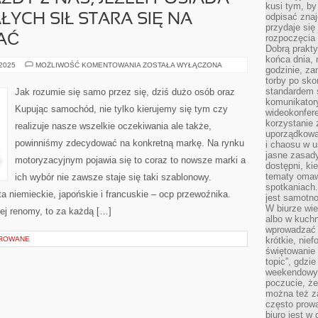
kusi tym, by
odpisać zna
YCH SIŁ STARA SIĘ NA
przydaje się
AĆ
rozpoczęcia 
Dobrą praktyk
końca dnia, 
Z
 2025
MOŻLIWOŚĆ KOMENTOWANIA
ZOSTAŁA WYŁĄCZONA
godzinie, za
PEWNOŚCIĄ
torby po sko
KAŻDY
Z
standardem 
Jak rozumie się samo przez się, dziś dużo osób oraz
NAS,
komunikatory
JEŻELI
Kupując samochód, nie tylko kierujemy się tym czy
POSIADA
wideokonfere
SAMOCHÓD
korzystanie 
realizuje nasze wszelkie oczekiwania ale także,
Z
uporządkowa
CAŁYCH
powinniśmy zdecydować na konkretną markę. Na rynku
SIŁ
i chaosu w u
STARA
jasne zasady
SIĘ
motoryzacyjnym pojawia się to coraz to nowsze marki a
dostępni, ki
NA
BIEŻĄCO
tematy omaw
ich wybór nie zawsze staje się taki szablonowy.
NABYWAĆ
spotkaniach
a niemieckie, japońskie i francuskie – ocp przewoźnika.
jest samotno
W biurze wie
nej renomy, to za każdą […]
albo w kuchn
wprowadzać ś
OROWANE
krótkie, nie
świętowanie 
topic”, gdz
weekendowyc
poczucie, że
można też z
często prow
biuro jest w 