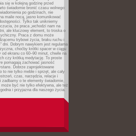
ia się w kolejną godzinę przed
rto świadomie bronić czasu wolnego:
wiadomienia po godzinach, nie
na maile nocą, jasno komunikować
ostępności. Tylko tak unikniemy
uczucia, że praca „wchodzi nam na
tni, ale kluczowy element, to troska o
sychiczny. Praca z domu może
dzącemu trybowi życia, braku ruchu i
ę” dni. Dobrym nawykiem jest regularna
zyczna, choćby krótki spacer w ciągu
y od ekranu co 60–90 minut, chwile na
ch czy krótką medytację. To proste
tóre pomagają zachować jasność
ystans. Dobrze zaprojektowane
 to nie tylko meble i sprzęt, ale cały
strzeń, czas, narzędzia, relacje i
li zadbamy o te elementy świadomie,
 może być nie tylko efektywna, ale też
godna i przyjazna dla naszego życia.