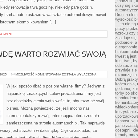
„znacznik”, 
uczy się sk
kiedy renowacja trwa godzinę, niekiedy parę godzin,
automatyczni
gdy trzeba auto zostawić w warsztacie automobilowym nawet
Drugim elem
wysokość biu
yć istotnym skomplikowaniem […]
— to nie są 
pracy prędze
wzroku czy p
OROWANE
znajduje się
podparcie, a
o ergonomię 
brakiem bólu
WDĘ WARTO ROZWIJAĆ SWOJĄ
kwestią jes
kusi tym, by
odpisać zna
przydaje się
CZY
rozpoczęcia 
 2025
MOŻLIWOŚĆ KOMENTOWANIA
ZOSTAŁA WYŁĄCZONA
TAK
Dobrą praktyk
NAPRAWDĘ
końca dnia, 
WARTO
W jaki sposób dbać o poziom własnej firmy? Jednym z
ROZWIJAĆ
godzinie, za
SWOJĄ
torby po sko
najbardziej znaczących celów prowadzenia firmy jest
FIRMĘ?
standardem 
bez chociażby cienia wątpliwości to, aby rozwijać swój
komunikatory
wideokonfere
biznes. Można powiedzieć, że jeśli mocno nas
korzystanie 
interesuje dalszy rozwój, interesująca oferta została
uporządkowa
i chaosu w u
zamieszczona na stronie automatech.pl. Tak naprawdę
jasne zasady
dostępni, ki
tworzy jest strzałem w dziesiątkę. Ciężko zakładać, że
tematy omaw
matech.pl jest tylko dla firm, które chciałyby trochę