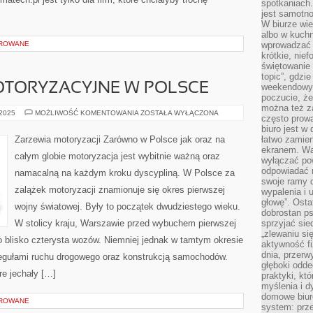
spotkaniach
jest samotno
W biurze wie
albo w kuchn
OROWANE
wprowadzać ś
krótkie, nie
świętowanie 
topic”, gdz
OTORYZACYJNE W POLSCE
weekendowyc
poczucie, że
można też z
ZAGADNIENIA
 2025
MOŻLIWOŚĆ KOMENTOWANIA
ZOSTAŁA WYŁĄCZONA
często prow
MOTORYZACYJNE
W
biuro jest w 
POLSCE
Zarzewia motoryzacji Zarówno w Polsce jak oraz na
łatwo zamien
ekranem. Wa
całym globie motoryzacja jest wybitnie ważną oraz
wyłączać po
odpowiadać 
namacalną na każdym kroku dyscypliną. W Polsce za
swoje ramy d
zalążek motoryzacji znamionuje się okres pierwszej
wypalenia i 
głowę”. Osta
wojny światowej. Były to początek dwudziestego wieku.
dobrostan p
W stolicy kraju, Warszawie przed wybuchem pierwszej
sprzyjać sie
„zlewaniu si
 blisko czterysta wozów. Niemniej jednak w tamtym okresie
aktywność fi
dnia, przerw
regułami ruchu drogowego oraz konstrukcją samochodów.
głęboki odde
re jechały […]
praktyki, k
myślenia i d
domowe biuro
OROWANE
system: prze