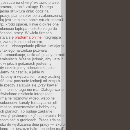
 „jeszcze na chwilę” wstawić pranie,
jomemu, zrobić zakupy. Dlatego
 jasna struktura dnia: godzina
pracy, plan przerw, pora zakończenia.
ą jest ustalenie sobie rytuału startu i
np. krótki spacer, kawę o określonej
mknięcie laptopa i odłożenie go do
ńczonej pracy. W wielu firmach
stała się
platforma online
integrująca
, zarządzanie zadaniami,
ncje i udostępnianie plików. Umiejętne
z takiego narzędzia pozwala
ć komunikację, uniknąć ginących maili
staleniach. Ważne jednak, aby ustalić
: w jakich godzinach jesteśmy
edy oczekujemy odpowiedzi, jakie
iamy na czacie, a jakie w
. Istotnym wyzwaniem pracy zdalnej
ść oraz poczucie izolacji od zespołu.
le rzeczy załatwia się „przy kawie”
i — online tego nie ma. Dlatego warto
wiadome działania integrujące:
formalne rozmowy wideo, wspólne
sukcesów, kanały tematyczne „off-
ie można porozmawiać o hobby czy
h planach. To buduje zaufanie i
 wciąż jesteśmy częścią zespołu. Nie
apominać o granicach. Praca zdalna
adzi do wydłużania dnia pracy — skoro
domu, to „jeszcze tylko ten jeden mail”