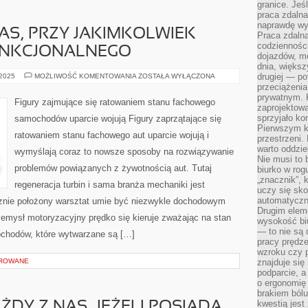
granice. Jeś
praca zdalna
naprawdę wy
AS, PRZY JAKIMKOLWIEK
Praca zdalna
codzienności
FUNKCJONALNEGO
dojazdów, m
dnia, większ
DUŻA
drugiej — po
 2025
MOŻLIWOŚĆ KOMENTOWANIA
ZOSTAŁA WYŁĄCZONA
GRUPA
przeciążeni
Z
prywatnym. 
NAS,
Figury zajmujące się ratowaniem stanu fachowego
PRZY
zaprojektowa
JAKIMKOLWIEK
sprzyjało kon
samochodów uparcie wojują Figury zaprzątające się
ZNISZCZENIU,
Pierwszym k
FUNKCJONALNEGO
ratowaniem stanu fachowego aut uparcie wojują i
przestrzeni.
warto oddzie
wymyślają coraz to nowsze sposoby na rozwiązywanie
Nie musi to
problemów powiązanych z żywotnością aut. Tutaj
biurko w rog
„znacznik”, 
regeneracja turbin i sama branża mechaniki jest
uczy się sk
automatyczni
sznie położony warsztat umie być niezwykle dochodowym
Drugim elem
zemysł motoryzacyjny prędko się kieruje zważając na stan
wysokość biu
— to nie są 
ochodów, które wytwarzane są […]
pracy prędze
wzroku czy p
OROWANE
znajduje się
podparcie, a
o ergonomię 
brakiem bólu
kwestią jes
ŻDY Z NAS, JEŻELI POSIADA