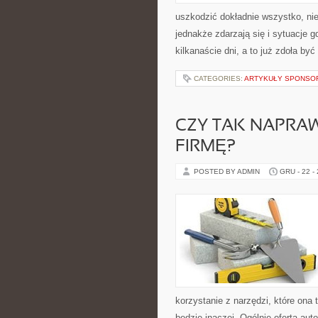
uszkodzić dokładnie wszystko, nie
jednakże zdarzają się i sytuacje 
kilkanaście dni, a to już zdoła b
CATEGORIES:
ARTYKUŁY SPONS
CZY TAK NAPRA
FIRMĘ?
POSTED BY ADMIN
GRU - 22 -
korzystanie z narzędzi, które ona 
będzie inaczej. Ogólnie oferta auto