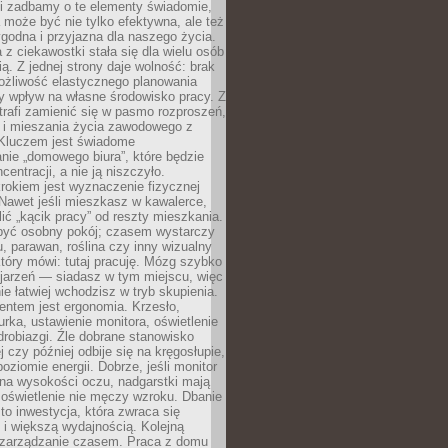
li zadbamy o te elementy świadomie,
 może być nie tylko efektywna, ale też
godna i przyjazna dla naszego życia.
 z ciekawostki stała się dla wielu osób
ą. Z jednej strony daje wolność: brak
ożliwość elastycznego planowania
y wpływ na własne środowisko pracy. Z
trafi zamienić się w pasmo rozproszeń,
a i mieszania życia zawodowego z
Kluczem jest świadome
nie „domowego biura”, które będzie
centracji, a nie ją niszczyło.
rokiem jest wyznaczenie fizycznej
 Nawet jeśli mieszkasz w kawalerce,
lić „kącik pracy” od reszty mieszkania.
 być osobny pokój; czasem wystarczy
u, parawan, roślina czy inny wizualny
który mówi: tutaj pracuję. Mózg szybko
ojarzeń — siadasz w tym miejscu, więc
e łatwiej wchodzisz w tryb skupienia.
entem jest ergonomia. Krzesło,
rka, ustawienie monitora, oświetlenie
drobiazgi. Źle dobrane stanowisko
j czy później odbije się na kręgosłupie,
oziomie energii. Dobrze, jeśli monitor
 na wysokości oczu, nadgarstki mają
 oświetlenie nie męczy wzroku. Dbanie
to inwestycja, która zwraca się
 i większą wydajnością. Kolejną
t zarządzanie czasem. Praca z domu