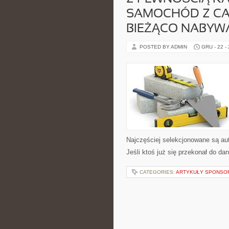
SAMOCHÓD Z CAŁ
BIEŻĄCO NABYW
POSTED BY ADMIN
GRU - 22 -
Najczęściej selekcjonowane są aut
Jeśli ktoś już się przekonał do da
CATEGORIES:
ARTYKUŁY SPONS