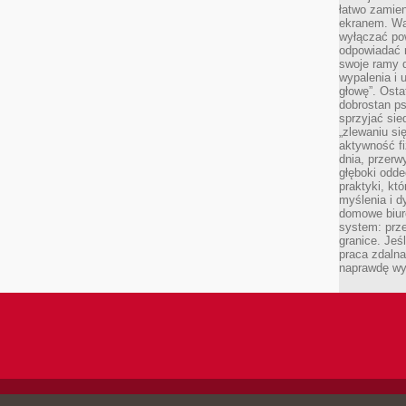
łatwo zamien
ekranem. Wa
wyłączać po
odpowiadać 
swoje ramy d
wypalenia i 
głowę”. Osta
dobrostan p
sprzyjać sie
„zlewaniu si
aktywność fi
dnia, przerw
głęboki odde
praktyki, k
myślenia i d
domowe biuro
system: prze
granice. Jeś
praca zdalna
naprawdę wy