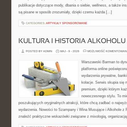
publikacje dotyczące mody, dbania o siebie, wellness, a także insp
są pisane w sposób zrozumiały, dzięki czemu każda […]
CATEGORIES:
ARTYKUŁY SPONSOROWANE
KULTURA I HISTORIA ALKOHOLU
POSTED BY ADMIN
MAJ - 9 - 2026
MOŻLIWOŚĆ KOMENTOWAN
Warszawski Barman to dyna
platforma online poświęcon
wydarzenia prywatne, banki
kolacje. Serwis skupia się n
premium, dzięki którym ka
nowoczesnego stylu. To mi
poszukujących oryginalnych atrakcji, które chcą zadbać o najw
wydarzenia. Nowości to Szampany i Wina Musujące i Alkohole z 
znaleźć praktyczne wskazówki związane z mixologią, organizacj