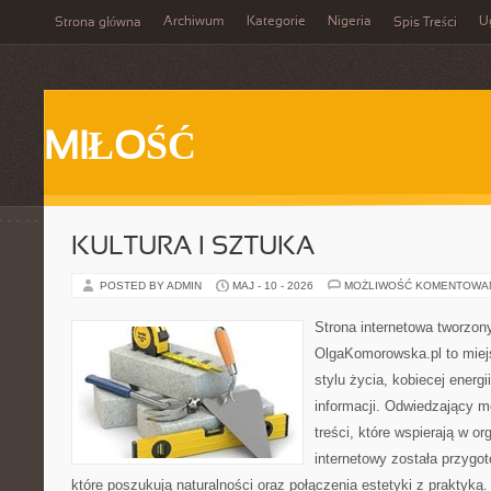
Archiwum
Kategorie
Nigeria
U
Strona główna
Spis Treści
MIŁOŚĆ
KULTURA I SZTUKA
POSTED BY ADMIN
MAJ - 10 - 2026
MOŻLIWOŚĆ KOMENTOWA
Strona internetowa tworzon
OlgaKomorowska.pl to miejs
stylu życia, kobiecej energ
informacji. Odwiedzający m
treści, które wspierają w or
internetowy została przygo
które poszukują naturalności oraz połączenia estetyki z praktyk