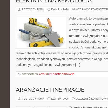
ELEKTRYCZNA REWOLUCJA
POSTED BY ADMIN
KWI - 21 - 2026
MOŻLIWOŚĆ KOMENTOWA
Auto Jarmark to dynamiczna
śledzą światem pojazdów. 
o czytelnikach, którzy chc
tematach związanych z aut
szukają treści podanych w 
sposób. Strona skupia się 
fanów czterech kółek oraz osób obserwujących rozwój branży jes
technologiach, trendach rynkowych, bezpieczeństwie, ekologii, t
codziennych zagadnieniach związanych z […]
CATEGORIES:
ARTYKUŁY SPONSOROWANE
ARANŻACJE I INSPIRACJE
POSTED BY ADMIN
KWI - 19 - 2026
MOŻLIWOŚĆ KOMENTOWA
Ta strona internetowa to w