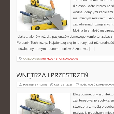
dla osób, które interesują s
wodną, gorącymi kąpielami
rozumianym relaksem. Serw
zagadnieniach związanych z
Można tu znaleźć inspirują
relaksu, ale również dla pasjonatów domowego komfortu. Zobacz
Poradnik Techniczny. Największą siłą tej strony jest różnorodność
poświęcony samym saunom, ponieważ zestawia […]
CATEGORIES:
ARTYKUŁY SPONSOROWANE
WNĘTRZA I PRZESTRZEŃ
POSTED BY ADMIN
KWI - 15 - 2026
MOŻLIWOŚĆ KOMENTOWA
Blog poświęcony architektu
zainteresowanie spotyka si
stworzona z myślą o osobac
realizacji, przestrzeni mie