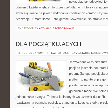
pokazując jak odpowiednio 
odmienić każde wnętrze. To przestrzeń dla tych, którzy cenią pię
zwracają uwagę na jakość wykonania i codzienny komfort użytkowa
Aranżacje i Smart Home i Inteligentne Oświetlenie. Na stronie m
CATEGORIES:
ARTYKUŁY SPONSOROWANE
DLA POCZĄTKUJĄCYCH
POSTED BY ADMIN
KWI - 23 - 2026
MOŻLIWOŚĆ KOMENTOWA
JemWegańsko to przestrzeń
pasji do jedzenia bez prod
przemyślanego podejścia d
platforma, na której przyje
praktycznością, a receptury
gotowanie może być pełna in
jednocześnie sycąca. To baza kulinarnych wskazówek dla osób, 
rozwiązań na poranek, posiłek w ciągu dnia, kolację, słodką prz