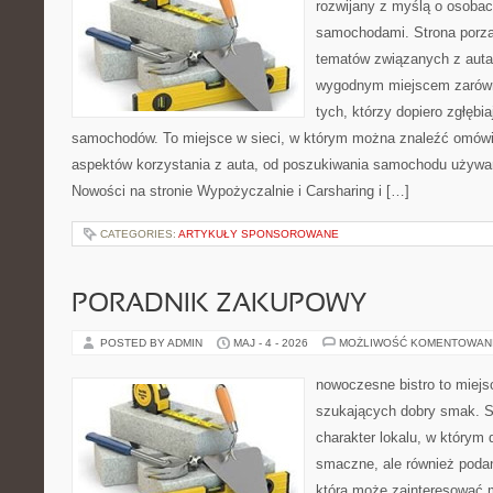
rozwijany z myślą o osobach
samochodami. Strona porzą
tematów związanych z auta
wygodnym miejscem zarówno
tych, którzy dopiero zgłębi
samochodów. To miejsce w sieci, w którym można znaleźć omówi
aspektów korzystania z auta, od poszukiwania samochodu używa
Nowości na stronie Wypożyczalnie i Carsharing i […]
CATEGORIES:
ARTYKUŁY SPONSOROWANE
PORADNIK ZAKUPOWY
POSTED BY ADMIN
MAJ - 4 - 2026
MOŻLIWOŚĆ KOMENTOWAN
nowoczesne bistro to miejs
szukających dobry smak. St
charakter lokalu, w którym 
smaczne, ale również podan
która może zainteresować m