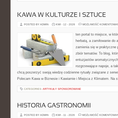
KAWA W KULTURZE I SZTUCE
POSTED BY ADMIN
KWI - 12 - 2026
MOŻLIWOŚĆ KOMENTOWA
ten portal to miejsce, w któ
herbatą, a zamiłowanie do
zamienia się w praktyczne p
zbiór tematów. To blog, któ
entuzjastów aromatycznych
rozgrzewające napoje, a tak
chcą poszerzyć swoją wiedzę codzienne rytuały związane z serw
Polecam Kawa w Biznesie i Kawiarnie i Miejsca z Klimatem. Na s
CATEGORIES:
ARTYKUŁY SPONSOROWANE
HISTORIA GASTRONOMII
POSTED BY ADMIN
KWI - 11 - 2026
MOŻLIWOŚĆ KOMENTOWA