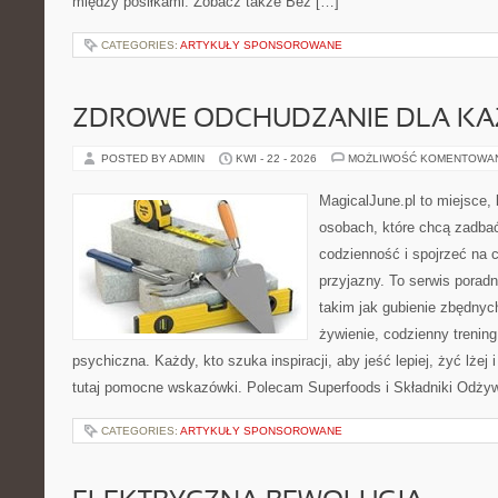
między posiłkami. Zobacz także Bez […]
CATEGORIES:
ARTYKUŁY SPONSOROWANE
ZDROWE ODCHUDZANIE DLA K
POSTED BY ADMIN
KWI - 22 - 2026
MOŻLIWOŚĆ KOMENTOWA
MagicalJune.pl to miejsce, 
osobach, które chcą zadbać
codzienność i spojrzeć na 
przyjazny. To serwis pora
takim jak gubienie zbędnyc
żywienie, codzienny trening
psychiczna. Każdy, kto szuka inspiracji, aby jeść lepiej, żyć lżej 
tutaj pomocne wskazówki. Polecam Superfoods i Składniki Odżywc
CATEGORIES:
ARTYKUŁY SPONSOROWANE