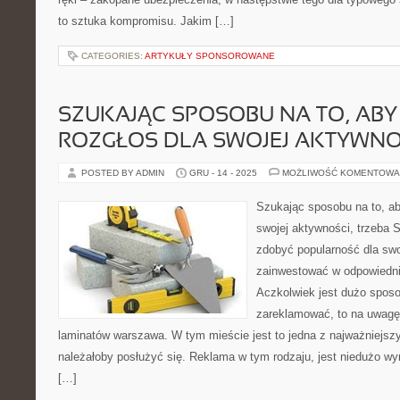
to sztuka kompromisu. Jakim […]
CATEGORIES:
ARTYKUŁY SPONSOROWANE
SZUKAJĄC SPOSOBU NA TO, ABY
ROZGŁOS DLA SWOJEJ AKTYWNO
POSTED BY ADMIN
GRU - 14 - 2025
MOŻLIWOŚĆ KOMENTOWA
Szukając sposobu na to, a
swojej aktywności, trzeba 
zdobyć popularność dla swo
zainwestować w odpowiednie
Aczkolwiek jest dużo sposo
zareklamować, to na uwagę 
laminatów warszawa. W tym mieście jest to jedna z najważniejszy
należałoby posłużyć się. Reklama w tym rodzaju, jest niedużo wy
[…]