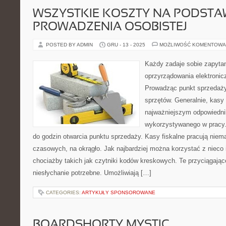
WSZYSTKIE KOSZTY NA PODSTA
PROWADZENIA OSOBISTEJ
POSTED BY ADMIN
GRU - 13 - 2025
MOŻLIWOŚĆ KOMENTOWA
Każdy zadaje sobie zapytan
oprzyrządowania elektroni
Prowadząc punkt sprzedaży
sprzętów. Generalnie, kasy f
najważniejszym odpowiedni
wykorzystywanego w pracy. 
do godzin otwarcia punktu sprzedaży. Kasy fiskalne pracują niem
czasowych, na okrągło. Jak najbardziej można korzystać z nieco
chociażby takich jak czytniki kodów kreskowych. Te przyciągają
niesłychanie potrzebne. Umożliwiają […]
CATEGORIES:
ARTYKUŁY SPONSOROWANE
BOARDSHORTY MYSTIC