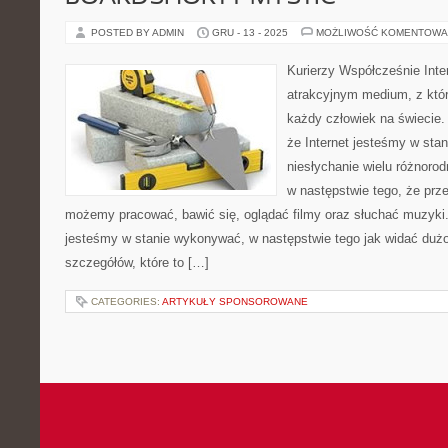
POSTED BY ADMIN
GRU - 13 - 2025
MOŻLIWOŚĆ KOMENTOWA
Kurierzy Współcześnie Inter
atrakcyjnym medium, z któr
każdy człowiek na świecie. 
że Internet jesteśmy w sta
niesłychanie wielu różnorodn
w następstwie tego, że prz
możemy pracować, bawić się, oglądać filmy oraz słuchać muzyki. 
jesteśmy w stanie wykonywać, w następstwie tego jak widać du
szczegółów, które to […]
CATEGORIES:
ARTYKUŁY SPONSOROWANE