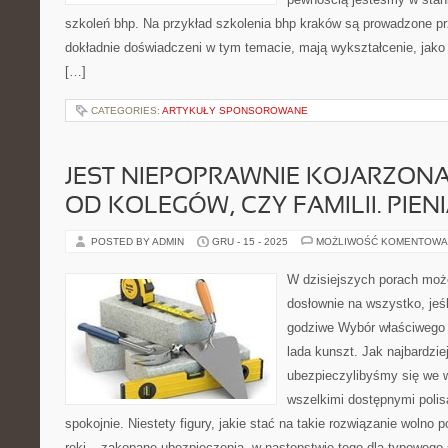
szkoleń bhp. Na przykład szkolenia bhp kraków są prowadzone prz
dokładnie doświadczeni w tym temacie, mają wykształcenie, jako 
[…]
CATEGORIES:
ARTYKUŁY SPONSOROWANE
JEST NIEPOPRAWNIE KOJARZON
OD KOLEGÓW, CZY FAMILII. PIEN
POSTED BY ADMIN
GRU - 15 - 2025
MOŻLIWOŚĆ KOMENTOWA
W dzisiejszych porach moż
dosłownie na wszystko, jeś
godziwe Wybór właściwego d
lada kunszt. Jak najbardzie
ubezpieczylibyśmy się we 
wszelkimi dostępnymi poli
spokojnie. Niestety figury, jakie stać na takie rozwiązanie wolno 
ręki – zakopane ubezpieczenia, w następstwie tego dla typowego 