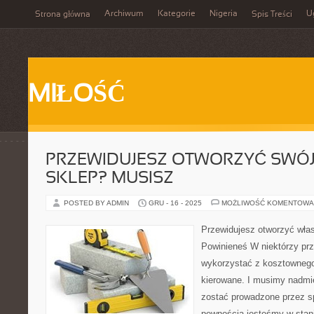
Archiwum
Kategorie
Nigeria
U
Strona główna
Spis Treści
MIŁOŚĆ
PRZEWIDUJESZ OTWORZYĆ SWÓ
SKLEP? MUSISZ
POSTED BY ADMIN
GRU - 16 - 2025
MOŻLIWOŚĆ KOMENTOWA
Przewidujesz otworzyć wła
Powinieneś W niektórzy pr
wykorzystać z kosztownego 
kierowane. I musimy nadmi
zostać prowadzone przez s
pewnością jesteśmy w stan