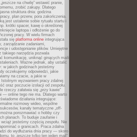
 „jeszcze na chwilę” wstawić pranie,
jomemu, zrobić zakupy. Dlatego
 jasna struktura dnia: godzina
pracy, plan przerw, pora zakończenia.
ą jest ustalenie sobie rytuału startu i
np. krótki spacer, kawę o określonej
mknięcie laptopa i odłożenie go do
ńczonej pracy. W wielu firmach
stała się
platforma online
integrująca
, zarządzanie zadaniami,
ncje i udostępnianie plików. Umiejętne
z takiego narzędzia pozwala
ć komunikację, uniknąć ginących maili
staleniach. Ważne jednak, aby ustalić
: w jakich godzinach jesteśmy
edy oczekujemy odpowiedzi, jakie
iamy na czacie, a jakie w
. Istotnym wyzwaniem pracy zdalnej
ść oraz poczucie izolacji od zespołu.
le rzeczy załatwia się „przy kawie”
i — online tego nie ma. Dlatego warto
wiadome działania integrujące:
formalne rozmowy wideo, wspólne
sukcesów, kanały tematyczne „off-
ie można porozmawiać o hobby czy
h planach. To buduje zaufanie i
 wciąż jesteśmy częścią zespołu. Nie
apominać o granicach. Praca zdalna
adzi do wydłużania dnia pracy — skoro
domu, to „jeszcze tylko ten jeden mail”