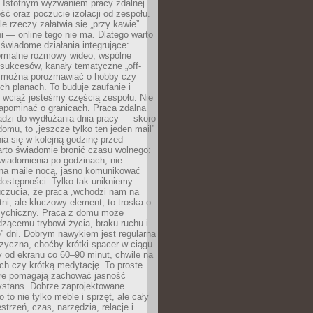
. Istotnym wyzwaniem pracy zdalnej
ść oraz poczucie izolacji od zespołu.
le rzeczy załatwia się „przy kawie”
i — online tego nie ma. Dlatego warto
wiadome działania integrujące:
formalne rozmowy wideo, wspólne
sukcesów, kanały tematyczne „off-
ie można porozmawiać o hobby czy
h planach. To buduje zaufanie i
 wciąż jesteśmy częścią zespołu. Nie
apominać o granicach. Praca zdalna
adzi do wydłużania dnia pracy — skoro
domu, to „jeszcze tylko ten jeden mail”
ia się w kolejną godzinę przed
rto świadomie bronić czasu wolnego:
wiadomienia po godzinach, nie
na maile nocą, jasno komunikować
ostępności. Tylko tak unikniemy
uczucia, że praca „wchodzi nam na
tni, ale kluczowy element, to troska o
sychiczny. Praca z domu może
dzącemu trybowi życia, braku ruchu i
ę” dni. Dobrym nawykiem jest regularna
zyczna, choćby krótki spacer w ciągu
y od ekranu co 60–90 minut, chwile na
ch czy krótką medytację. To proste
tóre pomagają zachować jasność
ystans. Dobrze zaprojektowane
 to nie tylko meble i sprzęt, ale cały
strzeń, czas, narzędzia, relacje i