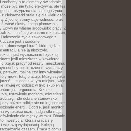
li zadbamy o te elementy świadomie,
 może być nie tylko efektywna, ale też
godna i przyjazna dla naszego życia.
 z ciekawostki stała się dla wielu osób
ą. Z jednej strony daje wolność: brak
ożliwość elastycznego planowania
y wpływ na własne środowisko pracy. Z
trafi zamienić się w pasmo rozproszeń,
a i mieszania życia zawodowego z
Kluczem jest świadome
nie „domowego biura”, które będzie
centracji, a nie ją niszczyło.
rokiem jest wyznaczenie fizycznej
 Nawet jeśli mieszkasz w kawalerce,
lić „kącik pracy” od reszty mieszkania.
 być osobny pokój; czasem wystarczy
u, parawan, roślina czy inny wizualny
który mówi: tutaj pracuję. Mózg szybko
ojarzeń — siadasz w tym miejscu, więc
e łatwiej wchodzisz w tryb skupienia.
entem jest ergonomia. Krzesło,
rka, ustawienie monitora, oświetlenie
drobiazgi. Źle dobrane stanowisko
j czy później odbije się na kręgosłupie,
oziomie energii. Dobrze, jeśli monitor
 na wysokości oczu, nadgarstki mają
 oświetlenie nie męczy wzroku. Dbanie
to inwestycja, która zwraca się
 i większą wydajnością. Kolejną
t zarządzanie czasem. Praca z domu