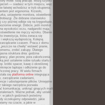
który mówi: tutaj pracuję. Mózg szybko
ojarzeń — siadasz w tym miejscu, więc
e łatwiej wchodzisz w tryb skupienia.
entem jest ergonomia. Krzesło,
rka, ustawienie monitora, oświetlenie
drobiazgi. Źle dobrane stanowisko
j czy później odbije się na kręgosłupie,
oziomie energii. Dobrze, jeśli monitor
 na wysokości oczu, nadgarstki mają
 oświetlenie nie męczy wzroku. Dbanie
to inwestycja, która zwraca się
 i większą wydajnością. Kolejną
t zarządzanie czasem. Praca z domu
 „jeszcze na chwilę” wstawić pranie,
jomemu, zrobić zakupy. Dlatego
 jasna struktura dnia: godzina
pracy, plan przerw, pora zakończenia.
ą jest ustalenie sobie rytuału startu i
np. krótki spacer, kawę o określonej
mknięcie laptopa i odłożenie go do
ńczonej pracy. W wielu firmach
stała się
platforma online
integrująca
, zarządzanie zadaniami,
ncje i udostępnianie plików. Umiejętne
z takiego narzędzia pozwala
ć komunikację, uniknąć ginących maili
staleniach. Ważne jednak, aby ustalić
: w jakich godzinach jesteśmy
edy oczekujemy odpowiedzi, jakie
iamy na czacie, a jakie w