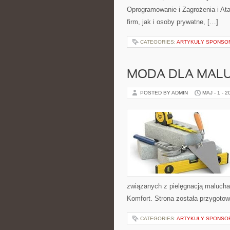
Oprogramowanie i Zagrożenia i Ata
firm, jak i osoby prywatne, […]
CATEGORIES:
ARTYKUŁY SPONS
MODA DLA MAL
POSTED BY ADMIN
MAJ - 1 - 2
związanych z pielęgnacją malucha.
Komfort. Strona została przygoto
CATEGORIES:
ARTYKUŁY SPONS