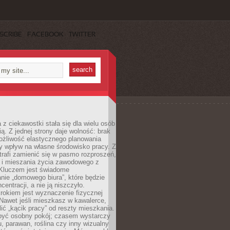
SCRIBE
FACEBOOK
TWITTER
 z ciekawostki stała się dla wielu osób
ą. Z jednej strony daje wolność: brak
ożliwość elastycznego planowania
y wpływ na własne środowisko pracy. Z
trafi zamienić się w pasmo rozproszeń,
a i mieszania życia zawodowego z
Kluczem jest świadome
nie „domowego biura”, które będzie
centracji, a nie ją niszczyło.
rokiem jest wyznaczenie fizycznej
 Nawet jeśli mieszkasz w kawalerce,
lić „kącik pracy” od reszty mieszkania.
 być osobny pokój; czasem wystarczy
u, parawan, roślina czy inny wizualny