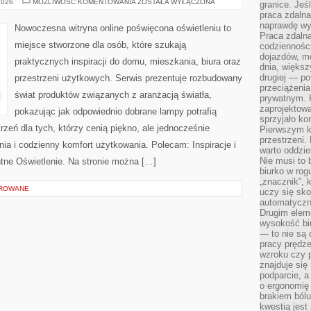
EKO
2026
MOŻLIWOŚĆ KOMENTOWANIA
ZOSTAŁA WYŁĄCZONA
granice. Jeś
I
praca zdalna
OSZCZĘDZANIE
ENERGII
naprawdę wy
Nowoczesna witryna online poświęcona oświetleniu to
Praca zdalna
miejsce stworzone dla osób, które szukają
codzienności
dojazdów, m
praktycznych inspiracji do domu, mieszkania, biura oraz
dnia, większ
drugiej — po
przestrzeni użytkowych. Serwis prezentuje rozbudowany
przeciążeni
świat produktów związanych z aranżacją światła,
prywatnym. 
zaprojektowa
pokazując jak odpowiednio dobrane lampy potrafią
sprzyjało kon
rzeń dla tych, którzy cenią piękno, ale jednocześnie
Pierwszym k
przestrzeni.
a i codzienny komfort użytkowania. Polecam: Inspiracje i
warto oddzie
Nie musi to
ntne Oświetlenie. Na stronie można […]
biurko w rog
„znacznik”, 
OROWANE
uczy się sk
automatyczni
Drugim elem
wysokość biu
— to nie są 
pracy prędze
wzroku czy p
znajduje się
podparcie, a
o ergonomię 
brakiem bólu
kwestią jes