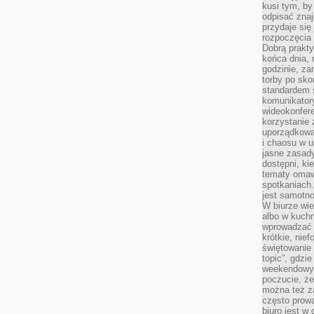
kusi tym, by
odpisać zna
przydaje się
rozpoczęcia 
Dobrą praktyk
końca dnia, 
godzinie, za
torby po sko
standardem 
komunikatory
wideokonfere
korzystanie 
uporządkowa
i chaosu w u
jasne zasady
dostępni, ki
tematy omaw
spotkaniach
jest samotno
W biurze wie
albo w kuchn
wprowadzać ś
krótkie, nie
świętowanie 
topic”, gdz
weekendowyc
poczucie, że
można też z
często prow
biuro jest w 