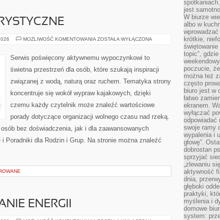
spotkaniach
jest samotno
W biurze wie
RYSTYCZNE
albo w kuchn
wprowadzać ś
krótkie, nie
ŻEGLARSTWO
2026
MOŻLIWOŚĆ KOMENTOWANIA
ZOSTAŁA WYŁĄCZONA
TURYSTYCZNE
świętowanie 
topic”, gdz
Serwis poświęcony aktywnemu wypoczynkowi to
weekendowyc
poczucie, że
świetna przestrzeń dla osób, które szukają inspiracji
można też z
związanej z wodą, naturą oraz ruchem. Tematyka strony
często prow
biuro jest w 
koncentruje się wokół wypraw kajakowych, dzięki
łatwo zamien
czemu każdy czytelnik może znaleźć wartościowe
ekranem. Wa
wyłączać po
porady dotyczące organizacji wolnego czasu nad rzeką.
odpowiadać 
swoje ramy d
 osób bez doświadczenia, jak i dla zaawansowanych
wypalenia i 
 i Poradniki dla Rodzin i Grup. Na stronie można znaleźć
głowę”. Osta
dobrostan p
sprzyjać sie
„zlewaniu si
aktywność fi
OROWANE
dnia, przerw
głęboki odde
praktyki, k
myślenia i d
NIE ENERGII
domowe biuro
system: prze