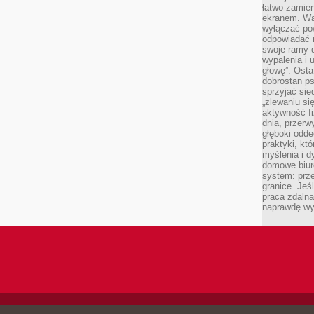
łatwo zamien
ekranem. Wa
wyłączać po
odpowiadać 
swoje ramy d
wypalenia i 
głowę”. Osta
dobrostan p
sprzyjać sie
„zlewaniu si
aktywność fi
dnia, przerw
głęboki odde
praktyki, k
myślenia i d
domowe biuro
system: prze
granice. Jeś
praca zdalna
naprawdę wy