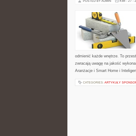
POSTED BY ADMIN
KWI - 27 - 
odmienić każde wnętrze. To przest
zwracają uwagę na jakość wykonani
Aranżacje i Smart Home i Intelige
CATEGORIES:
ARTYKUŁY SPONS