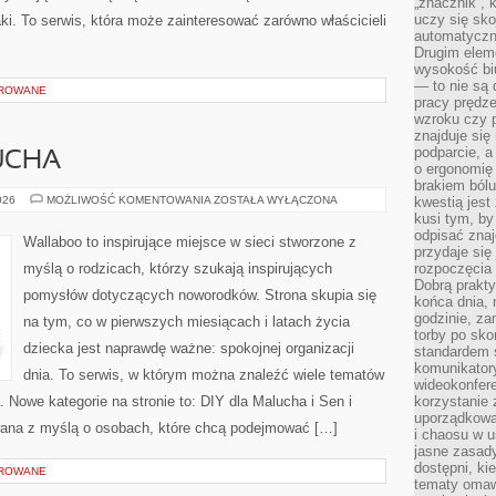
„znacznik”, 
uczy się sk
ki. To serwis, która może zainteresować zarówno właścicieli
automatyczni
Drugim elem
wysokość biu
— to nie są 
OROWANE
pracy prędze
wzroku czy p
znajduje się
podparcie, a
UCHA
o ergonomię 
brakiem bólu
MODA
026
MOŻLIWOŚĆ KOMENTOWANIA
ZOSTAŁA WYŁĄCZONA
kwestią jes
DLA
kusi tym, by
MALUCHA
odpisać zna
Wallaboo to inspirujące miejsce w sieci stworzone z
przydaje się
myślą o rodzicach, którzy szukają inspirujących
rozpoczęcia 
Dobrą praktyk
pomysłów dotyczących noworodków. Strona skupia się
końca dnia, 
godzinie, za
na tym, co w pierwszych miesiącach i latach życia
torby po sko
dziecka jest naprawdę ważne: spokojnej organizacji
standardem 
komunikatory
dnia. To serwis, w którym można znaleźć wiele tematów
wideokonfere
 Nowe kategorie na stronie to: DIY dla Malucha i Sen i
korzystanie 
uporządkowa
wana z myślą o osobach, które chcą podejmować […]
i chaosu w u
jasne zasady
dostępni, ki
OROWANE
tematy omaw