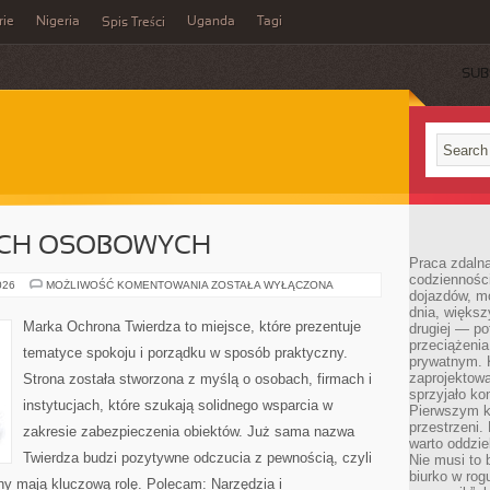
rie
Nigeria
Uganda
Tagi
Spis Treści
SUB
CH OSOBOWYCH
Praca zdalna
codzienności
OCHRONA
026
MOŻLIWOŚĆ KOMENTOWANIA
ZOSTAŁA WYŁĄCZONA
dojazdów, m
DANYCH
OSOBOWYCH
dnia, większ
Marka Ochrona Twierdza to miejsce, które prezentuje
drugiej — po
przeciążeni
tematyce spokoju i porządku w sposób praktyczny.
prywatnym. 
zaprojektowa
Strona została stworzona z myślą o osobach, firmach i
sprzyjało kon
instytucjach, które szukają solidnego wsparcia w
Pierwszym k
przestrzeni.
zakresie zabezpieczenia obiektów. Już sama nazwa
warto oddzie
Twierdza budzi pozytywne odczucia z pewnością, czyli
Nie musi to
biurko w rog
ny mają kluczową rolę. Polecam: Narzędzia i