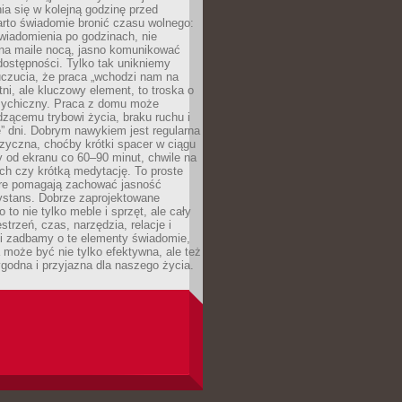
ia się w kolejną godzinę przed
rto świadomie bronić czasu wolnego:
wiadomienia po godzinach, nie
na maile nocą, jasno komunikować
ostępności. Tylko tak unikniemy
uczucia, że praca „wchodzi nam na
tni, ale kluczowy element, to troska o
sychiczny. Praca z domu może
dzącemu trybowi życia, braku ruchu i
ę” dni. Dobrym nawykiem jest regularna
zyczna, choćby krótki spacer w ciągu
y od ekranu co 60–90 minut, chwile na
ch czy krótką medytację. To proste
tóre pomagają zachować jasność
ystans. Dobrze zaprojektowane
 to nie tylko meble i sprzęt, ale cały
strzeń, czas, narzędzia, relacje i
li zadbamy o te elementy świadomie,
 może być nie tylko efektywna, ale też
godna i przyjazna dla naszego życia.