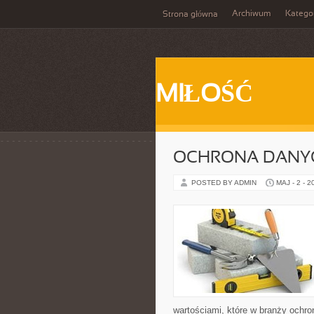
Archiwum
Katego
Strona główna
MIŁOŚĆ
OCHRONA DANY
POSTED BY ADMIN
MAJ - 2 - 2
wartościami, które w branży ochro