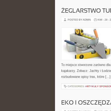
ŻEGLARSTWO TU
POSTED BY ADMIN
KWI - 28 - 
To miejsce stworzone zarówno dla
kajakarzy. Zobacz: Jachty i Łodzie
rozbudowane opisy tras, które […]
CATEGORIES:
ARTYKUŁY SPONS
EKO I OSZCZĘDZA