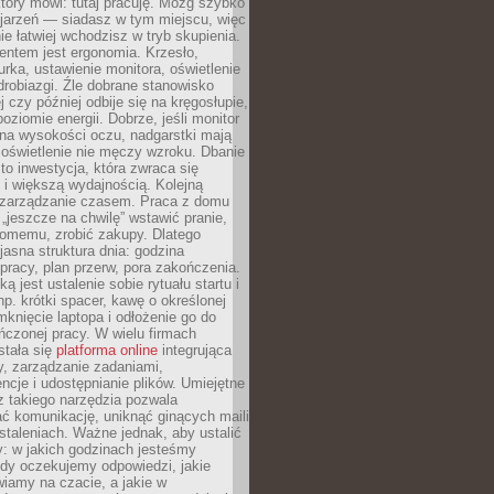
który mówi: tutaj pracuję. Mózg szybko
ojarzeń — siadasz w tym miejscu, więc
e łatwiej wchodzisz w tryb skupienia.
entem jest ergonomia. Krzesło,
rka, ustawienie monitora, oświetlenie
drobiazgi. Źle dobrane stanowisko
j czy później odbije się na kręgosłupie,
oziomie energii. Dobrze, jeśli monitor
 na wysokości oczu, nadgarstki mają
 oświetlenie nie męczy wzroku. Dbanie
to inwestycja, która zwraca się
 i większą wydajnością. Kolejną
t zarządzanie czasem. Praca z domu
 „jeszcze na chwilę” wstawić pranie,
jomemu, zrobić zakupy. Dlatego
 jasna struktura dnia: godzina
pracy, plan przerw, pora zakończenia.
ą jest ustalenie sobie rytuału startu i
np. krótki spacer, kawę o określonej
mknięcie laptopa i odłożenie go do
ńczonej pracy. W wielu firmach
stała się
platforma online
integrująca
, zarządzanie zadaniami,
ncje i udostępnianie plików. Umiejętne
z takiego narzędzia pozwala
ć komunikację, uniknąć ginących maili
staleniach. Ważne jednak, aby ustalić
: w jakich godzinach jesteśmy
edy oczekujemy odpowiedzi, jakie
iamy na czacie, a jakie w