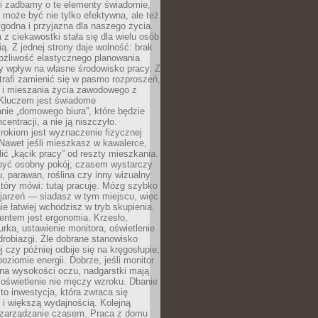
li zadbamy o te elementy świadomie,
 może być nie tylko efektywna, ale też
godna i przyjazna dla naszego życia.
 z ciekawostki stała się dla wielu osób
ą. Z jednej strony daje wolność: brak
ożliwość elastycznego planowania
y wpływ na własne środowisko pracy. Z
trafi zamienić się w pasmo rozproszeń,
a i mieszania życia zawodowego z
Kluczem jest świadome
nie „domowego biura”, które będzie
centracji, a nie ją niszczyło.
rokiem jest wyznaczenie fizycznej
 Nawet jeśli mieszkasz w kawalerce,
lić „kącik pracy” od reszty mieszkania.
 być osobny pokój; czasem wystarczy
u, parawan, roślina czy inny wizualny
który mówi: tutaj pracuję. Mózg szybko
ojarzeń — siadasz w tym miejscu, więc
e łatwiej wchodzisz w tryb skupienia.
entem jest ergonomia. Krzesło,
rka, ustawienie monitora, oświetlenie
drobiazgi. Źle dobrane stanowisko
j czy później odbije się na kręgosłupie,
oziomie energii. Dobrze, jeśli monitor
 na wysokości oczu, nadgarstki mają
 oświetlenie nie męczy wzroku. Dbanie
to inwestycja, która zwraca się
 i większą wydajnością. Kolejną
t zarządzanie czasem. Praca z domu