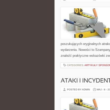
poszukujących oryginalnych atrak
wydarzenia. Nowości to Szampany 
znaleźć praktyczne wskazówki zwi
CATEGORIES:
ARTYKUŁY SPONS
ATAKI I INCYDEN
POSTED BY ADMIN
MAJ - 8 - 2