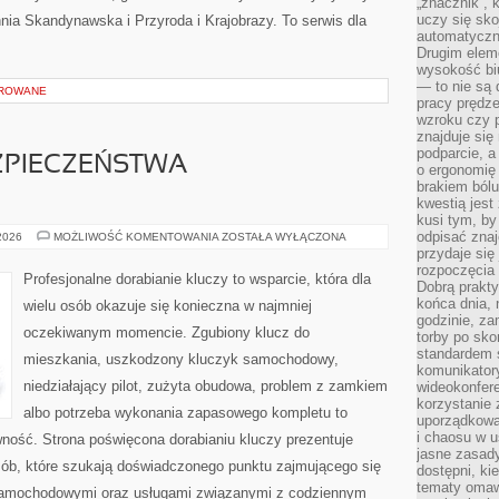
„znacznik”, 
uczy się sk
hnia Skandynawska i Przyroda i Krajobrazy. To serwis dla
automatyczni
Drugim elem
wysokość biu
— to nie są 
OROWANE
pracy prędze
wzroku czy p
znajduje się
podparcie, a
ZPIECZEŃSTWA
o ergonomię 
brakiem bólu
kwestią jes
kusi tym, by
odpisać zna
PRZYSZŁOŚĆ
 2026
MOŻLIWOŚĆ KOMENTOWANIA
ZOSTAŁA WYŁĄCZONA
BEZPIECZEŃSTWA
przydaje się
SAMOCHODÓW
rozpoczęcia 
Profesjonalne dorabianie kluczy to wsparcie, która dla
Dobrą praktyk
końca dnia, 
wielu osób okazuje się konieczna w najmniej
godzinie, za
oczekiwanym momencie. Zgubiony klucz do
torby po sko
standardem 
mieszkania, uszkodzony kluczyk samochodowy,
komunikatory
niedziałający pilot, zużyta obudowa, problem z zamkiem
wideokonfere
korzystanie 
albo potrzeba wykonania zapasowego kompletu to
uporządkowa
i chaosu w u
awność. Strona poświęcona dorabianiu kluczy prezentuje
jasne zasady
sób, które szukają doświadczonego punktu zajmującego się
dostępni, ki
tematy omaw
samochodowymi oraz usługami związanymi z codziennym