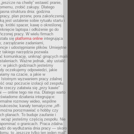
 „jeszcze na chwilę” wstawić pranie,
jomemu, zrobić zakupy. Dlatego
 jasna struktura dnia: godzina
pracy, plan przerw, pora zakończenia.
ą jest ustalenie sobie rytuału startu i
np. krótki spacer, kawę o określonej
mknięcie laptopa i odłożenie go do
ńczonej pracy. W wielu firmach
stała się
platforma online
integrująca
, zarządzanie zadaniami,
ncje i udostępnianie plików. Umiejętne
z takiego narzędzia pozwala
ć komunikację, uniknąć ginących maili
staleniach. Ważne jednak, aby ustalić
: w jakich godzinach jesteśmy
edy oczekujemy odpowiedzi, jakie
iamy na czacie, a jakie w
. Istotnym wyzwaniem pracy zdalnej
ść oraz poczucie izolacji od zespołu.
le rzeczy załatwia się „przy kawie”
i — online tego nie ma. Dlatego warto
wiadome działania integrujące:
formalne rozmowy wideo, wspólne
sukcesów, kanały tematyczne „off-
ie można porozmawiać o hobby czy
h planach. To buduje zaufanie i
 wciąż jesteśmy częścią zespołu. Nie
apominać o granicach. Praca zdalna
adzi do wydłużania dnia pracy — skoro
domu, to „jeszcze tylko ten jeden mail”