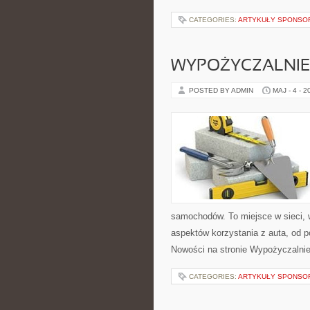
CATEGORIES:
ARTYKUŁY SPONS
WYPOŻYCZALNIE 
POSTED BY ADMIN
MAJ - 4 - 2
samochodów. To miejsce w sieci,
aspektów korzystania z auta, od
Nowości na stronie Wypożyczalnie 
CATEGORIES:
ARTYKUŁY SPONS