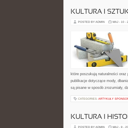
KULTURA I SZTU
POSTED BY ADMIN
MAJ - 10 -
które poszukują naturalności oraz
publikacje dotyczące mody, dbania 
są pisane w sposób zrozumiały, d
CATEGORIES:
ARTYKUŁY SPONS
KULTURA I HIST
POSTED BY ADMIN
MAJ - 9 - 2