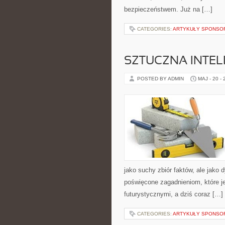
bezpieczeństwem. Już na […]
CATEGORIES:
ARTYKUŁY SPONS
SZTUCZNA INTEL
POSTED BY ADMIN
MAJ - 20 -
jako suchy zbiór faktów, ale jako
poświęcone zagadnieniom, które je
futurystycznymi, a dziś coraz […]
CATEGORIES:
ARTYKUŁY SPONS