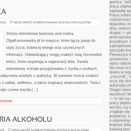
granice. Jeś
praca zdalna
naprawdę wy
KA
Praca zdalna
codzienności
KULTURA
 2026
MOŻLIWOŚĆ KOMENTOWANIA
ZOSTAŁA WYŁĄCZONA
dojazdów, m
I
dnia, większ
SZTUKA
drugiej — po
Strona internetowa tworzony pod marką
przeciążeni
OlgaKomorowska.pl to miejsce, które łączy pasję do
prywatnym. 
zaprojektowa
stylu życia, kobiecej energii oraz użytecznych
sprzyjało kon
informacji. Odwiedzający mogą znaleźć tutaj różnorodne
Pierwszym k
przestrzeni.
treści, które wspierają w organizacji dnia. Serwis
warto oddzie
Nie musi to
internetowy została przygotowana z myślą o osobach,
biurko w rog
 połączenia estetyki z praktyką. W serwisie można znaleźć
„znacznik”, 
uczy się sk
o siebie, wellness, a także inspiracji wnętrzarskich. Treści
automatyczni
zięki czemu każda […]
Drugim elem
wysokość biu
— to nie są 
OROWANE
pracy prędze
wzroku czy p
znajduje się
podparcie, a
ORIA ALKOHOLU
o ergonomię 
brakiem bólu
kwestią jes
KULTURA
026
MOŻLIWOŚĆ KOMENTOWANIA
ZOSTAŁA WYŁĄCZONA