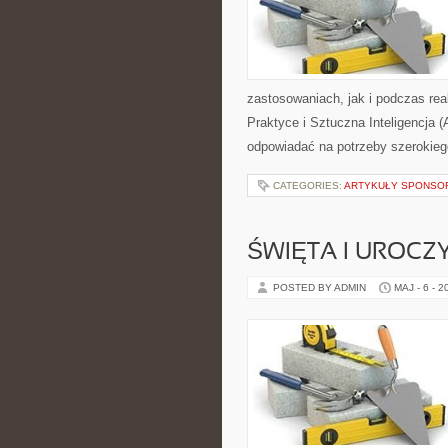
zastosowaniach, jak i podczas rea
Praktyce i Sztuczna Inteligencja (
odpowiadać na potrzeby szerokieg
CATEGORIES:
ARTYKUŁY SPONS
ŚWIĘTA I UROCZ
POSTED BY ADMIN
MAJ - 6 - 2