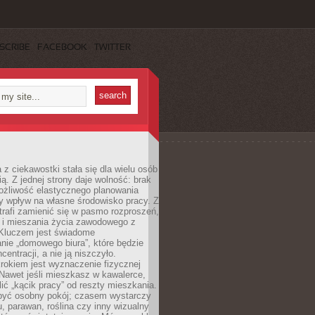
SCRIBE
FACEBOOK
TWITTER
 z ciekawostki stała się dla wielu osób
ą. Z jednej strony daje wolność: brak
ożliwość elastycznego planowania
y wpływ na własne środowisko pracy. Z
trafi zamienić się w pasmo rozproszeń,
a i mieszania życia zawodowego z
Kluczem jest świadome
nie „domowego biura”, które będzie
centracji, a nie ją niszczyło.
rokiem jest wyznaczenie fizycznej
 Nawet jeśli mieszkasz w kawalerce,
lić „kącik pracy” od reszty mieszkania.
 być osobny pokój; czasem wystarczy
u, parawan, roślina czy inny wizualny