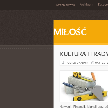
Archiwum
Katego
Strona główna
MIŁOŚĆ
KULTURA I TRAD
POSTED BY ADMIN
MAJ - 21 -
Norwegii, Finlandii, Islandii oraz