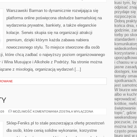
I
kusi tym, by
HISTORIA
odpisać zna
ALKOHOLU
Warszawski Barman to dynamicznie rozwijająca się
przydaje się
rozpoczęcia 
platforma online poświęcona obsłudze barmańskiej na
Dobrą praktyk
wydarzenia prywatne, bankiety, a także eleganckie
końca dnia, 
godzinie, za
kolacje. Serwis skupia się na organizacji atrakcji
torby po sko
standardem 
premium, dzięki którym każda zabawa nabiera
komunikatory
nowoczesnego stylu. To miejsce stworzone dla osób
wideokonfere
korzystanie 
cji, które chcą zadbać o najwyższy poziom organizowanego
uporządkowa
i Wina Musujące i Alkohole z Podróży. Na stronie można
i chaosu w u
jasne zasady
ązane z mixologią, organizacją wydarzeń […]
dostępni, ki
tematy omaw
spotkaniach
OROWANE
jest samotno
W biurze wie
albo w kuchn
wprowadzać ś
TY
krótkie, nie
świętowanie 
ATAKI
026
MOŻLIWOŚĆ KOMENTOWANIA
ZOSTAŁA WYŁĄCZONA
topic”, gdz
I
weekendowyc
INCYDENTY
poczucie, że
Sklep-Feniks.pl to stale poszerzająca ofertę przestrzeń
można też z
dla osób, które cenią solidne wykonanie, korzystne
często prow
biuro jest w 