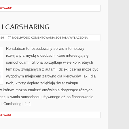
OROWANE
I CARSHARING
WYPOŻYCZALNIE
026
MOŻLIWOŚĆ KOMENTOWANIA
ZOSTAŁA WYŁĄCZONA
I
CARSHARING
Rentdabcar to rozbudowany serwis internetowy
rozwijany z myślą o osobach, które interesują się
samochodami. Strona porządkuje wiele konkretnych
tematów związanych z autami, dzięki czemu może być
wygodnym miejscem zarówno dla kierowców, jak i dla
tych, którzy dopiero zgłębiają świat zakupu
 w którym można znaleźć omówienia dotyczące różnych
 poszukiwania samochodu używanego aż po finansowanie.
i Carsharing i […]
OROWANE