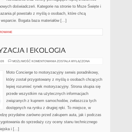
owych doświadczeń. Kategorie na stronie to Msze Święte i
Kazania.pl powstało z myślą o osobach, które chcą
e wsparcie. Bogata baza materiałów […]
OROWANE
ZACJA I EKOLOGIA
ZIELONA
026
MOŻLIWOŚĆ KOMENTOWANIA
ZOSTAŁA WYŁĄCZONA
MOTORYZACJA
I
EKOLOGIA
Moto Concierge to motoryzacyjny serwis poradnikowy,
który został przygotowany z myślą o osobach chcących
lepiej rozumieć rynek motoryzacyjny. Strona skupia się
przede wszystkim na użytecznych informacjach
związanych z kupnem samochodów, zwłaszcza tych
dostępnych na rynku z drugiej ręki. To miejsce, w
edzę przydatne zarówno przed zakupem auta, jak i podczas
zygotowania do sprzedaży czy oceny stanu technicznego
ejska i […]