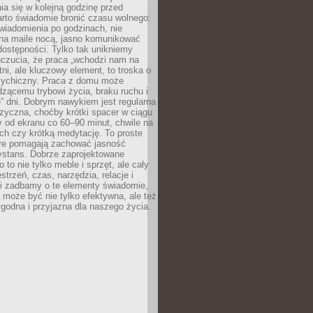
ia się w kolejną godzinę przed
rto świadomie bronić czasu wolnego:
wiadomienia po godzinach, nie
na maile nocą, jasno komunikować
ostępności. Tylko tak unikniemy
uczucia, że praca „wchodzi nam na
tni, ale kluczowy element, to troska o
sychiczny. Praca z domu może
dzącemu trybowi życia, braku ruchu i
ę” dni. Dobrym nawykiem jest regularna
zyczna, choćby krótki spacer w ciągu
y od ekranu co 60–90 minut, chwile na
ch czy krótką medytację. To proste
tóre pomagają zachować jasność
ystans. Dobrze zaprojektowane
 to nie tylko meble i sprzęt, ale cały
strzeń, czas, narzędzia, relacje i
li zadbamy o te elementy świadomie,
 może być nie tylko efektywna, ale też
godna i przyjazna dla naszego życia.