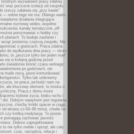
. Istotnym wyzwaniem pracy zdalnej
ść oraz poczucie izolacji od zespołu.
le rzeczy załatwia się „przy kawie”
i — online tego nie ma. Dlatego warto
wiadome działania integrujące:
formalne rozmowy wideo, wspólne
sukcesów, kanały tematyczne „off-
ie można porozmawiać o hobby czy
h planach. To buduje zaufanie i
 wciąż jesteśmy częścią zespołu. Nie
apominać o granicach. Praca zdalna
adzi do wydłużania dnia pracy — skoro
domu, to „jeszcze tylko ten jeden mail”
ia się w kolejną godzinę przed
rto świadomie bronić czasu wolnego:
wiadomienia po godzinach, nie
na maile nocą, jasno komunikować
ostępności. Tylko tak unikniemy
uczucia, że praca „wchodzi nam na
tni, ale kluczowy element, to troska o
sychiczny. Praca z domu może
dzącemu trybowi życia, braku ruchu i
ę” dni. Dobrym nawykiem jest regularna
zyczna, choćby krótki spacer w ciągu
y od ekranu co 60–90 minut, chwile na
ch czy krótką medytację. To proste
tóre pomagają zachować jasność
ystans. Dobrze zaprojektowane
 to nie tylko meble i sprzęt, ale cały
strzeń, czas, narzędzia, relacje i