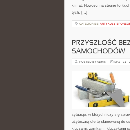
klimat. Nowości na stronie to Kuc
tych, […]
CATEGORIES:
ARTYKUŁY SPONS
PRZYSZŁOŚĆ BE
SAMOCHODÓW
POSTED BY ADMIN
MAJ - 21 -
sytuacje, w których liczy się spr
użyteczną ofertę skierowaną do o
kluczami, zamkami, kluczykami 