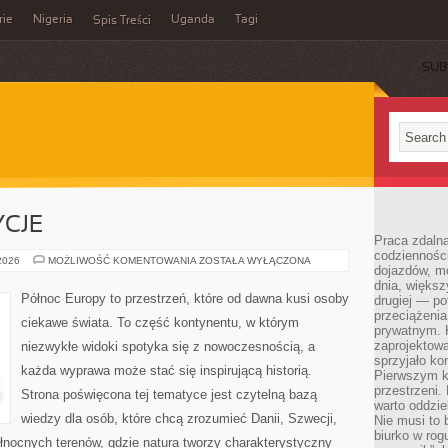
rie
Nigeria
Uganda
Tagi
Spis Treści
SUB
YCJE
Praca zdalna
codzienności
KULTURA
 2026
MOŻLIWOŚĆ KOMENTOWANIA
ZOSTAŁA WYŁĄCZONA
dojazdów, m
I
TRADYCJE
dnia, większ
Północ Europy to przestrzeń, które od dawna kusi osoby
drugiej — po
przeciążeni
ciekawe świata. To część kontynentu, w którym
prywatnym. 
zaprojektowa
niezwykłe widoki spotyka się z nowoczesnością, a
sprzyjało kon
każda wyprawa może stać się inspirującą historią.
Pierwszym k
przestrzeni.
Strona poświęcona tej tematyce jest czytelną bazą
warto oddzie
wiedzy dla osób, które chcą zrozumieć Danii, Szwecji,
Nie musi to
biurko w rog
 północnych terenów, gdzie natura tworzy charakterystyczny