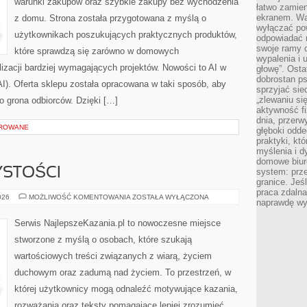
warunki zakupów oraz szybkie zakupy bez wychodzenia
łatwo zamien
ekranem. Wa
z domu. Strona została przygotowana z myślą o
wyłączać po
użytkownikach poszukujących praktycznych produktów,
odpowiadać 
swoje ramy d
które sprawdzą się zarówno w domowych
wypalenia i 
lizacji bardziej wymagających projektów. Nowości to AI w
głowę”. Osta
dobrostan p
AI). Oferta sklepu została opracowana w taki sposób, aby
sprzyjać sie
„zlewaniu si
o grona odbiorców. Dzięki […]
aktywność fi
dnia, przerw
OROWANE
głęboki odde
praktyki, k
myślenia i d
domowe biuro
YSTOŚCI
system: prze
granice. Jeś
praca zdalna
ŚWIĘTA
026
MOŻLIWOŚĆ KOMENTOWANIA
ZOSTAŁA WYŁĄCZONA
naprawdę wy
I
UROCZYSTOŚCI
Serwis NajlepszeKazania.pl to nowoczesne miejsce
stworzone z myślą o osobach, które szukają
wartościowych treści związanych z wiarą, życiem
duchowym oraz zadumą nad życiem. To przestrzeń, w
której użytkownicy mogą odnaleźć motywujące kazania,
rozważania oraz teksty pomagające lepiej zrozumieć