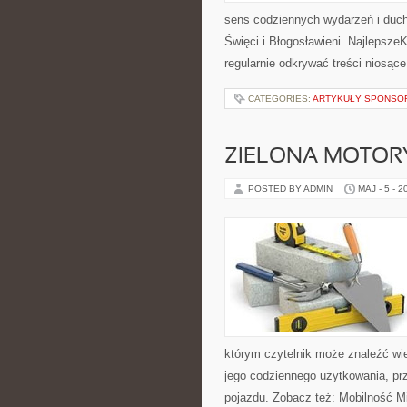
sens codziennych wydarzeń i duch
Święci i Błogosławieni. Najlepsze
regularnie odkrywać treści niosąc
CATEGORIES:
ARTYKUŁY SPONS
ZIELONA MOTORY
POSTED BY ADMIN
MAJ - 5 - 2
którym czytelnik może znaleźć wi
jego codziennego użytkowania, pr
pojazdu. Zobacz też: Mobilność Mi