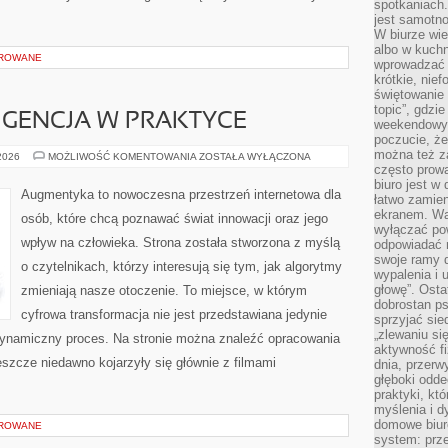
spotkaniach
jest samotno
W biurze wie
albo w kuchn
OROWANE
wprowadzać ś
krótkie, nie
świętowanie 
topic”, gdz
IGENCJA W PRAKTYCE
weekendowyc
poczucie, że
można też z
SZTUCZNA
 2026
MOŻLIWOŚĆ KOMENTOWANIA
ZOSTAŁA WYŁĄCZONA
INTELIGENCJA
często prow
W
biuro jest w 
PRAKTYCE
Augmentyka to nowoczesna przestrzeń internetowa dla
łatwo zamien
ekranem. Wa
osób, które chcą poznawać świat innowacji oraz jego
wyłączać po
wpływ na człowieka. Strona została stworzona z myślą
odpowiadać 
swoje ramy d
o czytelnikach, którzy interesują się tym, jak algorytmy
wypalenia i 
głowę”. Osta
zmieniają nasze otoczenie. To miejsce, w którym
dobrostan p
cyfrowa transformacja nie jest przedstawiana jedynie
sprzyjać sie
„zlewaniu si
 dynamiczny proces. Na stronie można znaleźć opracowania
aktywność fi
szcze niedawno kojarzyły się głównie z filmami
dnia, przerw
głęboki odde
praktyki, k
myślenia i d
domowe biuro
OROWANE
system: prze